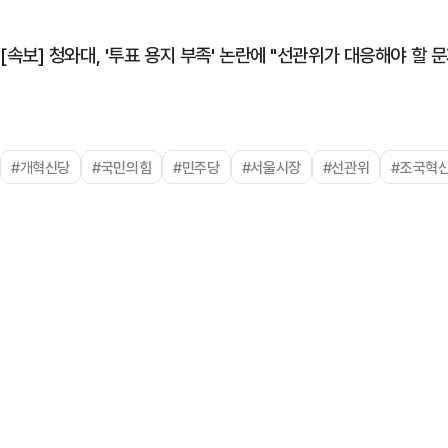
[속보] 청와대, '투표 용지 부족' 논란에 "선관위가 대응해야 할 문
#개혁신당
#국민의힘
#민주당
#서울시장
#선관위
#조국혁