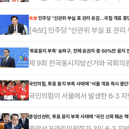
발생한 것과 관련해 개표 중단을 요구
민의 참정권은 어떤 경우에도 침해받아
속보
민주당 "선관위 부실 표 관리 유감…국힘 개표 중
[속보] 민주당 "선관위 부실 표 관
직 투표가 진행 중인 지역이 있다"며
없어"
있다고 한다"고 지적했다.그러면서 
'투표용지 부족' 송파구, 전체 유권자 중 50%만 용지 
역의 선조치가 완료되기 전까지 개표
제 9회 전국동시지방선거와 국회의원
라도 시민의 참정권이 침해받는 일이
족이라는 초유의 사태가 발생한 가운
관리위원회를 향해…
50%만 용지를 인쇄한 것으로 나타
국민의힘, 투표 용지 부족 사태에 "서울 개표 즉시 중단
국민의힘이 서울에서 발생한 6·3 
대해서는 사전 투표를 이유로 드는 
앙선거관리위원회를 질책하고 "서울 
중앙선거관리위원회 사무총장은 3일
하고 재선거를 실시하라"고 요구했다
중앙선관위, 투표 용지 부족 사태에 "국민 신뢰 훼손 
견에서 "송파구 같은 경우에는 유권자
중앙선거관리위원회가 3일 6·3 지