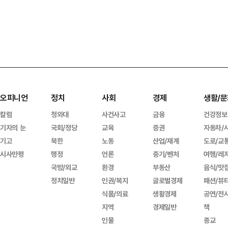
오피니언
정치
사회
경제
생활/문
칼럼
청와대
사건사고
금융
건강정보
기자의 눈
국회/정당
교육
증권
자동차/
기고
북한
노동
산업/재계
도로/교
시사만평
행정
언론
중기/벤처
여행/레
국방/외교
환경
부동산
음식/맛
정치일반
인권/복지
글로벌경제
패션/뷰
식품/의료
생활경제
공연/전
지역
경제일반
책
인물
종교