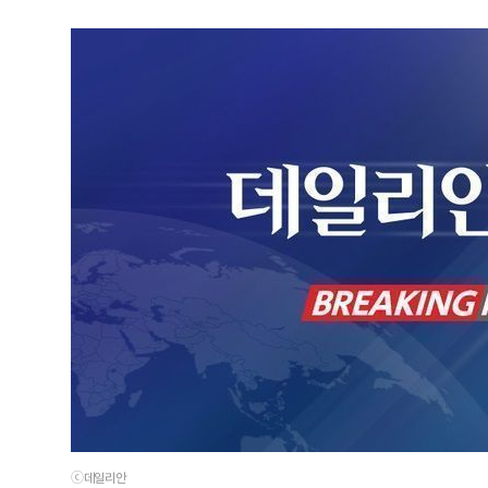
ⓒ데일리안