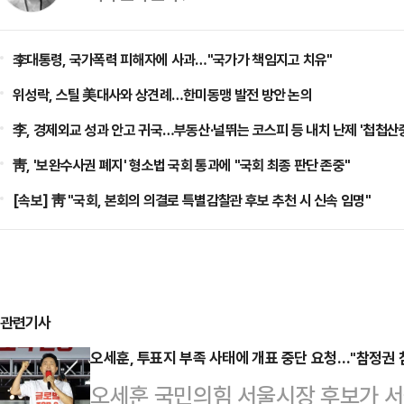
李대통령, 국가폭력 피해자에 사과…"국가가 책임지고 치유"
위성락, 스틸 美대사와 상견례…한미동맹 발전 방안 논의
李, 경제외교 성과 안고 귀국…부동산·널뛰는 코스피 등 내치 난제 '첩첩산
靑, '보완수사권 폐지' 형소법 국회 통과에 "국회 최종 판단 존중"
[속보] 靑 "국회, 본회의 의결로 특별감찰관 후보 추천 시 신속 임명"
관련기사
오세훈, 투표지 부족 사태에 개표 중단 요청…"참정권 
오세훈 국민의힘 서울시장 후보가 서