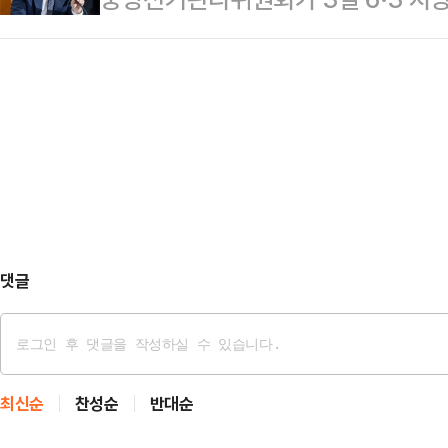
여의도 국민의힘 중앙당사 지하 1층
다"며 "유권자 수가 100명이라면,
용지 부족 사태가 발생한 것에 대해 
태를 언급한 뒤 "서울시 선거는 유
하기 때문에, 전체 유권…
통감하며 깊이 사과드린다"고 밝혔다
이미 투표 공정성이 깨지고 오염된 
앙선관위 과천청사에 기자회견을 열고
이뤄질 때까지 즉시 개표를 중단하고
투표소의 투표용지 부족으로 국민 여
다시 실시해야만 한다"고…
다"며 이같이 말했다.허 사무총장은
찾아주신 국민께 불편을 드리고, 공정
손한 점에 대해 책임을 통…
댓글
최신순
찬성순
반대순