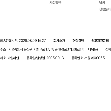
사회일반
날씨
생활문화
최종편집시간: 2026.08.09 15:27
회사소개
편집규약
광고제휴문의
주소 : 서울특별시 용산구 서빙고로 17, 18층(한강로3가,센트럴파크 타워동)
전화 
제호: 데일리안
등록일/발행일: 2005.09.13
등록번호: 서울 아00055