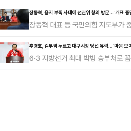
관리위원회 선거통계시스템에 따르면,
어 "주민의 마음을 온전히 얻기에는
번 머…
3만4920표(42.99%)를 획득해 3
장동혁, 용지 부족 사태에 선관위 항의 방문…"개표 중
다"면서 "보내준 따끔한 질책과 격려
장동혁 대표 등 국민의힘 지도부가
불어민주당 후보와 1만2802표(15
조했다.그러면서 "저를 믿고 지지해 
일부 투표소에서 발생한 투표용지 부
부산 북갑 국회의원으로 당선됐다. 2
다"며 "선거는 끝났지만 …
표는 3일 밤 과천에 위치한 중앙선
추경호, 김부겸 누르고 대구시장 당선 유력…"마음 모아
(1.75%p)차다.한 후보는 당선이 
6·3 지방선거 최대 박빙 승부처로
사무총장과 면담을 갖고 "서울에서 
사적인 승리로 북구의 미래와 북구 
힘 후보의 당선이 유력하다.중앙선
이뤄지고 개표 방송이 진행된 뒤에도
께 진…
일 오전 2시 15분 개표율 63.07%
효"라며 "재투표를 실시해야 한다"
9066표)를 득표했다.김부겸 더불어민
에서 일어서서 90도로 인사하며 "
를 얻었다. 두 후보의 표차는 4만51
했다.장 대표는 "서울시장 한…
당선이 유력해지자 캠프 사무소에서 
반영되고 있다"며 "늦은 시간인데 