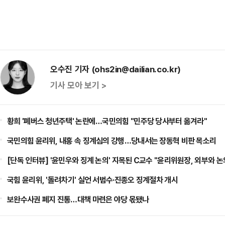
오수진 기자 (ohs2in@dailian.co.kr)
기사 모아 보기 >
황희 '폐버스 청년주택' 논란에…국민의힘 "민주당 당사부터 옮겨라"
국민의힘 윤리위, 내홍 속 징계심의 강행…당내서는 장동혁 비판 목소리
[단독 인터뷰] '윤민우와 징계 논의' 지목된 C교수 "윤리위원장, 외부와 논
국힘 윤리위, '돌려차기' 실언 서범수·진종오 징계절차 개시
보완수사권 폐지 진통…대책 마련은 야당 몫됐나