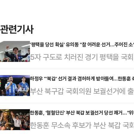
관련기사
'평택을 당선 확실' 유의동 "참 어려운 선거…주어진 
5자 구도로 치러진 경기 평택을 국
가 당선되면서 4선 고지를 밟게 됐
날 새벽 2시18분 기준 경기 평택을 
하정우 "'북갑' 선거 결과 겸허하게 받아들여…한동훈 
부산 북구갑 국회의원 보궐선거에 
유의동 후보는 33.89%(2만7749표
훈 무소속 후보의 승리에 대해 "선
용남 더불어민주당 후보를 앞선 것으
다.하 후보는 4일 새벽 한 후보의 
한동훈, '혈혈단신' 부산 북갑 보궐선거 당선 쾌거…"
는 전망이 나오자 당선 소감을 발표했
한동훈 무소속 후보가 부산 북갑 
입장문을 통해 "승리한 한 후보에게 
운 시기에 저를 다시 이 자리에 있게