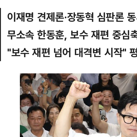
이재명 견제론·장동혁 심판론 동
무소속 한동훈, 보수 재편 중심
"보수 재편 넘어 대격변 시작" 