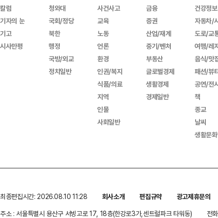
칼럼
청와대
사건사고
금융
건강정보
기자의 눈
국회/정당
교육
증권
자동차/
기고
북한
노동
산업/재계
도로/교
시사만평
행정
언론
중기/벤처
여행/레
국방/외교
환경
부동산
음식/맛
정치일반
인권/복지
글로벌경제
패션/뷰
식품/의료
생활경제
공연/전
지역
경제일반
책
인물
종교
사회일반
날씨
생활문화
최종편집시간: 2026.08.10 11:28
회사소개
편집규약
광고제휴문의
주소 : 서울특별시 용산구 서빙고로 17, 18층(한강로3가,센트럴파크 타워동)
전화 