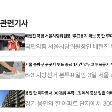
관련기사
배현진 국힘 서울시당위원장 "투표용지 확보 못 한 李
국민의힘 서울시당위원장인 배현진 
지 부족 사태와 관련해 "선거 개입한
대해서 대통령으로서 사죄하고, 중
서울 송파구 곳곳서 투표 종료 1시간 앞두고 투표용지 
6·3 지방선거 본투표일인 3일 서울
문책해야 한다"고 밝혔다.배현진 의
를 1시간여 앞둔 오후 5시쯤부터 
고 "중앙선관위는 이 사건 대해 갑
다.이에 중앙선관위는 투표용지 부족
용인 한 아파트서 30대男 추락…집에서 중상 입은 아
는, 마치 아무 일도 아닌 듯한 입장
경기 용인의 한 아파트 단지에서 30
송하고 있으며 투표소에 대기중인 
서울 국민의힘 시당위원장으로서 반