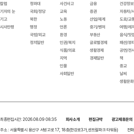
칼럼
청와대
사건사고
금융
건강정보
기자의 눈
국회/정당
교육
증권
자동차/
기고
북한
노동
산업/재계
도로/교
시사만평
행정
언론
중기/벤처
여행/레
국방/외교
환경
부동산
음식/맛
정치일반
인권/복지
글로벌경제
패션/뷰
식품/의료
생활경제
공연/전
지역
경제일반
책
인물
종교
사회일반
날씨
생활문화
최종편집시간: 2026.08.09 08:35
회사소개
편집규약
광고제휴문의
주소 : 서울특별시 용산구 서빙고로 17, 18층(한강로3가,센트럴파크 타워동)
전화 