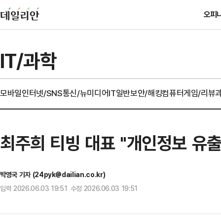
오피
IT/과학
모바일
인터넷/SNS
통신/뉴미디어
IT일반
보안/해킹
컴퓨터
게임/리뷰
최주희 티빙 대표 "개인정보 유출
박영국 기자 (24pyk@dailian.co.kr)
입력 2026.06.03 19:51 수정 2026.06.03 19:51