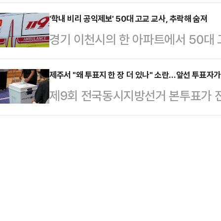
에 있던 70대 남성이 중상을 입은 채
다.공직선거법상 투표일의 투표가능
선관위 선거 관리 부족 등…
인동부경찰서에 따르면 이날 오전 1
'학내 비리 공익제보' 50대 고교 교사, 추락해 숨져
오후6시 이전에 투표장에 미리 입장
경기 이천시의 한 아파트에서 50대 
서 사람이 떨어졌다는 신고가 접수됐
는 대기 번호표(번호표)를 배부하게 
찰 등에 따르면 이날 오후 2시께 경
고, 경찰이 A씨가 거주하던 아파트를
는 오후6시가 지나도 투표권을 행…
근처에서 50대 고등학교 교사 A씨가
제주서 "왜 투표지 한 장 더 있나" 소란…앞선 투표자가
씨를 발견했다. 두 사람은 부자 관계
제9회 전국동시지방선거 본투표가 진
견되지 않았으며, 경찰은 CCTV 및
로 옮겨져 치료를 받고 있다.경찰은
이 투표용지를 1장 더 받았다며 소
은 없는 것으로 보고 있다.전국교직원
으로 보고 정…
선거관리위원회 등에 따르면 이날 오
월께 자신이 속한 학교 관계자의 횡령
목적회관 1층 청년회사무실에 마련된
를 했던 것으로 파악됐다. 그후 관계
가 난동을 부린다는 신고가 경찰에 접
씨는 직장 …
있느냐"며 투표관리원에게 언성을 
서귀포시 지역 선거인은 제주도지사