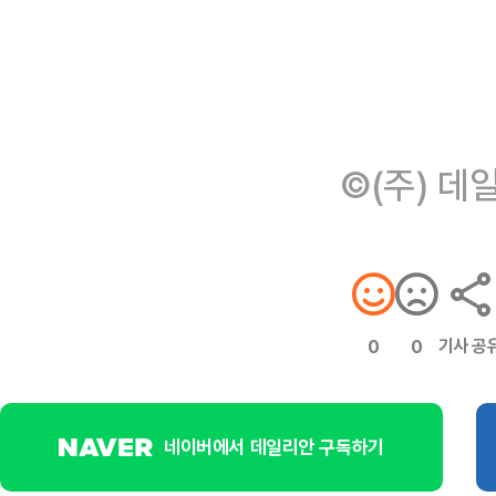
©(주) 데
기사 공
0
0
네이버에서 데일리안 구독하기