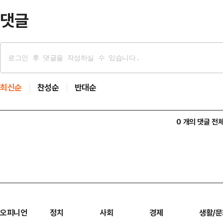
원 비례대표, 국회의원 보궐선거 …
댓글
최신순
찬성순
반대순
0 개의 댓글 전
오피니언
정치
사회
경제
생활/문