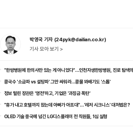
박영국 기자 (24pyk@dailian.co.kr)
기사 모아 보기 >
"한방병원에 한의사만 있는 게 아니었다"…인천자생한방병원, 진로 탐색의
콩국수 '소금파 vs 설탕파' 그만 싸워라…콩물 꽈배기도 '스톱'
정보 털린 장관은 '영전'하고, 기업은 '과징금 폭탄'
"휴가 내고 호텔까지 왔는데 아빠가 아프대"…'레저 시크니스' 대처법은?
OLED 기술 중국에 넘긴 LG디스플레이 전 직원들, 1심 실형