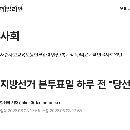
오피
사회
사건사고
교육
노동
언론
환경
인권/복지
식품/의료
지역
인물
사회일반
지방선거 본투표일 하루 전 "당
김인희 기자 (ihkim@dailian.co.kr)
입력 2026.06.03 17:55 수정 2026.06.03 17:55