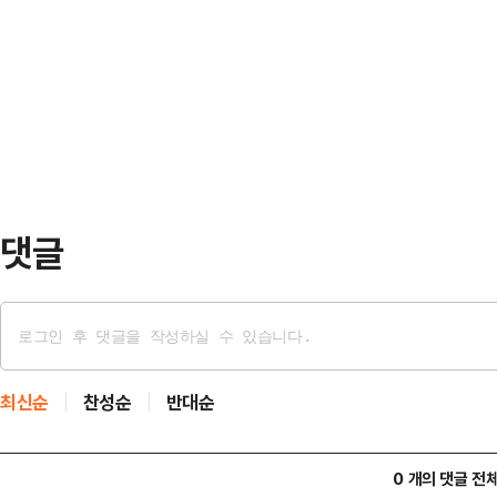
된 사진에는 식당으로 보이는 공간에
제 북면 용대리 설악산에서 등반 중이
습과 브이자를 그리며 미소 짓는 모습
사고로 B씨가 심정지 상태로 소방 헬
이전보다 수척해진 얼굴이 눈길을 끌
후 1…
천은 지난 2016년 성 추문에 휘말린
판에 넘겨져 징역 10월에 집행유예 
청이 공개한…
댓글
최신순
찬성순
반대순
0 개의 댓글 전