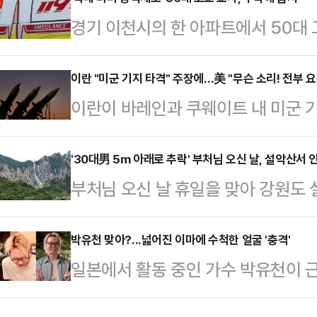
인동부경찰서에 따르면 이날 오전 1
경기 이천시의 한 아파트에서 50대 
서 사람이 떨어졌다는 신고가 접수됐
찰 등에 따르면 이날 오후 2시께 경
고, 경찰이 A씨가 거주하던 아파트를
근처에서 50대 고등학교 교사 A씨가
이란 "미군 기지 타격" 주장에…美 "무슨 소리! 전부 
씨를 발견했다. 두 사람은 부자 관계
이란이 바레인과 쿠웨이트 내 미군 
견되지 않았으며, 경찰은 CCTV 및
로 옮겨져 치료를 받고 있다.경찰은
장하자 미국이 발끈하며 전면 반박했
은 없는 것으로 보고 있다.전국교직원
으로 보고 정…
을 모두 요격·격추했으며, 대응 차
'30대男 5m 아래로 추락' 부처님 오신 날, 설악산서
월께 자신이 속한 학교 관계자의 횡령
부처님 오신 날 휴일을 맞아 강원도
공습했다고 밝혔다.2일(현지시간) 로
를 했던 것으로 파악됐다. 그후 관계
각종 인명사고가 잇따랐다.25일 소방
란 이슬람혁명수비대(IRGC)는 국영
씨는 직장 …
속초 설악동 설악산 울산바위 인근에서
박유천 맞아?...넓어진 이마에 수척한 얼굴 '충격'
제5함대 기지와 쿠웨이트 내 미 공
일본에서 활동 중인 가수 박유천이 
5m 아래로 추락했다. 이 사고로 A
발표했다.그러나 미군의 중동 작전을
자신의 사회관계망서비스(SNS)를 
으며, 다행히 생명에는 지장이 없는 
곧바로 이를 반박했다.중부…