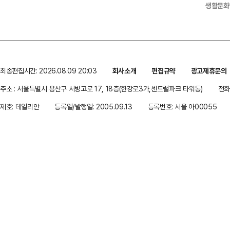
생활문화
최종편집시간: 2026.08.09 20:03
회사소개
편집규약
광고제휴문의
주소 : 서울특별시 용산구 서빙고로 17, 18층(한강로3가,센트럴파크 타워동)
전화 
제호: 데일리안
등록일/발행일: 2005.09.13
등록번호: 서울 아00055