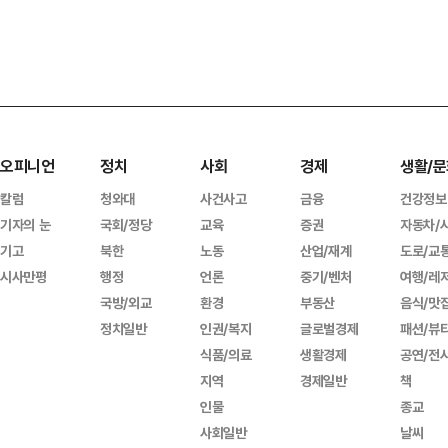
오피니언
정치
사회
경제
생활/문
칼럼
청와대
사건사고
금융
건강정보
기자의 눈
국회/정당
교육
증권
자동차/
기고
북한
노동
산업/재계
도로/교
시사만평
행정
언론
중기/벤처
여행/레
국방/외교
환경
부동산
음식/맛
정치일반
인권/복지
글로벌경제
패션/뷰
식품/의료
생활경제
공연/전
지역
경제일반
책
인물
종교
사회일반
날씨