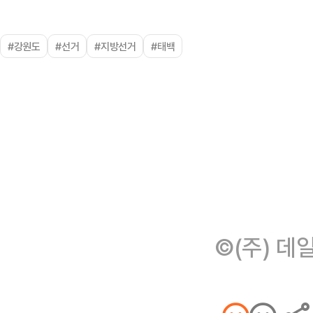
#강원도
#선거
#지방선거
#태백
©(주) 데