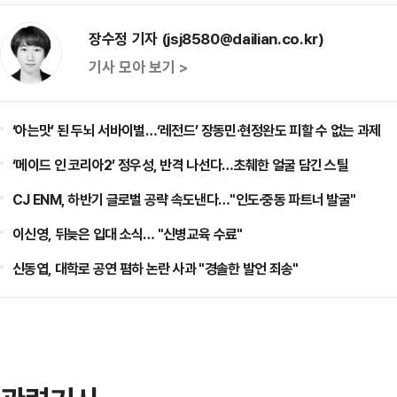
장수정 기자 (jsj8580@dailian.co.kr)
기사 모아 보기 >
‘아는맛’ 된 두뇌 서바이벌…‘레전드’ 장동민·현정완도 피할 수 없는 과제
‘메이드 인 코리아2’ 정우성, 반격 나선다…초췌한 얼굴 담긴 스틸
CJ ENM, 하반기 글로벌 공략 속도낸다…"인도·중동 파트너 발굴"
이신영, 뒤늦은 입대 소식… "신병교육 수료"
신동엽, 대학로 공연 폄하 논란 사과 "경솔한 발언 죄송"