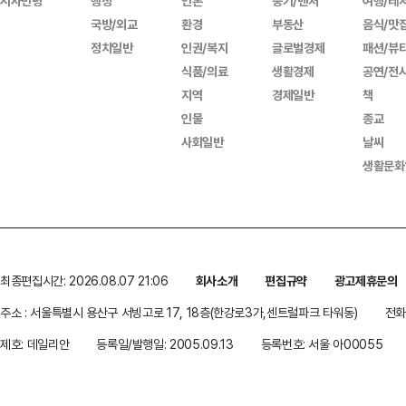
시사만평
행정
언론
중기/벤처
여행/레
국방/외교
환경
부동산
음식/맛
정치일반
인권/복지
글로벌경제
패션/뷰
식품/의료
생활경제
공연/전
지역
경제일반
책
인물
종교
사회일반
날씨
생활문화
최종편집시간: 2026.08.07 21:06
회사소개
편집규약
광고제휴문의
주소 : 서울특별시 용산구 서빙고로 17, 18층(한강로3가,센트럴파크 타워동)
전화 
제호: 데일리안
등록일/발행일: 2005.09.13
등록번호: 서울 아00055