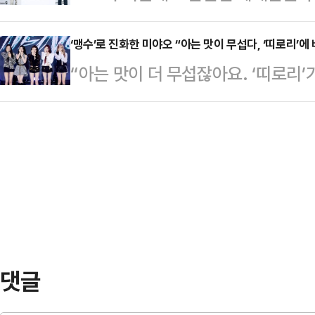
를 유발한다.1일 서울 마포구 호텔나
에 설 수 있도록 노력하겠다”고 밝혔
지 않을까…
DRAMA: NEXT EPISODE'에
‘맹수’로 진화한 미야오 “아는 맛이 무섭다, ‘띠로리’에 
복귀가 최우선”이라며 당장 활동 재
“아는 맛이 더 무섭잖아요. ‘띠로리
실장이 SBS 드라마 성과를 짚고 앞
라는 점을 강조했다.고 변호사는 김
(MEOVV)가 익숙하면서도 새로운,
드라마의 성과를 짚었다. '열혈사제', 
나게 사이버 범죄 …
서울 마포구 큐브컨벤션센터에서 “오
물로 세계관을 확장 중인 장르물은 물
우리의 정체성을 보여줄 수 있는 앨
신세계'까지. 유쾌하면서도 몰입감 
준 만큼 무대를 찢어 버릴 정도로 독
다.올…
다.앞서 미야오는 강렬한 퍼포먼스와
한 음악까지 소화하면서 스펙트럼을 넓
오픈 와이드’(MY …
댓글