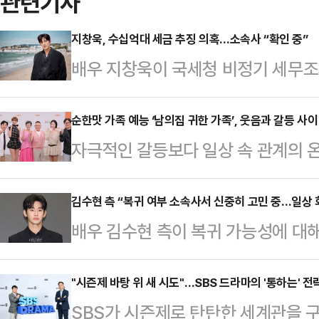
관련기사
지창욱, 수십억대 세금 추징 의혹…소속사 “확인 중”
배우 지창욱이 국세청 비정기 세무조
로 알려졌다.2일 필드뉴스의 보도에
3월 지창욱을 대상으로 비정기 세무
순한맛 가족 예능 ‘남의집 귀한 가족’, 웃음과 갈등 사이
자극적인 갈등보다 일상 속 관계의 
내외 활동 수익과 출연료 정산, 소속
오전 열린 MBN ‘남의집 귀한 가족
펴본 뒤 수십억원대 추징금을 통보한
출연진 고준희, 박미선, 이봉원, 신지
김수현 측 “복귀 여부 소속사서 신중히 고민 중…일상 
소속사 스프링컴퍼니는 “확인 중”이
배우 김수현 측이 복귀 가능성에 대
족’은 스타 가족의 웃음과 갈등, 사
소득 누락이나 탈루 여부에 대한 구
리인 고상록 변호사는 지난 1일 YT
리얼리티다.박미선은 복귀를 결심하기
에서는 최근 배우와 가…
해 김수현의 복귀 계획을 두고 “구
"시즌제 바탕 위 새 시도"…SBS 드라마의 '통하는' 전략
귀 후 많은 연락을 받지는 못했다”고 
SBS가 시즌제로 탄탄한 세계관을 
하고 있다”고 말했다.이어 “끝까지 
감도 없고 체력도 예전 같지 않아 걱