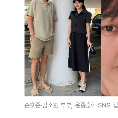
손호준·김소현 부부, 윤종훈ⓒSNS 