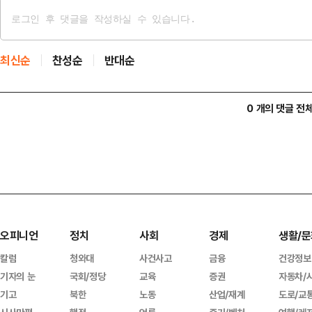
최신순
찬성순
반대순
0 개의 댓글 전
오피니언
정치
사회
경제
생활/문
칼럼
청와대
사건사고
금융
건강정보
기자의 눈
국회/정당
교육
증권
자동차/
기고
북한
노동
산업/재계
도로/교