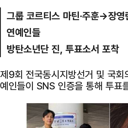
그룹 코르티스 마틴·주훈→장영
연예인들
방탄소년단 진, 투표소서 포착
제9회 전국동시지방선거 및 국회의
예인들이 SNS 인증을 통해 투표