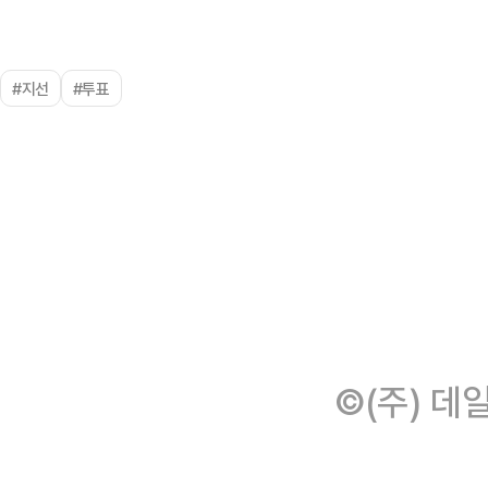
#지선
#투표
©(주) 데