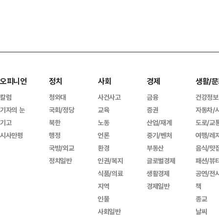
오피니언
정치
사회
경제
생활/문
칼럼
청와대
사건사고
금융
건강정보
기자의 눈
국회/정당
교육
증권
자동차/
기고
북한
노동
산업/재계
도로/교
시사만평
행정
언론
중기/벤처
여행/레
국방/외교
환경
부동산
음식/맛
정치일반
인권/복지
글로벌경제
패션/뷰
식품/의료
생활경제
공연/전
지역
경제일반
책
인물
종교
사회일반
날씨