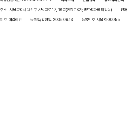
주소 : 서울특별시 용산구 서빙고로 17, 18층(한강로3가,센트럴파크 타워동)
전화 
제호: 데일리안
등록일/발행일: 2005.09.13
등록번호: 서울 아00055