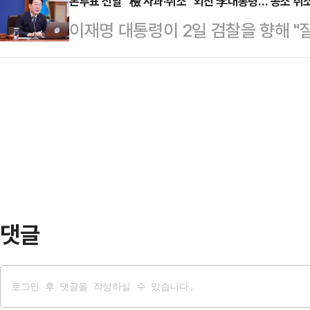
의 사회관계망서비스(SNS)를 통해 "
본투표 전날 "檢 사과·취소" 외친 李대통령…'공소 취소
이재명 대통령이 2일 검찰을 향해 
윤입니다. 70주년의 영광스러운 무
말했다. 이에 국민의힘은 "이 대통
게 돼 더욱 감사하고 영광스럽게 생
발언"이라고 강하게 비판했다. 청와대
윤은 지난달 27일 서울 장충동에서 열
학"이라고 선을 그었다.이 대통령은
기·인천 선발대회'에 출전해 2위에
상경제점검회의에서 구자현 검찰총장
상을 수상했다.…
를 보고받은 뒤 "혹시라도 무오류의 
할 수 있다. 잘못하면 사과하고 취소
말했다.그러면서 "…
댓글