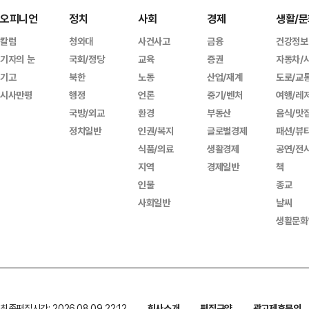
오피니언
정치
사회
경제
생활/문
칼럼
청와대
사건사고
금융
건강정보
기자의 눈
국회/정당
교육
증권
자동차/
기고
북한
노동
산업/재계
도로/교
시사만평
행정
언론
중기/벤처
여행/레
국방/외교
환경
부동산
음식/맛
정치일반
인권/복지
글로벌경제
패션/뷰
식품/의료
생활경제
공연/전
지역
경제일반
책
인물
종교
사회일반
날씨
생활문화
최종편집시간: 2026.08.09 22:12
회사소개
편집규약
광고제휴문의