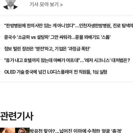
기사 모아 보기 >
"한방병원에 한의사만 있는 게 아니었다"…인천자생한방병원, 진로 탐색의
콩국수 '소금파 vs 설탕파' 그만 싸워라…콩물 꽈배기도 '스톱'
정보 털린 장관은 '영전'하고, 기업은 '과징금 폭탄'
"휴가 내고 호텔까지 왔는데 아빠가 아프대"…'레저 시크니스' 대처법은?
OLED 기술 중국에 넘긴 LG디스플레이 전 직원들, 1심 실형
관련기사
박유천 맞아?...넓어진 이마에 수척한 얼굴 '충격'