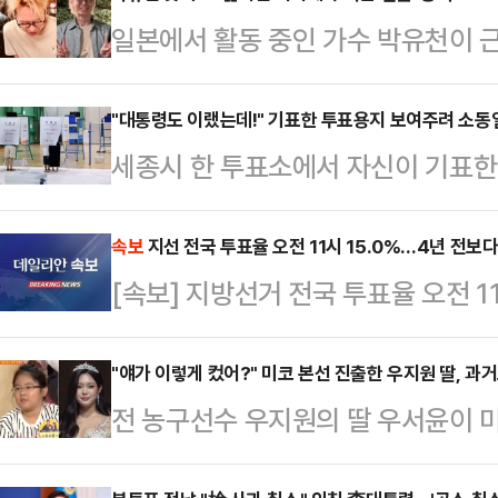
일본에서 활동 중인 가수 박유천이 
자신의 사회관계망서비스(SNS)를 
된 사진에는 식당으로 보이는 공간에
"대통령도 이랬는데!" 기표한 투표용지 보여주려 소동
세종시 한 투표소에서 자신이 기표한
습과 브이자를 그리며 미소 짓는 모습
주변에 보여주려고 한 40대 남성이
이전보다 수척해진 얼굴이 눈길을 끌
는 소동이 일어났다.6·3 지방선거일
속보
지선 전국 투표율 오전 11시 15.0%…4년 전보다
천은 지난 2016년 성 추문에 휘말린
[속보] 지방선거 전국 투표율 오전 1
면 40대 남성 A씨는 이날 오전 7
판에 넘겨져 징역 10월에 집행유예 
투표용지를 투표함에 바로 넣지 않
청이 공개한…
"얘가 이렇게 컸어?" 미코 본선 진출한 우지원 딸, 과
려고 한 것으로 알려졌다.이 남성은 
전 농구선수 우지원의 딸 우서윤이 
대로 기표했는지 나도 확인해 달라"
과거 방송 출연 모습까지 재조명되며
직원들이 기표 용…