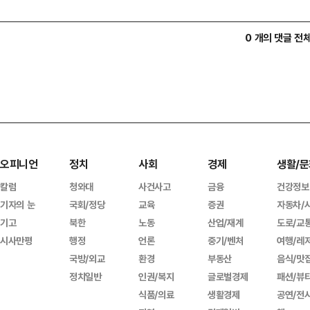
0 개의 댓글 전
오피니언
정치
사회
경제
생활/문
칼럼
청와대
사건사고
금융
건강정보
기자의 눈
국회/정당
교육
증권
자동차/
기고
북한
노동
산업/재계
도로/교
시사만평
행정
언론
중기/벤처
여행/레
국방/외교
환경
부동산
음식/맛
정치일반
인권/복지
글로벌경제
패션/뷰
식품/의료
생활경제
공연/전