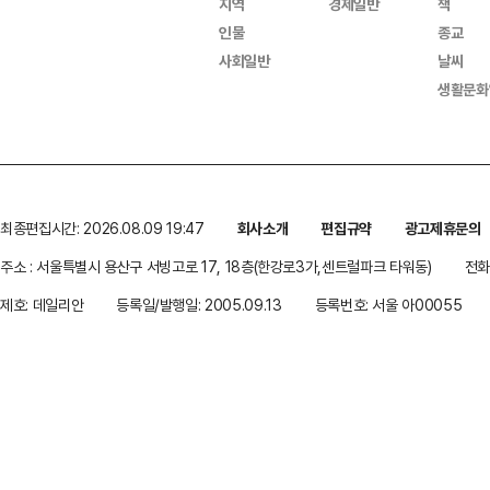
지역
경제일반
책
인물
종교
사회일반
날씨
생활문화
최종편집시간: 2026.08.09 19:47
회사소개
편집규약
광고제휴문의
주소 : 서울특별시 용산구 서빙고로 17, 18층(한강로3가,센트럴파크 타워동)
전화 
제호: 데일리안
등록일/발행일: 2005.09.13
등록번호: 서울 아00055