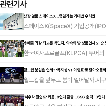
관련기사
상장 앞둔 스페이스X…증권가는 기대반 우려반
스페이스X(SpaceX) 기업공개(IP
급력과 관련한 다양한 관측이 제기되고
등한 상황에서 이렇다 할 차익실현 명
후배들 귀감 되고픈 박민지, 약속의 땅 성문안서 21승
한국여자프로골프(KLPGA) 투어의 
트폴리오 조정에 따른 수급 변화 가
자증권)이 다시 역사의 무대로 향한다.
면, 전날 코스피 지수는 6조원 넘는
회인 셀트리온 퀸즈 마스터즈(총상금 
월드컵 붐업은 언제? ‘박지성 vs 이영표’로 달아오를
고치인 8801.49로 마감했다.삼성
월드컵을 앞두고 붐이 일어날까.지구
주 성문안 컨트리클럽(파72·6615
승을 견인하는 흐름이 재확인됐다.반도
흘도 남겨 놓지 않고 공동 중계에 나
억원 증액되며 시즌 최고 상금 규모
국도 예외가…
아오르는 분위기다.월드컵을 치르는 
‘히우라 결승포’ 키움, 8연패 탈출…SSG 충격 13연패
승 경쟁에 대한 관심도 어느 때보다 