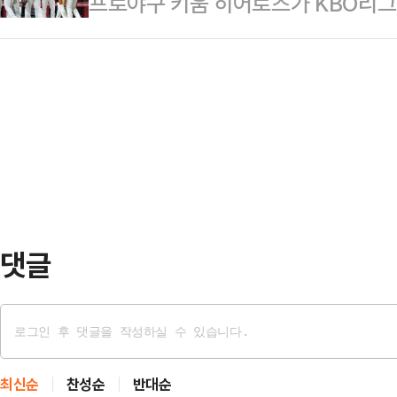
프로야구 키움 히어로즈가 KBO리그
홍명보호를 향한 온전한 응원 열기가
박민지는 지난달 열린 Sh수협은행 
타자 케스턴 히우라의 활약을 앞세워 
크게 느낀 정몽규 대한축구협회장이 
KLPGA 투어…
서 탈출했다.키움은 2일 인천 SSG 
송가는 월드컵 붐업을 위해 적극 홍
KBO리그 SSG와의 원정 경기에서 
만한 주요 이슈는 바로 2002년 
렁에서 벗어난 키움은 시즌 전적 21
위원 맞대결이다.월드…
도 연패에서 탈출하지 못한 SSG는 
16일 LG트윈스전에서 승리한 이후 
시절 …
댓글
최신순
찬성순
반대순