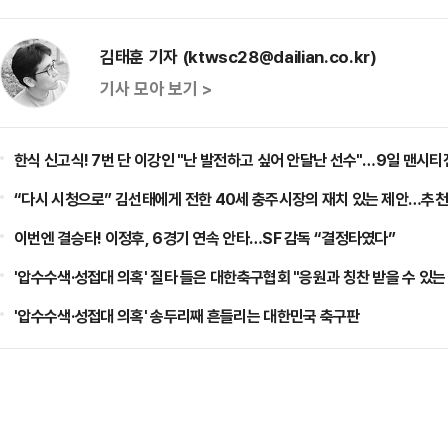
김태훈 기자 (ktwsc28@dailian.co.kr)
기사 모아 보기 >
한식 신고식! 7번 단 이강인 "난 발전하고 싶어 안달난 선수"…9일 맨시티
“다시 시청으로” 김선태에게 전한 40세 충주시장의 재치 있는 제안…추천
이번엔 결승타! 이정후, 6경기 연속 안타…SF 감독 “결정타였다”
'압수수색·성접대 의혹' 질타 들은 대한축구협회 "응원과 칭찬 받을 수 있
'압수수색·성접대 의혹' 송두리째 흔들리는 대한민국 축구판