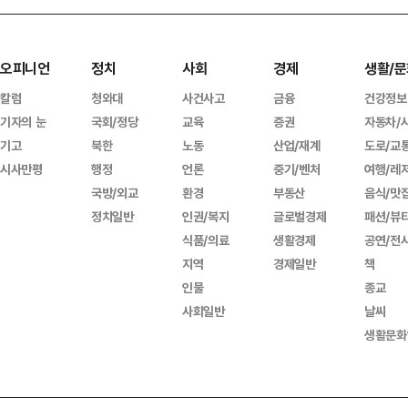
오피니언
정치
사회
경제
생활/문
칼럼
청와대
사건사고
금융
건강정보
기자의 눈
국회/정당
교육
증권
자동차/
기고
북한
노동
산업/재계
도로/교
시사만평
행정
언론
중기/벤처
여행/레
국방/외교
환경
부동산
음식/맛
정치일반
인권/복지
글로벌경제
패션/뷰
식품/의료
생활경제
공연/전
지역
경제일반
책
인물
종교
사회일반
날씨
생활문화