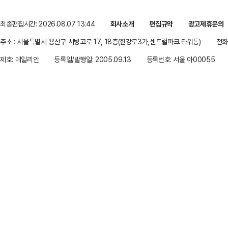
최종편집시간: 2026.08.07 13:44
회사소개
편집규약
광고제휴문의
주소 : 서울특별시 용산구 서빙고로 17, 18층(한강로3가,센트럴파크 타워동)
전화 
제호: 데일리안
등록일/발행일: 2005.09.13
등록번호: 서울 아00055