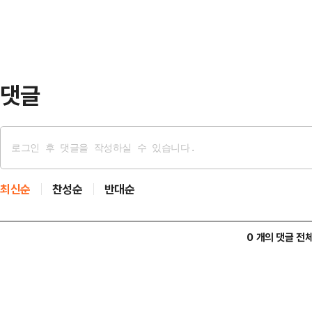
는 골목형 상점가 지…
도로시설물은 총 1070여 곳으로, 규
다. 도로시설물에는 고가차도와 교량,
며, 시는 전체…
댓글
최신순
찬성순
반대순
0 개의 댓글 전