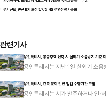
화성특례시, 프랑스 덩케르크시와 청소년 국제교류 본격 추진
경기신보, 민선 9기 도정 발맞춰 4S 경영전략 가속화
관련기사
용인특례시, 공동주택 신축 시 실외기 소음방지 기준 
용인특례시는 지난 1일 실외기 소음방
준'을 개정·고시했다고 2일 밝혔다.
에 대응하고자 아파트 등 공동주택 
용인특례시, 건축 분야 안전 점검 수행기관 모집
용인특례시는 시가 발주하거나 인·허
음 저감 기준 등을 마련해 제출하도
을 진행할 전문 기관을 오는 18일까
동시설을 이용할 수 있도록 인테리어