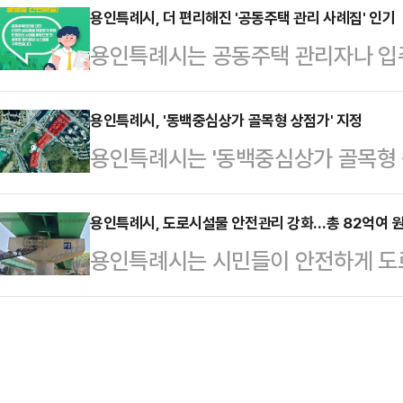
개 모집한 안전 점검 수행기관의 운영
용인특례시, 더 편리해진 '공동주택 관리 사례집' 인기
까지 설치를 모두 마친 후 감리자의
용인특례시는 공동주택 관리자나 입
법' 제100조2에 따라 올해 점검 
서관 등 주민공동시설 내 시설이 갖
둔 '공동주택 관리 질의 사례집'이 
수행기관으로 선정되면 앞으로 1년간
운영이 늦어지는 문제를…
고 31일 밝혔다.시는 지난해 3월 
용인특례시, '동백중심상가 골목형 상점가' 지정
10층 이상의 16층 미만의 건축물 
용인특례시는 '동백중심상가 골목형 
1213건을 모아 시 누리집에 공개했다
안전관리계획 의무 수립 공사 현장을 
지정했다고 29일 밝혔다.'동백중심
주택(총 614단지)에 거주하는 만큼
개 전…
225-6 일원에 위치했으며, 4만 5
용인특례시, 도로시설물 안전관리 강화…총 82억여 원
정확하게 해결하고, 행정 효율까지 
용인특례시는 시민들이 안전하게 도
역 상권이다.골목형 상점가로 지정
의 사례집'에서 가장 많이 조회된 분
물에 대한 안전 점검과 보수 보강 
등록을 할 수 있고, 지역화폐 가맹을 
대표회의 등(…
밝혔다.시는 올해 도로시설물 안전 
으로 완화된다.중소벤처기업부와 소
강 등에 총 82억 7500만원의 예
장상권진흥원이 추진하는 각종 지원사
점검 결과에 따른 보수공사를 순차적