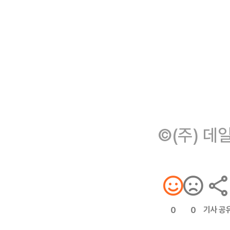
©(주) 데
기사 공
0
0