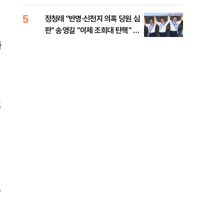
李 견제 사활
5
10
정청래 "반명·신천지 의혹 당원 심
[속
판" 송영길 "이제 조희대 탄핵" 김
선거
민석 "대체불가 민주당"
리
화
데
없
다