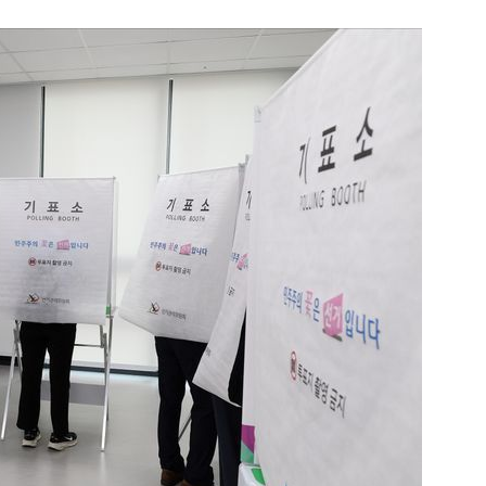
1
“다시 시청으로” 김선태에게 
충주시장의 재치 있는 제안…추
개
2
1236회 로또 1등 당첨번호
'12·18·21·29·34·38'번…
어디?
3
"출근길에 우연히 복권 샀는데…
원 당첨자 사연은?
4
경찰, 드라마 '김부장' 제작사
자본시장법 위반 의혹
5
김민석, 제주·인천서 정청래 누
누적 결과도 金 선두