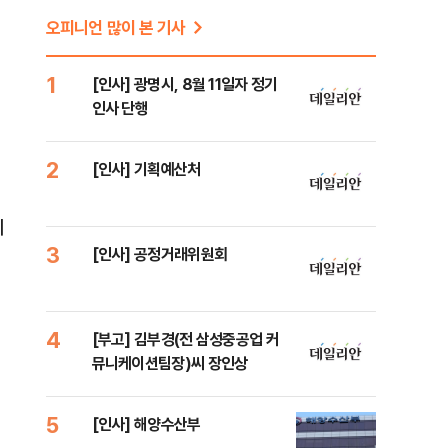
오피니언 많이 본 기사
1
[인사] 광명시, 8월 11일자 정기
인사 단행
2
[인사] 기획예산처
기
3
[인사] 공정거래위원회
4
[부고] 김부경(전 삼성중공업 커
뮤니케이션팀장)씨 장인상
5
[인사] 해양수산부