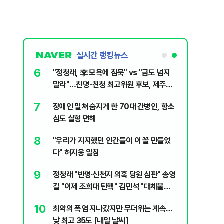
실시간 랭킹뉴스
6
전한 40세
"정청래, 李 모욕에 침묵" vs "금도 넘지
천 2000
말라"…친명-친청 최고위원 후보, 제주서
격돌
7
장애인 밀쳐 숨지게 한 70대 간병인, 항소
1등 당첨지역
심도 실형 면해
8
" 1등 5억
"우리가 지지했던 인간들이 이 꼴 만들었
다" 허지웅 일침
9
 회장 수사…
정청래 "반명·신천지 의혹 당원 심판" 송영
길 "이제 조희대 탄핵" 김민석 "대체불가
민주당"
10
르고 1위…
최악의 폭염 지나갔지만 무더위는 계속…
낮 최고 35도 [내일 날씨]