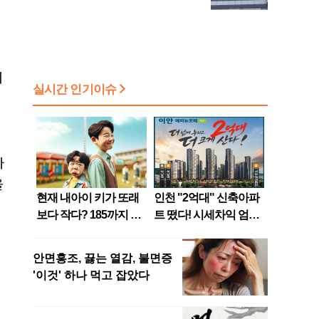
시
하
을
이