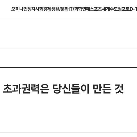
오피니언
정치
사회
경제
생활/문화
IT/과학
연예
스포츠
세계
수도권
포토
D-
, 초과권력은 당신들이 만든 것