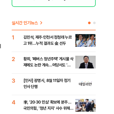
실시간 인기뉴스
1
6
김민석, 제주·인천서 정청래 누르
폐기
고 1위…누적 결과도 金 선두
60
제
2
7
황희, '폐버스 청년주택' 게시물 삭
"정
제에도 논란 계속…여당서도 '내
도 
로남불' 비판
원 
3
8
[인사] 광명시, 8월 11일자 정기
보험
인사 단행
른 
4
9
李, '20·30 민심' 확보에 분주…
고수
국민의힘, '청년 지지' 사수 위해
27