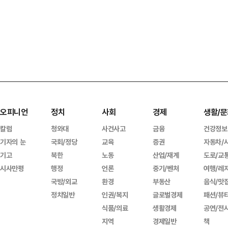
오피니언
정치
사회
경제
생활/문
칼럼
청와대
사건사고
금융
건강정보
기자의 눈
국회/정당
교육
증권
자동차/
기고
북한
노동
산업/재계
도로/교
시사만평
행정
언론
중기/벤처
여행/레
국방/외교
환경
부동산
음식/맛
정치일반
인권/복지
글로벌경제
패션/뷰
식품/의료
생활경제
공연/전
지역
경제일반
책