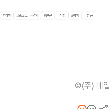
#러북
#모스크바-평양
#원산
#직항
#평양
#항공
©(주) 데