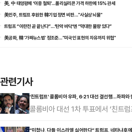
美, 中 태양광에 ‘이중 철퇴’…폴리실리콘 가격 하한에 15% 관세
美민주, 트럼프 후원한 韓기업 정면 비판…"사실상 뇌물"
트럼프 “이란전 곧 끝난다”…‘탄약 바닥’엔 “막대한 물량 있다”
美공화, 韓 '가짜뉴스법' 정조준…"미국인 표현의 자유까지 위협"
관련기사
‘친트럼프’ 콜롬비아 우파, 6·21 대선 결선행…좌파와
콜롬비아 대선 1차 투표에서 ‘친트
데라 에스프리에야 후보가 막판 뒷심
따르면 지난달 31일 치러진 콜롬비
“미쳤냐, 다들 이스라엘 싫어한다” 트럼프, 네타냐후에 