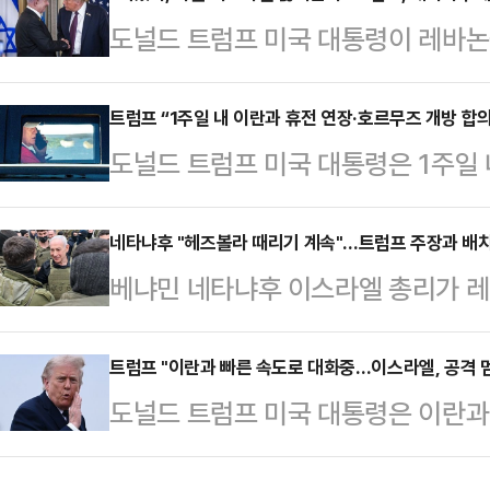
도널드 트럼프 미국 대통령이 레바논
‘조국의 수호자들’ 후보가 43.7%를
리에 격노해 욕설을 퍼부었다는 보도
당 ‘역사적 동맹’의 이반 세페다 후
(AXIOS)는 트럼프 대통령이 지난
트럼프 “1주일 내 이란과 휴전 연장·호르무즈 개방 합의
가 1위로 결선에 진출할 것이라는 예
도널드 트럼프 미국 대통령은 1주일 
논 공습 문제를 두고 격노했다고 보
스프리에야 후보가 역전에 성공한 것
의할 수 있을 것으로 내다봤다.미 A
타냐후 총리에게 "도대체 무슨 짓을 
만…
(현지시간) 전화 인터뷰를 통해 종전
네타냐후 "헤즈볼라 때리기 계속"…트럼프 주장과 배
다"는 표현까지 사용한 것으로 알려
베냐민 네타냐후 이스라엘 총리가 
에 “향후 1주일 내로 당신이 그걸 
으면 감옥에 있었을 것"이라며 네타
밝혔다.로이터통신에 따르면 네타냐후
그러면서 “나는 여전히 추가로 몇몇 
는 부패 혐의 재판을 받고…
미국 대통령과의 통화 후 공개한 성
트럼프 "이란과 빠른 속도로 대화중…이스라엘, 공격 멈
르지 않았다고 덧붙였다.그는 “오늘
도널드 트럼프 미국 대통령은 이란과
스라엘군은 레바논 남부에서 계획대로
다시피 내가 아주 빠르게 해결했다”
스라엘이 곧 헤즈볼라(레바논 친이란
시와 시민에 대한 공격을 멈추지 않
파), 또 …