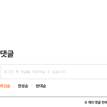
고 밝혔다.트럼프 대통령은 1일(현
계속 공격할 것”이라고 전했다.앞서 
통해 “이란과 대화는 빠른 속도로 이
루스소셜을 통해 이란과 휴전 협상을
되지 않도록 이스라엘과 헤즈볼라의 
헤즈볼라(레바논 친이란 무장정…
앞서 이란은 이스라엘의 헤즈볼라 공
국과의 대화를 중단한다. 이스라엘의
수도 있다”고 경고했다.이…
댓글
최신순
찬성순
반대순
0 개의 댓글 전