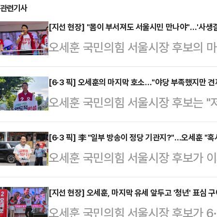
관련기사
[지선 현장] "몸이 부서져도 서울시민 만나야"…'사생결
오세훈 국민의힘 서울시장 후보의 마지
단 한 명의 서울 시민을 더 만나겠다
섰기 때문이다. 시간이 빠듯한 탓에 
[6·3 픽] 오세훈의 마지막 호소…"야당 부족했지만 견
오세훈 국민의힘 서울시장 후보는 "
계속 강조한 발언은 "꼭 도와달라"였다
아니다. 서울의 미래를 지켜달라고 
를 하기 위해 성북구에 도착했다. 본
위해 투표해달라고 호소했다.오 후보
[6·3 픽] 李 "일부 방송이 정당 기관지?"…오세훈 "혹
치구를 돌아야 하는 과제를 풀어야 하
오세훈 국민의힘 서울시장 후보가 이
구 효창공원앞역 앞에서 기자간담회를
했다. 사실상 25개 자치구를 모두 돌
곡 조작하면서 정파적으로 보도하고 
라보다, 양쪽이 서로를 견제하는 나라
봉…
푸틴 러시아 대통령을 꿈꾸는가"라고
[지선 현장] 오세훈, 마지막 유세 앞두고 '청년' 표심 
뀌는 나라보다, 법이 누구에게나 똑
오세훈 국민의힘 서울시장 후보가 6·
유세에 앞서 기자들과 만나 "이번 선
이같이 말했다.그는 "시민 여러분께