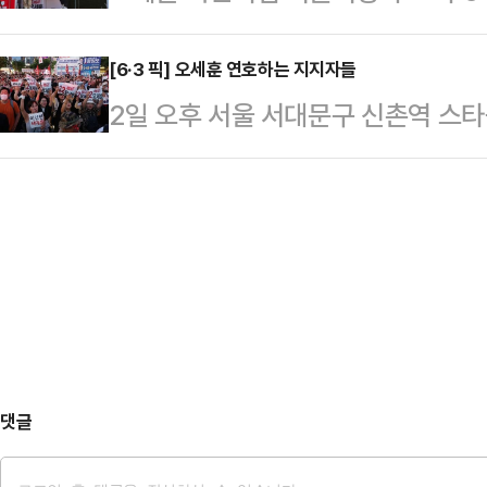
자치구를 모두 돌겠다는 약속을 지키
력까지 완벽하게 장악하기를 원하는 
부족했다"며 "더 크…
음의 거리 신촌에서 마지막 유세가 예
[6·3 픽] 오세훈 연호하는 지지자들
서 이 대통령은 이날 오전 청와대에
2일 오후 서울 서대문구 신촌역 스
청년 표심을 잡기 위한 지지 호소가 
서 종합편성채널(종편) 승인 문제를 
장 후보의 파이널 유세에서 지지자들
서울대입구역 인근에 마련된 유세차에
럼 매우 편파적으로 중립…
만, 오 후보에 대한 관심은 냉담하기
청년들을 향해 "젊은 친구들 얼굴이 
다"며 "이…
댓글