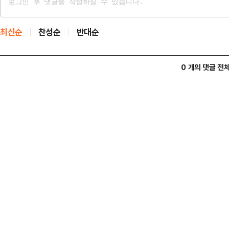
최신순
찬성순
반대순
0 개의 댓글 전