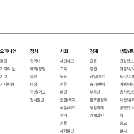
오피니언
정치
사회
경제
생활/문
칼럼
청와대
사건사고
금융
건강정보
기자의 눈
국회/정당
교육
증권
자동차/
기고
북한
노동
산업/재계
도로/교
시사만평
행정
언론
중기/벤처
여행/레
국방/외교
환경
부동산
음식/맛
정치일반
인권/복지
글로벌경제
패션/뷰
식품/의료
생활경제
공연/전
지역
경제일반
책
인물
종교
사회일반
날씨