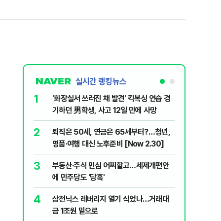
실시간 랭킹뉴스
1
6
'화장실서 쓰러진 채 발견' 킥복싱 연습 경
[속보] 
기하던 男학생, 사고 12일 만에 사망
원…전년
2
7
퇴직은 50세, 연금은 65세부터?…청년,
​"정청래
명품·여행 대신 노후준비 [Now 2.30]
내부서 나
3
8
부동산·주식 민심 어찌할고…세제개편안
꿈쩍 않는
에 민주당도 '당혹'
간다
4
9
삼전닉스 레버리지 열기 식었나…거래대
2030은
금 1조원 밑으로
줄 알았나