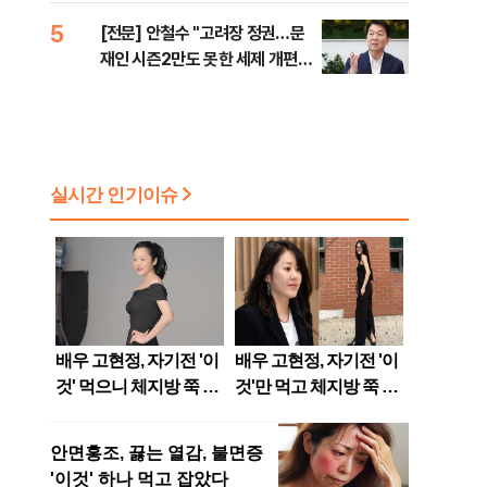
5
[전문] 안철수 "고려장 정권…문
재인 시즌2만도 못한 세제 개편
안" [정국 기상대]