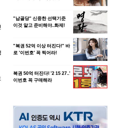
것
정
호