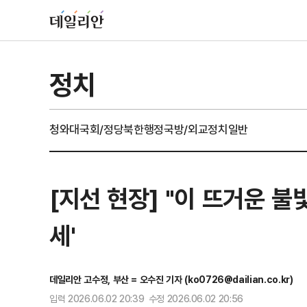
정치
청와대
국회/정당
북한
행정
국방/외교
정치일반
[지선 현장] "이 뜨거운 
세'
데일리안 고수정, 부산 = 오수진 기자 (ko0726@dailian.co.kr)
입력 2026.06.02 20:39 수정 2026.06.02 20:56