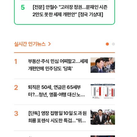
리 헬스]
5
10
[전문] 안철수 "고려장 정권…문재인 시즌
“길거리 
2만도 못한 세제 개편안" [정국 기상대]
세입자 ‘발
실시간 인기뉴스
1
6
부동산·주식 민심 어찌할고…세제
안양
개편안에 민주당도 '당혹'
진 
2
7
퇴직은 50세, 연금은 65세부
국내
터?…청년, 명품·여행 대신 노후
코스
준비 [Now 2.30]
3
8
[단독] 영장 집행일 10일 도과 원
[전
희룡 포렌식 시도한 특검…"위법
재인
증거 수집" 지적
안"