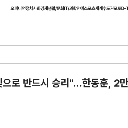
오피니언
정치
사회
경제
생활/문화
IT/과학
연예
스포츠
세계
수도권
포토
D-
불빛으로 반드시 승리"…한동훈, 2