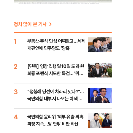
정치 많이 본 기사
1
부동산·주식 민심 어찌할고…세제
개편안에 민주당도 '당혹'
2
[단독] 영장 집행일 10일 도과 원
희룡 포렌식 시도한 특검…"위법
증거 수집" 지적
3
​"정청래 당선이 차라리 낫다?"…
국민의힘 내부서 나오는 이색 셈
법
4
국민의힘 윤리위 '외부 유출 의혹'
파장 지속…당 안팎 비판 확산