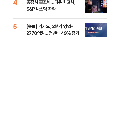
4
9
美증시 혼조세…다우 최고치,
보험
S&P·나스닥 하락
괴…
5
10
[속보] 카카오, 2분기 영업익
경산
2770억원…전년비 49% 증가
표 