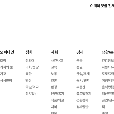
0 개의 댓글 전
오피니언
정치
사회
경제
생활/문
칼럼
청와대
사건사고
금융
건강정보
기자의 눈
국회/정당
교육
증권
자동차/
기고
북한
노동
산업/재계
도로/교
시사만평
행정
언론
중기/벤처
여행/레
국방/외교
환경
부동산
음식/맛
정치일반
인권/복지
글로벌경제
패션/뷰
식품/의료
생활경제
공연/전
지역
경제일반
책
인물
종교