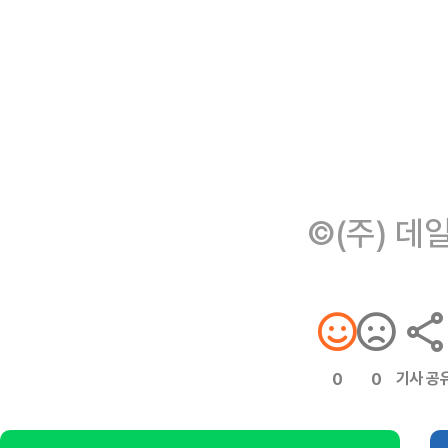
©(주) 데
기사 공
0
0