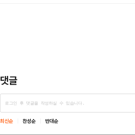
루 앞둔 2일 후보자 전격 사퇴 후 
를 끌어들인 핵심은 보조금 규모가 
가 '외지인 철새'를…
선언했다.김성근 후보는 2일 부산 
수 있느냐는 '속도'였다는 분석이다.
자회견을 열고 "구포의 삶을 살아보
라가 이를 따라가지 못하면서 예상치
달과 권력욕 채우기 위해 매우 특이
다"2021년 크리스마스 이…
같이 밝혔다.이어 한동훈 무소속 후보
주변 정치인들 모두와 각을 세우며 
산과 협조도 없이 …
댓글
최신순
찬성순
반대순