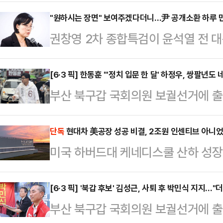
를 공개적으로 밝히며 국내 기업들과의
반도체를 넘어 로봇·자율주행·스마트팩
"원하시는 장면" 보여주겠다더니…尹 공개소환 하루 
권창영 2차 종합특검이 윤석열 전 
세대 성장축으로 떠오르는 가운데 엔
번복했다. 김지미 특검보가 친여 성향
간 협력도 한층 확대될 것이란 전망이
면을 보실 것"이라고 예고한 지 약 두
[6·3 픽] 한동훈 "'정치 입문 한 달' 하정우, 쌍팔년
이베이에서 열린 '코리아 파트너 나이
부산 북구갑 국회의원 보궐선거에 출
합특검은 오는 6일 윤 전 대통령의 
문에 "우리는 항상 한국 투자를 검토
세를 이어가는 하정우 더불어민주당 
정했다. 앞서 김 특검보는 전날 정례
중요하다…
달 됐는데, 쌍팔년도식 네거티브를 하
단독
현대차 美공장 성공 비결, 2조원 인센티브 아니
전 대통령이 출석하는 모습을 공개하
미국 하버드대 케네디스쿨 산하 성장연
다"고 직격했다.한동훈 후보는 2일
나 윤 전 대통령 변호인단이 "확정된
룹의 조지아 메타플랜트(HMGMA)
하 후보에 대해 "정치는 대승적으로 
팀은 "변…
석한 보고서를 발간했다. 국내외에서
[6·3 픽] '북갑 후보' 김성근, 사퇴 후 박민식 지지…
역사적 의미가 있는 선거에서는 더욱
부산 북구갑 국회의원 보궐선거에 출
요 배경으로 알려졌지만 하버드대는
을 가했다.박민식 국민의힘 후보가 '