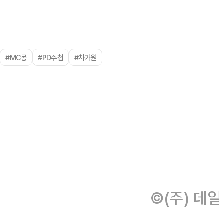
#MC몽
#PD수첩
#차가원
©(주) 데