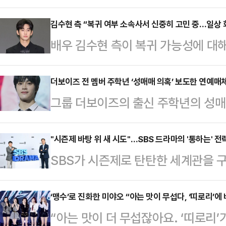
오전 열린 MBN ‘남의집 귀한 가족
출연진 고준희, 박미선, 이봉원, 신지
김수현 측 “복귀 여부 소속사서 신중히 고민 중…일상 
배우 김수현 측이 복귀 가능성에 대
족’은 스타 가족의 웃음과 갈등, 사
리인 고상록 변호사는 지난 1일 YT
리얼리티다.박미선은 복귀를 결심하기
해 김수현의 복귀 계획을 두고 “구
더보이즈 전 멤버 주학년 ‘성매매 의혹’ 보도한 연예매
귀 후 많은 연락을 받지는 못했다”고 
그룹 더보이즈의 출신 주학년의 성매
하고 있다”고 말했다.이어 “끝까지 
감도 없고 체력도 예전 같지 않아 걱
다.2일 법조계에 따르면 서울서부지
에 설 수 있도록 노력하겠다”고 밝혔
지 않을까…
12일 주학년의 사생활 의혹을 보도
"시즌제 바탕 위 새 시도"…SBS 드라마의 '통하는' 전략
복귀가 최우선”이라며 당장 활동 재
SBS가 시즌제로 탄탄한 세계관을 
상 명예훼손 혐의로 불구속 기소했다.
라는 점을 강조했다.고 변호사는 김
를 유발한다.1일 서울 마포구 호텔나
의 한 술집에서 성인비디오(AV) 배
나게 사이버 범죄 …
DRAMA: NEXT EPISODE'에
‘맹수’로 진화한 미야오 “아는 맛이 무섭다, ‘띠로리’에 
했다’는 취지의 기사를 게재한 혐의를
“아는 맛이 더 무섭잖아요. ‘띠로리
실장이 SBS 드라마 성과를 짚고 앞
은 뒤늦게 이를 시인했다’는 내용도