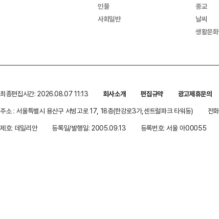
인물
종교
사회일반
날씨
생활문화
최종편집시간: 2026.08.07 11:13
회사소개
편집규약
광고제휴문의
주소 : 서울특별시 용산구 서빙고로 17, 18층(한강로3가,센트럴파크 타워동)
전화 
제호: 데일리안
등록일/발행일: 2005.09.13
등록번호: 서울 아00055