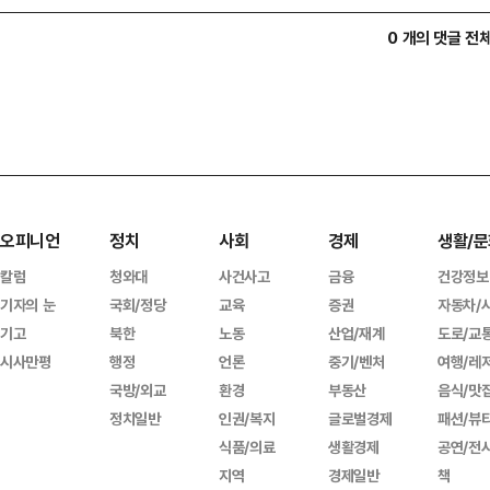
0 개의 댓글 전
오피니언
정치
사회
경제
생활/문
칼럼
청와대
사건사고
금융
건강정보
기자의 눈
국회/정당
교육
증권
자동차/
기고
북한
노동
산업/재계
도로/교
시사만평
행정
언론
중기/벤처
여행/레
국방/외교
환경
부동산
음식/맛
정치일반
인권/복지
글로벌경제
패션/뷰
식품/의료
생활경제
공연/전
지역
경제일반
책