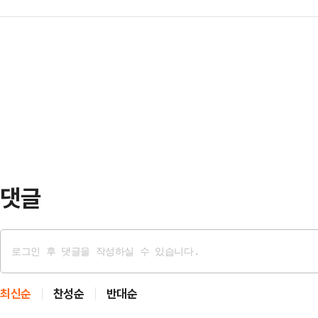
(MEOVV)가 익숙하면서도 새로운,
드라마의 성과를 짚었다. '열혈사제', 
속사 원헌드레드는 주학…
서울 마포구 큐브컨벤션센터에서 “오
물로 세계관을 확장 중인 장르물은 물
우리의 정체성을 보여줄 수 있는 앨
신세계'까지. 유쾌하면서도 몰입감 
준 만큼 무대를 찢어 버릴 정도로 독
다.올…
다.앞서 미야오는 강렬한 퍼포먼스와
한 음악까지 소화하면서 스펙트럼을 넓
오픈 와이드’(MY …
댓글
최신순
찬성순
반대순