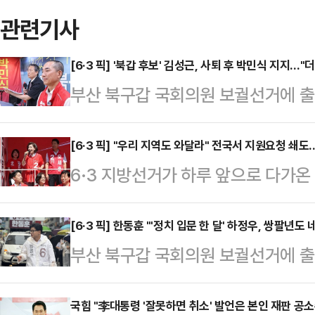
관련기사
[6·3 픽] '북갑 후보' 김성근, 사퇴 후 박민식 지지…
부산 북구갑 국회의원 보궐선거에 출
루 앞둔 2일 후보자 전격 사퇴 후 
선언했다.김성근 후보는 2일 부산 
[6·3 픽] "우리 지역도 와달라" 전국서 지원요청 쇄도
6·3 지방선거가 하루 앞으로 다가온
자회견을 열고 "구포의 삶을 살아보
서 출마한 후보들의 쇄도하는 지원 
달과 권력욕 채우기 위해 매우 특이
눈길을 끌고 있다. 선거 현장에서 
[6·3 픽] 한동훈 "'정치 입문 한 달' 하정우, 쌍팔년
같이 밝혔다.이어 한동훈 무소속 후보
부산 북구갑 국회의원 보궐선거에 출
인지도 정치인이자, 핵심적인 구심
주변 정치인들 모두와 각을 세우며 
세를 이어가는 하정우 더불어민주당 
다는 평가다.2일 정치권에 따르면 나
산과 협조도 없이 …
달 됐는데, 쌍팔년도식 네거티브를 하
국힘 "李대통령 '잘못하면 취소' 발언은 본인 재판 공
선거운동기간이 개시된 이래로, 전