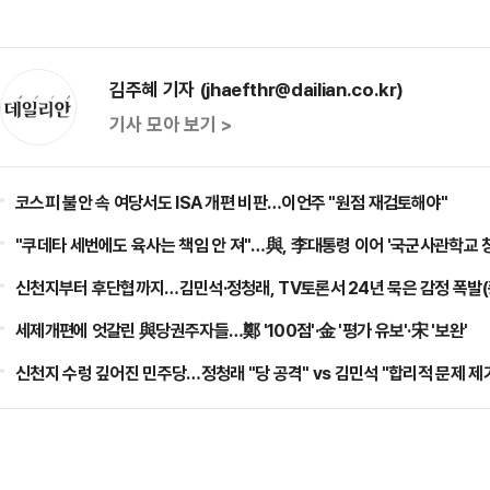
김주혜 기자 (jhaefthr@dailian.co.kr)
기사 모아 보기 >
코스피 불안 속 여당서도 ISA 개편 비판…이언주 "원점 재검토해야"
"쿠데타 세번에도 육사는 책임 안 져"…與, 李대통령 이어 '국군사관학교 
신천지부터 후단협까지…김민석·정청래, TV토론서 24년 묵은 감정 폭발(
세제개편에 엇갈린 與당권주자들…鄭 '100점'·金 '평가 유보'·宋 '보완'
신천지 수렁 깊어진 민주당…정청래 "당 공격" vs 김민석 "합리적 문제 제