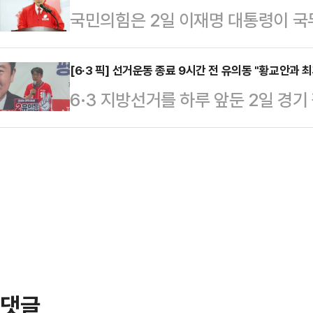
국민의힘은 2일 이재명 대통령이 국
다"고 직격했다.한동훈 후보는 2일
세 요청을 받아들여, 현장 지원유세
하는 것"이라고 언급한 것을 두고, 
하 후보에 대해 "정치는 대승적으로 
는데 앞장선 것으로 전해졌다.…
시도'이자 검찰을 향한 공개 협박이라
[6·3 픽] 선거운동 종료 9시간 전 유의동 "황교안과 
역사적 의미가 있는 선거에서는 더욱
6·3 지방선거를 하루 앞둔 2일 경
령은 이날 오전 청와대에서 열린 
을 가했다.박민식 국민의힘 후보가 '
동 국민의힘 후보가 공식 선거운동 
로부터 보고를 받은 뒤 "혹시라도 무
가 '외지인 철새'를…
후보를 향해 '최후의 단일화'를 전격
나 잘못할 수 있다. 잘못하면 사과하
의 선거사무소에서 긴급 기자회견을
지"라고 당부했다.이에 대해 장동혁
조국혁신당만 웃는다"며 "작은 차이
을 통해 "누가 누구에게…
라"고 호소했다.그는 "지금 평택에
난립해 있다"며 "자기 자식 좋은 대
입시비리범 조국 조…
댓글