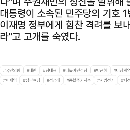
다"며 주권재민의 정신을 발휘해 줄
대통령이 소속된 민주당의 기호 1
이재명 정부에게 힘찬 격려를 보내
라"고 고개를 숙였다.
#국민의힘
#내란
#당대표
#더불어민주당
#박근혜
#비상계
#이재명
#정부여당
#정청래
#종합주가지수
#지방선거
#지