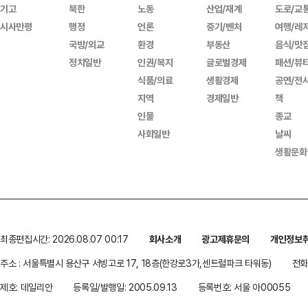
기고
북한
노동
산업/재계
도로/교
시사만평
행정
언론
중기/벤처
여행/레
국방/외교
환경
부동산
음식/맛
정치일반
인권/복지
글로벌경제
패션/뷰
식품/의료
생활경제
공연/전
지역
경제일반
책
인물
종교
사회일반
날씨
생활문화
최종편집시간: 2026.08.07 00:17
회사소개
광고제휴문의
개인정보
주소 : 서울특별시 용산구 서빙고로 17, 18층(한강로3가,센트럴파크 타워동)
전화 
제호: 데일리안
등록일/발행일: 2005.09.13
등록번호: 서울 아00055