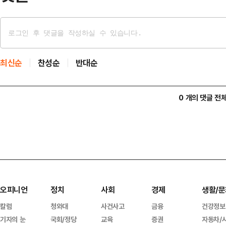
최신순
찬성순
반대순
0 개의 댓글 전
오피니언
정치
사회
경제
생활/문
칼럼
청와대
사건사고
금융
건강정보
기자의 눈
국회/정당
교육
증권
자동차/