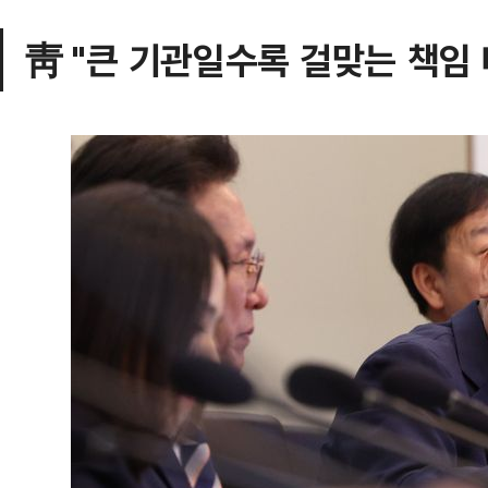
靑 "큰 기관일수록 걸맞는 책임 