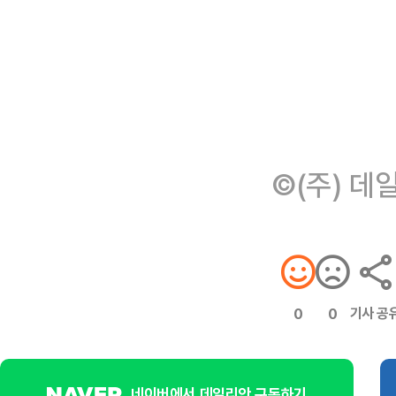
©(주) 데
기사 공
0
0
네이버에서 데일리안 구독하기