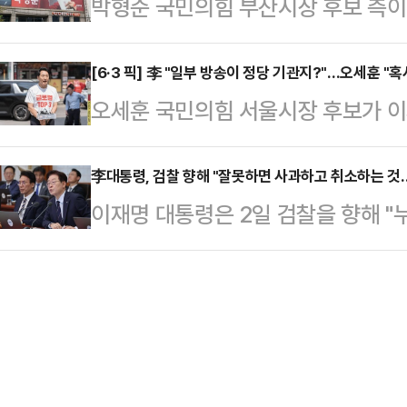
박형준 국민의힘 부산시장 후보 측이
령은 단 두 가지"라며 "하나는 어려
어 "우상호 후보는 제가 운동권 출신
들이 부산 전역에 현수막을 내건 것
의 심장 대구를 지켜달라는 것"이라고
며 "우상호 …
보다 먼저 공정과 품격을 말해야 한
[6·3 픽] 李 "일부 방송이 정당 기관지?"…오세훈 "혹
김승수·우재준 의원이 동행했다.추 후
오세훈 국민의힘 서울시장 후보가 이
인은 2일 논평을 내어 "지난 1일과 
출마했지만, 나라 경제를 운영해보고
곡 조작하면서 정파적으로 보도하고 
역에 조직적·반복적으로 불법 현수막
은 저 추경호…
푸틴 러시아 대통령을 꿈꾸는가"라고
李대통령, 검찰 향해 "잘못하면 사과하고 취소하는 것
했다.서 대변인은 "이 모든 상황은 
이재명 대통령은 2일 검찰을 향해 "
유세에 앞서 기자들과 만나 "이번 선
랏차차 전재수 소식방'은 766명이 참
고 취소하는 것"이라고 말했다.이 
력까지 완벽하게 장악하기를 원하는 
위도 그 공유…
의 겸 비상경제점검회의에서 구자현
서 이 대통령은 이날 오전 청와대에
들은 뒤 "(검찰이) 무오류의 함정에 
서 종합편성채널(종편) 승인 문제를 
며 이 같이 밝혔다.이 대통령은 "(검
럼 매우 편파적으로 중립…
는 공익 의무와 객관 의무를 가진 기