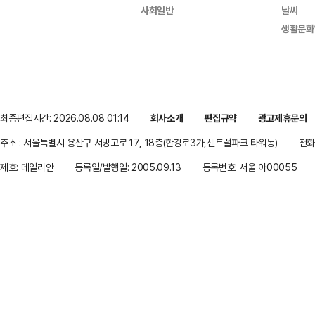
사회일반
날씨
생활문화
최종편집시간: 2026.08.08 01:14
회사소개
편집규약
광고제휴문의
주소 : 서울특별시 용산구 서빙고로 17, 18층(한강로3가,센트럴파크 타워동)
전화 
제호: 데일리안
등록일/발행일: 2005.09.13
등록번호: 서울 아00055