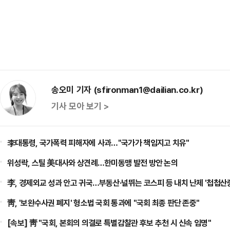
송오미 기자 (sfironman1@dailian.co.kr)
기사 모아 보기 >
李대통령, 국가폭력 피해자에 사과…"국가가 책임지고 치유"
위성락, 스틸 美대사와 상견례…한미동맹 발전 방안 논의
李, 경제외교 성과 안고 귀국…부동산·널뛰는 코스피 등 내치 난제 '첩첩산
靑, '보완수사권 폐지' 형소법 국회 통과에 "국회 최종 판단 존중"
[속보] 靑 "국회, 본회의 의결로 특별감찰관 후보 추천 시 신속 임명"