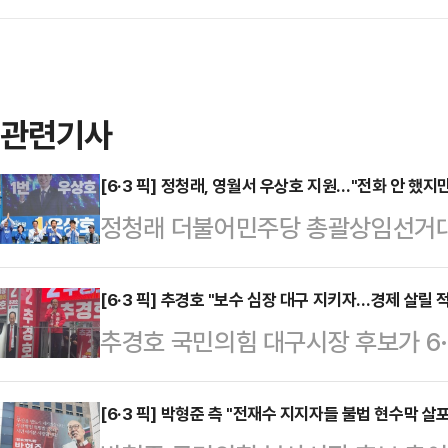
관련기사
[6·3 픽] 정청래, 영월서 우상호 지원…"전화 안 했지
정청래 더불어민주당 총괄상임선거대
동 마지막 날 강원 영월을 찾아 우
다.정 위원장은 2일 오후 영월 유세
[6·3 픽] 추경호 "보수 심장 대구 지키자…경제 살릴 
추경호 국민의힘 대구시장 후보가 6
싶으면 저 오라는 데가 정말 많은데 
장을 찾아 막판 표심을 호소했다.추경
"그런데 제가 알아서 온 것"이라고 
치한 팔달시장에서 집중유세를 갖고 
[6·3 픽] 박형준 측 "전재수 지지자들 불법 현수막 살
까"라며 "개인적으로 도지사 후보를 알