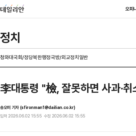
오피
정치
청와대
국회/정당
북한
행정
국방/외교
정치일반
李대통령 "檢, 잘못하면 사과·취
송오미 기자 (sfironman1@dailian.co.kr)
입력 2026.06.02 15:55 수정 2026.06.02 15:55