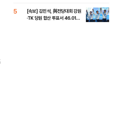
틀 
5
10
[속보] 김민석, 與전당대회 강원
나경
·TK 당원 합산 투표서 46.01%
장"
로 1위
혼 
조