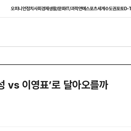
오피니언
정치
사회
경제
생활/문화
IT/과학
연예
스포츠
세계
수도권
포토
D-
성 vs 이영표’로 달아오를까