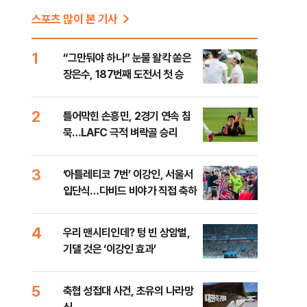
스포츠 많이 본 기사
1
“그만둬야 하나” 눈물 왈칵 쏟은
장은수, 187번째 도전서 첫 승
2
틀어막힌 손흥민, 2경기 연속 침
묵…LAFC 극적 벼락골 승리
3
‘아틀레티코 7번’ 이강인, 서울서
입단식…다비드 비야가 직접 축하
4
우리 맨시티인데? 텅 빈 상암벌,
기댈 것은 ‘이강인 효과’
5
축협 성접대 사건, 초유의 나라망