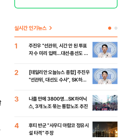
실시간 인기뉴스
1
6
주진우 "선관위, 시간 안 된 투표
김민
자 수 미리 입력…대선·총선도 수
청래
사해야"
어야
반대
2
7
[데일리안 오늘뉴스 종합] 주진우
경찰
"선관위, 대선도 수사", SK하이
박글
닉스 통합노조, 추미애 "지방재정
바꿔야", 세제개편 이달 정리 등
3
8
나흘 만에 3800명…SK하이닉
치매
달
스, 3개 노조 묶는 통합노조 추진
20
인 
4
9
후티 반군 "사우디 아람코 정유시
추미
담
설 타격" 주장
못 