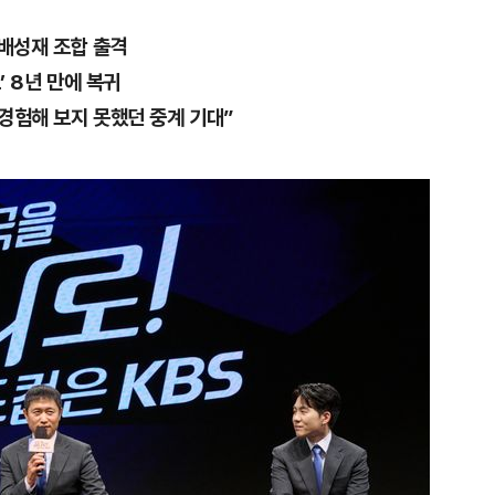
·배성재 조합 출격
’ 8년 만에 복귀
 경험해 보지 못했던 중계 기대”
1
인천서 엄마 살해한 18세 아
지 않냐" 질문에 ‘묵묵부답’
2
"돈 되는 건 다한다" 작정한 
소탕 작전 개시
3
폭염 다소 누그러져 '낮 최고 3
이틀째 비…자고 난 뒤 갑작스
원인은 [오늘 날씨]
4
[데일리안 오늘뉴스 종합] 주진
위, 대선도 수사", SK하이닉스
추미애 "지방재정 바꿔야", 세
5
소주 2~3잔 마시고 운전한 택
정리 등
죄…혈중알코올농도 0.03%