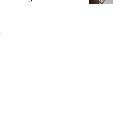
신
그
거