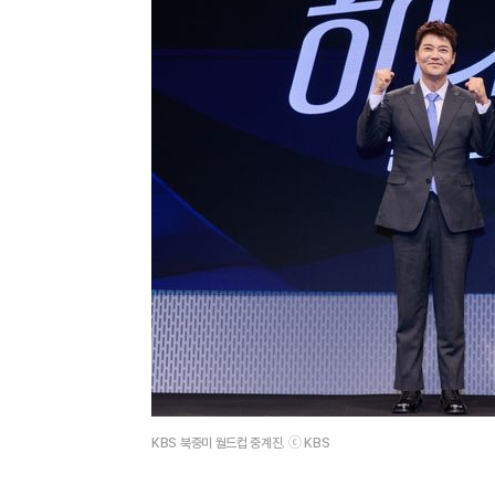
KBS 북중미 월드컵 중계진. ⓒ KBS