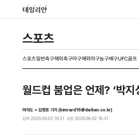
스포츠
스포츠일반
축구
해외축구
야구
해외야구
농구
배구
UFC
골프
월드컵 붐업은 언제? ‘박지
여의도 = 김평호 기자 (kimrard16@dailian.co.kr)
입력 2026.06.02 16:31 수정 2026.06.02 16:31