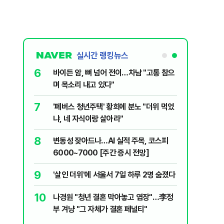
실시간 랭킹뉴스
6
들…"죄송하
바이든 암, 뼈 넘어 전이…차남 "고통 참으
며 목소리 내고 있다"
7
MZ조폭들…
'폐버스 청년주택' 황희에 분노 "더위 먹었
냐, 네 자식이랑 살아라"
8
5도'·동해안
변동성 잦아드나…AI 실적 주목, 코스피
러운 두통,
6000~7000 [주간 증시 전망]
9
우 "선관
'살인 더위'에 서울서 7일 하루 2명 숨졌다
 통합노조,
10
나경원 "청년 결혼 막아놓고 염장"…李정
제개편 이달
시기사 무
부 겨냥 "그 자체가 결혼 페널티"