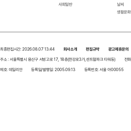
사회일반
날씨
생활문화
최종편집시간: 2026.08.07 13:44
회사소개
편집규약
광고제휴문의
주소 : 서울특별시 용산구 서빙고로 17, 18층(한강로3가,센트럴파크 타워동)
전화 
제호: 데일리안
등록일/발행일: 2005.09.13
등록번호: 서울 아00055