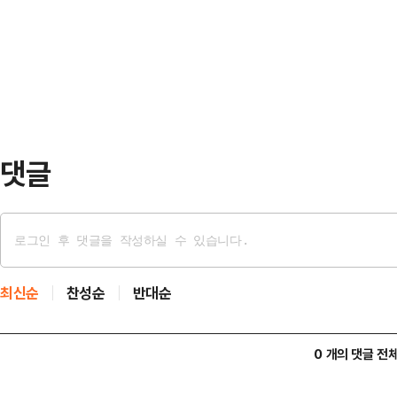
난달 29일 기준 ‘RISE 삼성전자
황에서 일각에선 우려 섞인 목소리도
조466억원으로 집계됐다.올해 2월 
거인의…
된 결과, 국내 채권 혼합형 ETF 중
따라 ‘RISE 삼성전자SK하이닉스채
ET…
댓글
최신순
찬성순
반대순
0 개의 댓글 전