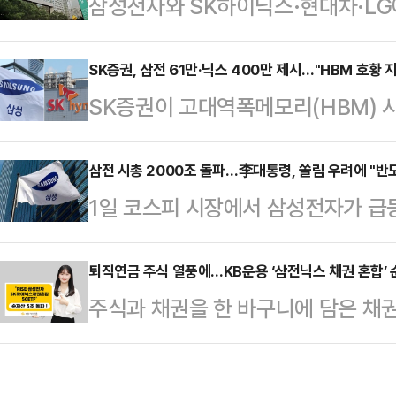
삼성전자와 SK하이닉스·현대차·LG
이벤트를 오는 30일까지 진행한다고
주식 위클리옵션이 오는 29일 상장
객을 지원하기 위해 이번 이벤트가 
펀드(ETF) 개발 기반을 마련하고,
SK증권, 삼전 61만·닉스 400만 제시…"HBM 호황 
증권에서 국내주식 거래가 가능한 계
SK증권이 고대역폭메모리(HBM) 
해 개별주식 위클리옵션을 상장할 예
여할 수 있다.이벤트 참여를 위해서는
망하며 삼성전자와 SK하이닉스의 목
는 개별주식에 대한 매월만기옵션만 상
서 이벤트 기간 내 …
상향 조정했다.장기공급계약(LTA) 
삼전 시총 2000조 돌파…李대통령, 쏠림 우려에 "반
자 수요에도 위클리옵션 관련 상품이 
1일 코스피 시장에서 삼성전자가 급
업황 강세가 예상보다 오래 지속될 수
는 게 거래소 진단이다.이와 달리 
2000조원을 넘어선 것으로 파악됐다
자와 SK하이닉스의 목표주가를 각각
다양한 전략을 사용하는 …
함 시총 2000조원 돌파에 이어, 단
퇴직연금 주식 열풍에…KB운용 ‘삼전닉스 채권 혼합’ 
날 삼성전자와 SK하이닉스는 각각 3
주식과 채권을 한 바구니에 담은 채권
탑'까지 쌓게 됐다.한국거래소에 따르
다.한동희 SK증권 연구원은 "장기
관심을 끄는 가운데 KB자산운용의 ‘
거래일 대비 10.09% 오른 34만9
2027년 HBM …
순자산이 출시 3개월 만에 3조원을 
3512억원으로 집계됐다.반도체 수