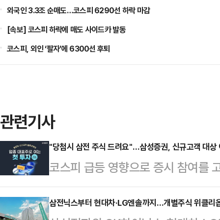
외국인 3.3조 순매도…코스피 6290선 하락 마감
[속보] 코스피 하락에 매도 사이드카 발동
코스피, 외인 ‘팔자’에 6300선 후퇴
관련기사
"당첨시 삼전 주식 드려요"…삼성증권, 신규고객 대상
코스피 급등 영향으로 증시 참여를 
증권이 신규 고객 대상 이벤트를 진
으로 주식 또는 투자지원금 2만원을 
삼전닉스부터 현대차·LG엔솔까지…개별주식 위클리