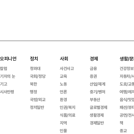
오피니언
정치
사회
경제
생활/문
칼럼
청와대
사건사고
금융
건강정보
기자의 눈
국회/정당
교육
증권
자동차/
기고
북한
노동
산업/재계
도로/교
시사만평
행정
언론
중기/벤처
여행/레
국방/외교
환경
부동산
음식/맛
정치일반
인권/복지
글로벌경제
패션/뷰
식품/의료
생활경제
공연/전
지역
경제일반
책
인물
종교