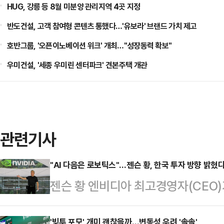
HUG, 강릉 등 8월 미분양 관리지역 4곳 지정
반도건설, 고객 참여형 콘텐츠 통했다…'유보라' 브랜드 가치 제고
호반그룹, '오픈이노베이션 위크' 개최…"성장동력 확보"
우미건설, '세종 우미린 센터파크' 견본주택 개관
관련기사
"AI 다음은 로보틱스"…젠슨 황, 한국 투자 방향 밝혔
젠슨 황 엔비디아 최고경영자(CEO)
를 공개적으로 밝히며 국내 기업들과의
'빚투 포모' 개미 괜찮을까…변동성 우려 '솔솔'