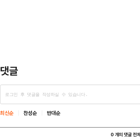
는 전날인 1일 자신의 사회관계망서비
다.2023년도 실적 평가는 2024년 
상과 당시 상황을 설명하는 그림을 
2025년 6월 20일에 각각 확정됐
"한적한 시간대에 투표소를 찾았기에 
영…
줄이 있을 수가 없었다"며 "저에게 '
에, 그것도 비상구로 들어와 서 계셨
황을 설명했다…
댓글
최신순
찬성순
반대순
0 개의 댓글 전