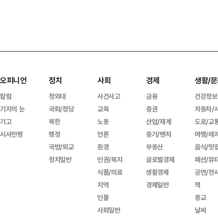
오피니언
정치
사회
경제
생활/문
칼럼
청와대
사건사고
금융
건강정보
기자의 눈
국회/정당
교육
증권
자동차/
기고
북한
노동
산업/재계
도로/교
시사만평
행정
언론
중기/벤처
여행/레
국방/외교
환경
부동산
음식/맛
정치일반
인권/복지
글로벌경제
패션/뷰
식품/의료
생활경제
공연/전
지역
경제일반
책
인물
종교
사회일반
날씨