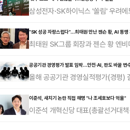
반도체를 넘어 로봇·자율주행·스마트팩
삼성전자·SK하이닉스 '쏠림' 우려
세대 성장축으로 떠오르는 가운데 엔
'뒤처지면 안 된다'는 개미들의 '포모(FOM
간 협력도 한층 확대될 것이란 전망이
뚜렷해지고 있다.빚을 내 투자하는 '
"SK 성공 자랑스럽다"…최태원 만난 젠슨 황, AI 동맹
이베이에서 열린 '코리아 파트너 나이
최태원 SK그룹 회장과 젠슨 황 엔비
일각에선 주식 비중확대를 자제할 필
문에 "우리는 항상 한국 투자를 검토
인공지능(AI) 메모리 협력 강화 의지
국거래소에 따르면, 전날 코스피 지수는
중요하다…
성장의 핵심 축인 고대역폭메모리(HB
공공기관 경영평가 발표 임박…안전·AI, 판도 바꿀 변수
오른 8788.38에 장을 마쳤다.외
올해 공공기관 경영실적평가(경평) 결
프라 시대의 장기 파트너십을 강조
개인 투자자 매수세에 힘입어 상승 
재난관리 배점 강화와 인공지능(AI)
스(SNS)를 통해 최 회장과 황 C
이목이 쏠린다.재정경제부는 이달 중
이준석, 새치기 논란 직접 해명 "나 조세호보다 억울"
에서 회동한 사진을 공개했다. 사진
이준석 개혁신당 대표(총괄선거대책위
공공기관 경평 결과를 확정할 예정이다
을 비롯한 주요 경영진이 함께했다.
투표 과정에서 불거진 '새치기 논란'
관 57개 등 총 88개 기관이다. 결
달러를 달성한…