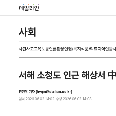
사회
사건사고
교육
노동
언론
환경
인권/복지
식품/의료
지역
인물
서해 소청도 인근 해상서 
진현우 기자 (hwjin@dailian.co.kr)
입력 2026.06.02 14:02 수정 2026.06.02 14:03