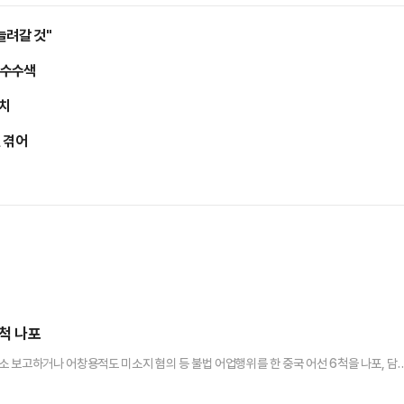
늘려갈 것"
압수수색
송치
 겪어
6척 나포
 보고하거나 어창용적도 미소지 혐의 등 불법 어업행위를 한 중국 어선 6척을 나포, 담
올해 조업 종료를 앞두고 EEZ에서 발생하는 외국 어선의 불법 조업에 대해 지난 2일부
“지난 11월 한 달간 서해 특정해역 등에서 활동하던 무허가 어선들이 12월에 주된 조업