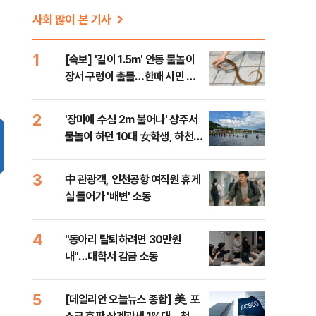
사회 많이 본 기사
1
[속보] '길이 1.5m' 안동 물놀이
장서 구렁이 출몰…한때 시민 대
피 소동
2
'장마에 수심 2m 불어나' 상주서
물놀이 하던 10대 女학생, 하천에
빠져 숨져
3
中 관광객, 인천공항 여직원 휴게
실 들어가 '배변' 소동
4
"동아리 탈퇴하려면 30만원
내"…대학서 감금 소동
5
[데일리안 오늘뉴스 종합] 美, 포