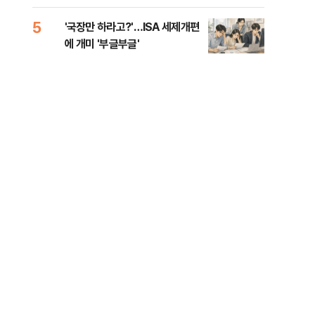
람, 의원 최초 논산훈련소 2박3일
'입소'
5
10
'국장만 하라고?'…ISA 세제개편
[단
에 개미 '부글부글'
1%