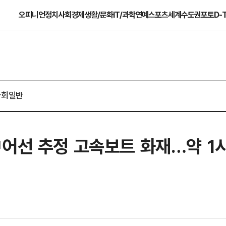
오피니언
정치
사회
경제
생활/문화
IT/과학
연예
스포츠
세계
수도권
포토
D-
사회일반
中어선 추정 고속보트 화재…약 1