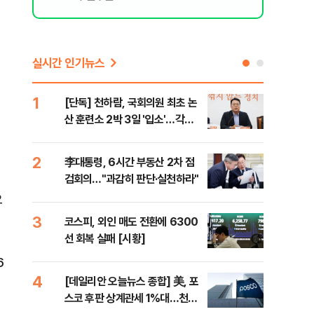
실시간 인기뉴스
1
6
[단독] 천하람, 국회의원 최초 논
[내
산 훈련소 2박 3일 '입소'…각개
나기
전투·야간행군 한다
2
7
李대통령, 6시간 부동산 2차 점
이란
검회의…"과감히 판단·실천하라"
호르
오
3
8
코스피, 외인 매도 전환에 6300
"동
선 회복 실패 [시황]
내"
6
4
9
[데일리안 오늘뉴스 종합] 美, 포
[인
스코 후판 상계관세 1%대…천하
인사