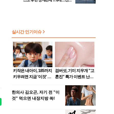
스코 후판 상계관세 1%대…천하
람, 의원 최초 논산훈련소 2박3일
'입소'