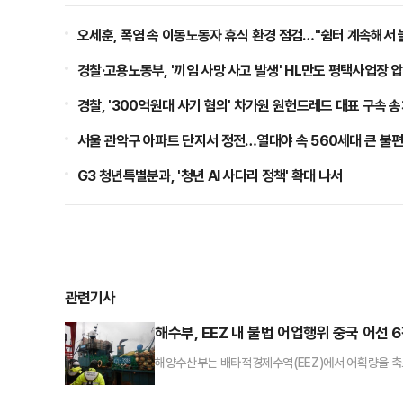
오세훈, 폭염 속 이동노동자 휴식 환경 점검…"쉼터 계속해서 
경찰·고용노동부, '끼임 사망 사고 발생' HL만도 평택사업장 
경찰, '300억원대 사기 혐의' 차가원 원헌드레드 대표 구속 
서울 관악구 아파트 단지서 정전…열대야 속 560세대 큰 불편
G3 청년특별분과, '청년 AI 사다리 정책' 확대 나서
관련기사
해수부, EEZ 내 불법 어업행위 중국 어선 
해양수산부는 배타적경제수역(EEZ)에서 어획량을 축소
금 2억4000만원을 징수했다고 9일 밝혔다.해수부는 
7일까지 해양경찰청과 합동 단속을 진행했다.해수부는 