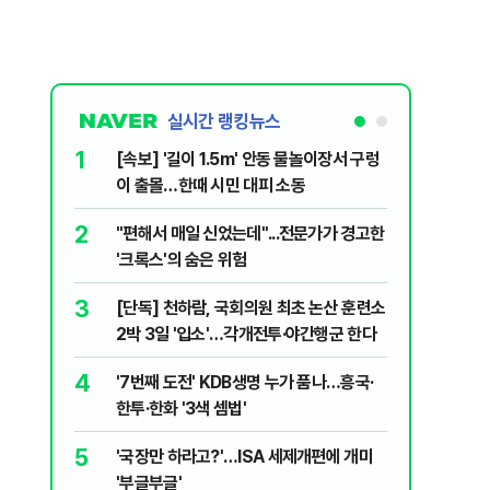
실시간 랭킹뉴스
1
6
[속보] '길이 1.5m' 안동 물놀이장서 구렁
박지원이 
이 출몰…한때 시민 대피 소동
함께한 김
2
7
"편해서 매일 신었는데"...전문가가 경고한
송영길·김
'크록스'의 숨은 위험
법사위원들
3
8
[단독] 천하람, 국회의원 최초 논산 훈련소
李대통령,
2박 3일 '입소'…각개전투·야간행군 한다
의…"과감
4
9
'7번째 도전' KDB생명 누가 품나…흥국·
정청래 "
한투·한화 '3색 셈법'
민석 "자
5
10
'국장만 하라고?'…ISA 세제개편에 개미
韓·대만,
'부글부글'
추월