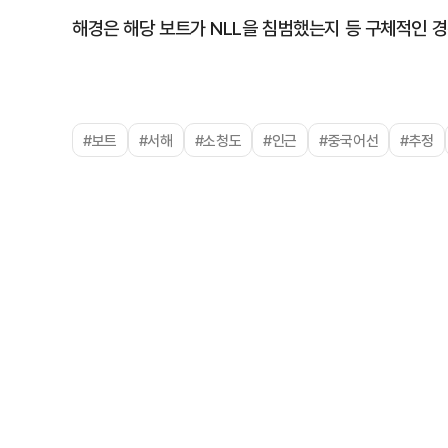
해경은 해당 보트가 NLL을 침범했는지 등 구체적인 
#보트
#서해
#소청도
#인근
#중국어선
#추정