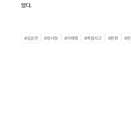
았다.
#김승연
#방사청
#이재명
#폭발사고
#한화
#