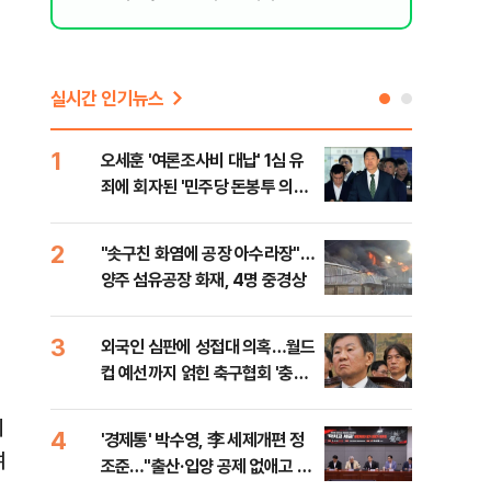
실시간 인기뉴스
1
6
오세훈 '여론조사비 대납' 1심 유
'尹
죄에 회자된 '민주당 돈봉투 의
구속
혹'…왜?
2
7
"솟구친 화염에 공장 아수라장"…
개정
양주 섬유공장 화재, 4명 중경상
무부
회
3
8
외국인 심판에 성접대 의혹…월드
[데
컵 예선까지 얽힌 축구협회 '충격
회 
민낯’
대통
에
나,
4
9
'경제통' 박수영, 李 세제개편 정
"캐
이닉
여
조준…"출산·입양 공제 없애고 세
성 
점화