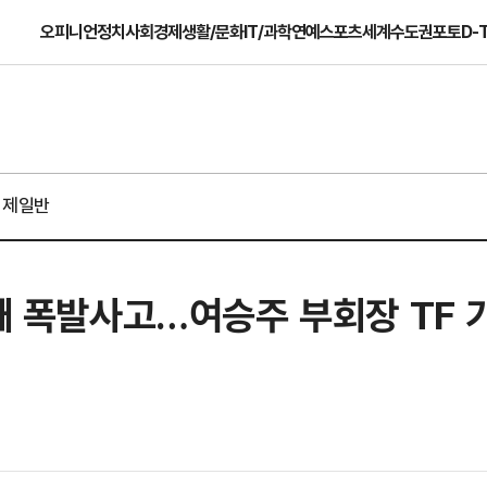
오피니언
정치
사회
경제
생활/문화
IT/과학
연예
스포츠
세계
수도권
포토
D-
경제일반
번째 폭발사고…여승주 부회장 TF 