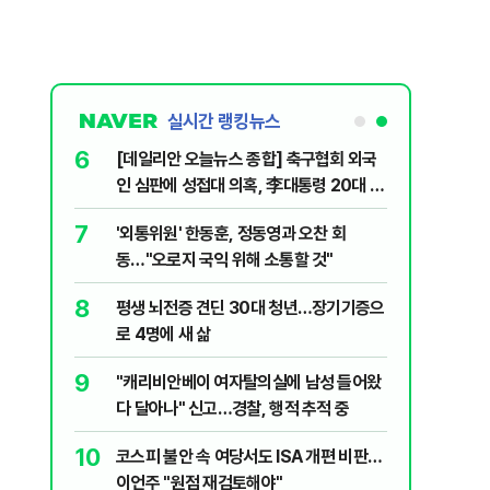
실시간 랭킹뉴스
6
월드컵 예선
[데일리안 오늘뉴스 종합] 축구협회 외국
인 심판에 성접대 의혹, 李대통령 20대 지
지율 하락 의식했나, 삼전닉스 올인은 금
7
 의식했
'외통위원' 한동훈, 정동영과 오찬 회
물, SK하이닉스 프리마켓 시초가 논란 재
낮춰야"
동…"오로지 국익 위해 소통할 것"
점화, 김민석 "과반 승리 가능성 99%" 등
8
 유죄에 회자
평생 뇌전증 견딘 30대 청년…장기기증으
로 4명에 새 삶
9
데 비난받은
"캐리비안베이 여자탈의실에 남성 들어왔
다 달아나" 신고…경찰, 행적 추적 중
10
"…양주 섬
코스피 불안 속 여당서도 ISA 개편 비판…
이언주 "원점 재검토해야"