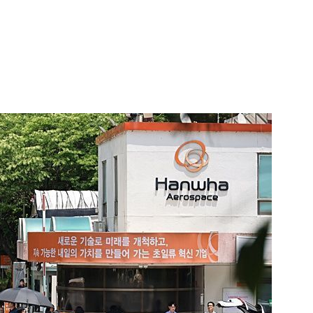
1
외국인 심판에 성접대 의혹…
까지 얽힌 축구협회 '충격 민낯’
2
李대통령, 20대 지지율 하락
나…"청년 보편적 지원 문턱 
3
오세훈 '여론조사비 대납' 1심
된 '민주당 돈봉투 의혹'…왜?
4
지진에 3000만원 기부했는
日 여성...무슨 일?
5
"솟구친 화염에 공장 아수라장
유공장 화재, 4명 중경상