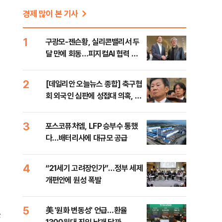
경제 많이 본 기사
1
구광모-젠슨황, 실리콘밸리서 두
달 만에 회동…피지컬AI 협력 논
의
2
[데일리안 오늘뉴스 종합] 축구협
회 외국인 심판에 성접대 의혹, 李
대통령 20대 지지율 하락 의식했
나, 삼전닉스 올인은 금물, SK하
3
포스코퓨처엠, LFP 승부수 통했
이닉스 프리마켓 시초가 논란 재
다…배터리사에 대규모 공급
점화, 김민석 "과반 승리 가능성
99%" 등
4
“21세기 고려장인가”…정부 세제
개편안에 원성 폭발
5
美 '원화 변동성' 언급…환율
않