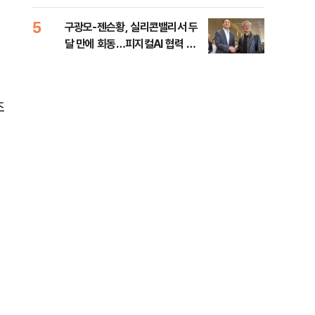
금폭탄"
행적
99
5
10
구광모-젠슨황, 실리콘밸리서 두
주한
달 만에 회동…피지컬AI 협력 논
린 
의
화
조
전