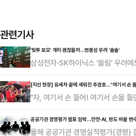
관련기사
'빚투 포모' 개미 괜찮을까…변동성 우려 '솔솔'
삼성전자·SK하이닉스 '쏠림' 우려
'뒤처지면 안 된다'는 개미들의 '포모(FOM
뚜렷해지고 있다.빚을 내 투자하는 '
[지선 현장] 유세차 끝에 세워진 추경호…"여기서 손 
"자, 여기서 손 들어! 여기서 손을 
일각에선 주식 비중확대를 자제할 필
30분 해가 질 무렵 대구 달서구 죽
국거래소에 따르면, 전날 코스피 지수는
국민의힘 대구시장 후보의 손목을 잡
공공기관 경영평가 발표 임박…안전·AI, 판도 바꿀 변수
오른 8788.38에 장을 마쳤다.외
올해 공공기관 경영실적평가(경평) 결
향한 유 의원의 절박함과 동료에 대한 
개인 투자자 매수세에 힘입어 상승 