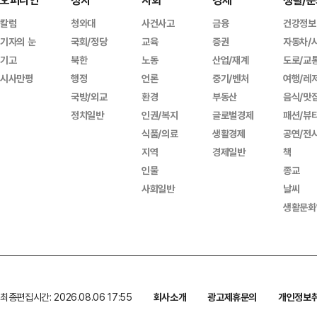
오피니언
정치
사회
경제
생활/문
칼럼
청와대
사건사고
금융
건강정보
기자의 눈
국회/정당
교육
증권
자동차/
기고
북한
노동
산업/재계
도로/교
시사만평
행정
언론
중기/벤처
여행/레
국방/외교
환경
부동산
음식/맛
정치일반
인권/복지
글로벌경제
패션/뷰
식품/의료
생활경제
공연/전
지역
경제일반
책
인물
종교
사회일반
날씨
생활문화
최종편집시간: 2026.08.06 17:55
회사소개
광고제휴문의
개인정보