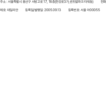
주소 : 서울특별시 용산구 서빙고로 17, 18층(한강로3가,센트럴파크 타워동)
전화 
제호: 데일리안
등록일/발행일: 2005.09.13
등록번호: 서울 아00055