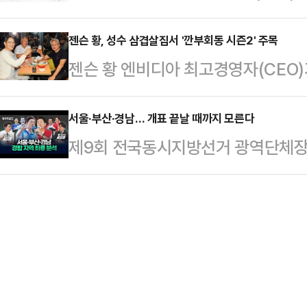
재난관리 배점 강화와 인공지능(AI)
의 적극적인 모습에, 추 후보도 이내
이목이 쏠린다.재정경제부는 이달 중
젠슨 황, 성수 삼겹살집서 '깐부회동 시즌2' 주목
다.6·3 지방선거 본투표를 이틀 앞
젠슨 황 엔비디아 최고경영자(CEO)
공공기관 경평 결과를 확정할 예정이다
퇴근길까지 대구 동서를 가로지르며
룹 회장과 구광모 LG그룹 회장, 이
관 57개 등 총 88개 기관이다. 결
의 회동이 추진되는 가운데 장소는 
서울·부산·경남… 개표 끝날 때까지 모른다
다.2023년도 실적 평가는 2024년 
제9회 전국동시지방선거 광역단체장
어지는 분위기다.1일 업계에 따르면 
2025년 6월 20일에 각각 확정됐
사람이 유일하게 손을 맞잡은 지점이 
대차그룹 회장과의 '깐부회동'에 이어
영…
한 ‘나라가TV 시즌2 : 동학주호전
모일지 업계의 관심이 쏠리고 있다.
신주호 국민의힘 전 부대변인은 이 세
례 AI 콘퍼런스 'GTC 타이베이' 일
나올 것”이라고 입을 모았다.서울 —
할…
인은 서울의 경우 직접 경험한 사전투