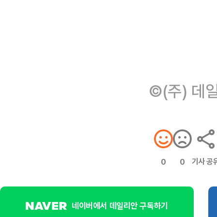
©(주) 데
기사 공
0
0
네이버에서 데일리안 구독하기