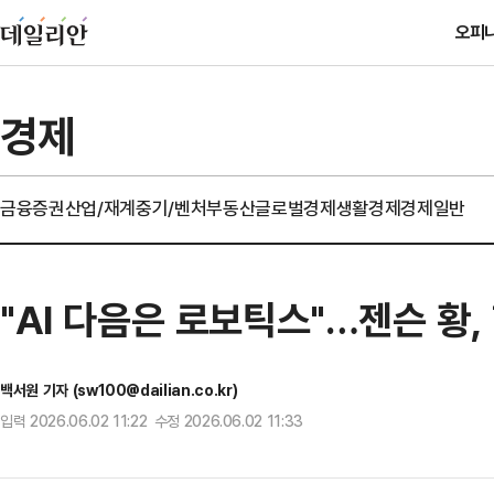
오피
경제
금융
증권
산업/재계
중기/벤처
부동산
글로벌경제
생활경제
경제일반
"AI 다음은 로보틱스"…젠슨 황,
백서원 기자 (sw100@dailian.co.kr)
입력 2026.06.02 11:22 수정 2026.06.02 11:33