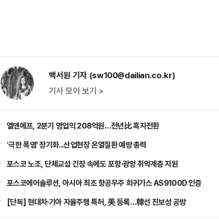
백서원 기자 (sw100@dailian.co.kr)
기사 모아 보기 >
엘앤에프, 2분기 영업익 208억원…전년比 흑자전환
'극한 폭염' 장기화...산업현장 온열질환 예방 총력
포스코 노조, 단체교섭 긴장 속에도 포항·광양 취약계층 지원
포스코에어솔루션, 아시아 최초 항공우주 희귀가스 AS9100D 인증
[단독] 현대차·기아 자율주행 특허, 美 등록…韓선 진보성 공방