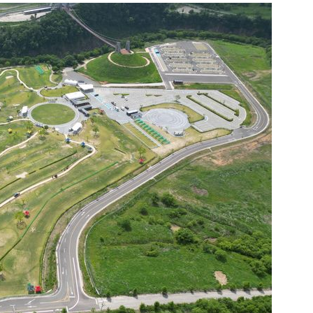
1
[속보] '길이 1.5m' 안동 물
이 출몰…한때 시민 대피 소동
2
"편해서 매일 신었는데"...전
'크록스'의 숨은 위험
3
송영길·김민석, '조희대 탄핵'
법사위원들 "즉시 대법관 제청
4
박지원이 본 호남 당심…"李대
함께한 김민석에 갈 것"
5
SK하이닉스, 주당 375원 
가 주주환원책 3분기 발표