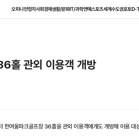
오피니언
정치
사회
경제
생활/문화
IT/과학
연예
스포츠
세계
수도권
포토
D-
36홀 관외 이용객 개방
터 한여울파크골프장 36홀을 관외 이용객에게도 개방해 이용 대