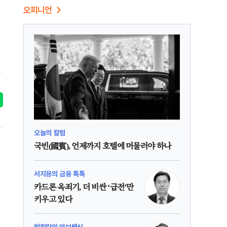
오피니언
오늘의 칼럼
국빈(國賓), 언제까지 호텔에 머물러야 하나
서지용의 금융 톡톡
카드론 옥죄기, 더 비싼 ‘급전’만
키우고 있다
박휘락의 안보백신