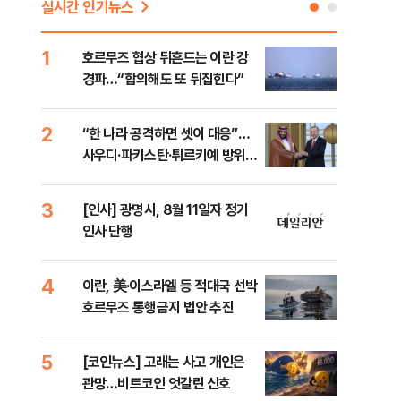
실시간 인기뉴스
1
6
호르무즈 협상 뒤흔드는 이란 강
美 
경파…“합의해도 또 뒤집힌다”
일자
2
7
“한 나라 공격하면 셋이 대응”…
"실
사우디·파키스탄·튀르키예 방위동
투협
맹 출범
분석
3
8
[인사] 광명시, 8월 11일자 정기
北 
인사 단행
미일
다”
4
9
이란, 美·이스라엘 등 적대국 선박
[데
호르무즈 통행금지 법안 추진
켜진
오른
5
10
[코인뉴스] 고래는 사고 개인은
“우
관망…비트코인 엇갈린 신호
러…