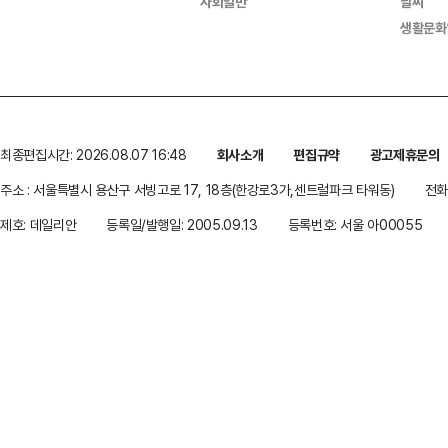
사회일반
날씨
생활문화
최종편집시간: 2026.08.07 16:48
회사소개
편집규약
광고제휴문의
주소 : 서울특별시 용산구 서빙고로 17, 18층(한강로3가,센트럴파크 타워동)
전화 
제호: 데일리안
등록일/발행일: 2005.09.13
등록번호: 서울 아00055