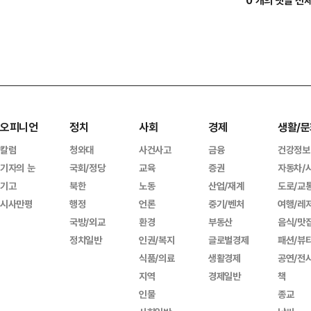
0 개의 댓글 전
오피니언
정치
사회
경제
생활/문
칼럼
청와대
사건사고
금융
건강정보
기자의 눈
국회/정당
교육
증권
자동차/
기고
북한
노동
산업/재계
도로/교
시사만평
행정
언론
중기/벤처
여행/레
국방/외교
환경
부동산
음식/맛
정치일반
인권/복지
글로벌경제
패션/뷰
식품/의료
생활경제
공연/전
지역
경제일반
책
인물
종교