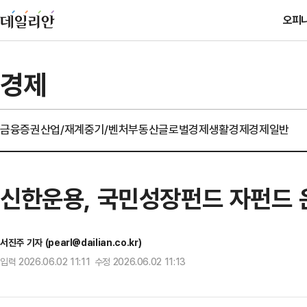
오피
경제
금융
증권
산업/재계
중기/벤처
부동산
글로벌경제
생활경제
경제일반
신한운용, 국민성장펀드 자펀드 
서진주 기자 (pearl@dailian.co.kr)
입력 2026.06.02 11:11 수정 2026.06.02 11:13