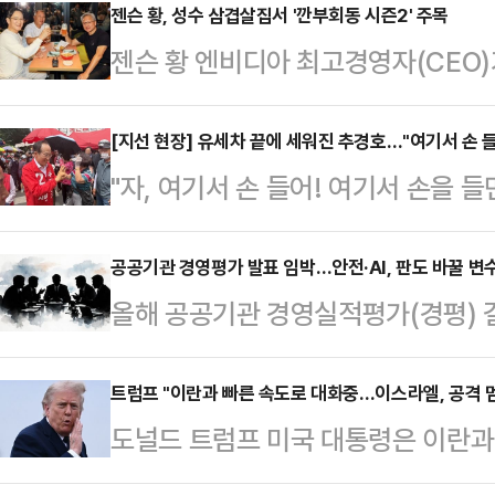
뚜렷해지고 있다.빚을 내 투자하는 '
젠슨 황, 성수 삼겹살집서 '깐부회동 시즌2' 주목
젠슨 황 엔비디아 최고경영자(CEO)
일각에선 주식 비중확대를 자제할 필
룹 회장과 구광모 LG그룹 회장, 이
국거래소에 따르면, 전날 코스피 지수는
의 회동이 추진되는 가운데 장소는 
[지선 현장] 유세차 끝에 세워진 추경호…"여기서 손 
오른 8788.38에 장을 마쳤다.외
"자, 여기서 손 들어! 여기서 손을 
어지는 분위기다.1일 업계에 따르면 
개인 투자자 매수세에 힘입어 상승 
30분 해가 질 무렵 대구 달서구 죽
대차그룹 회장과의 '깐부회동'에 이어
국민의힘 대구시장 후보의 손목을 잡
공공기관 경영평가 발표 임박…안전·AI, 판도 바꿀 변수
모일지 업계의 관심이 쏠리고 있다.
올해 공공기관 경영실적평가(경평) 결
향한 유 의원의 절박함과 동료에 대한 
례 AI 콘퍼런스 'GTC 타이베이' 일
재난관리 배점 강화와 인공지능(AI)
의 적극적인 모습에, 추 후보도 이내
할…
이목이 쏠린다.재정경제부는 이달 중
트럼프 "이란과 빠른 속도로 대화중…이스라엘, 공격 멈
다.6·3 지방선거 본투표를 이틀 앞
도널드 트럼프 미국 대통령은 이란과
공공기관 경평 결과를 확정할 예정이다
퇴근길까지 대구 동서를 가로지르며
스라엘이 곧 헤즈볼라(레바논 친이란
관 57개 등 총 88개 기관이다. 결