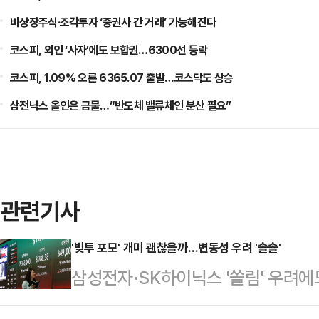
비상장주식·조각투자 ‘증권사 간 거래’ 가능해진다
코스피, 외인 ‘사자’에도 보합권…6300선 등락
코스피, 1.09% 오른 6365.07 출발…코스닥도 상승
삼전닉스 올인은 금물…“반도체 밸류체인 분산 필요”
관련기사
'빚투 포모' 개미 괜찮을까…변동성 우려 '솔솔'
삼성전자·SK하이닉스 '쏠림' 우려
'뒤처지면 안 된다'는 개미들의 '포모(FOM