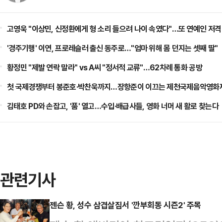
고영욱 "이상민, 신정환에게 형 소리 들으려 나이 속였다"…또 연예인 저격
'경주기행' 이연, 프로레슬러 출신 동주로…"엄마 위해 몸 던지는 셋째 딸"
황정민 "제발 연락 말라" vs A씨 "정서적 교류"…62차례 통화 공방
첫 국제경쟁부터 봉준호·박찬욱까지…장항준이 이끄는 제천국제음악영화제
김태호 PD와 손잡고, '품' 열고…수입·배급사들, 영화 너머 새 활로 찾는다
관련기사
젠슨 황, 성수 삼겹살집서 '깐부회동 시즌2' 주목