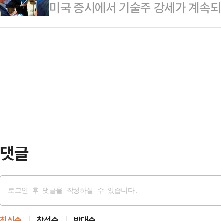
미국 증시에서 기술주 강세가 계속되
일각에선 주식 비중확대를 자제할 필
퇴근길까지 대구 동서를 가로지르며
다.미 CNN 방송에 따르면 뉴욕증
국거래소에 따르면, 전날 코스피 지수는
다우존스지수는 1일(현지시간) 전 거래
오른 8788.38에 장을 마쳤다.외
5만 1079.37에 마감했다. 대형주 
개인 투자자 매수세에 힘입어 상승 
(0.26%) 상승한 7600.03를 
114.19포인트(0.42%) 오른 2만
가 새로운 개인 컴퓨터용 메모리 칩
댓글
최신순
찬성순
반대순