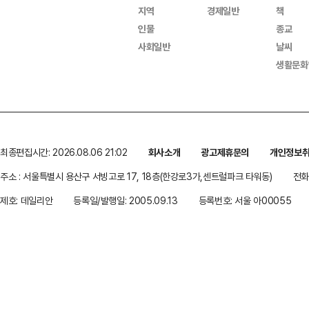
지역
경제일반
책
인물
종교
사회일반
날씨
생활문화
최종편집시간: 2026.08.06 21:02
회사소개
광고제휴문의
개인정보
주소 : 서울특별시 용산구 서빙고로 17, 18층(한강로3가,센트럴파크 타워동)
전화 
제호: 데일리안
등록일/발행일: 2005.09.13
등록번호: 서울 아00055