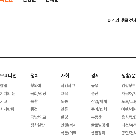
0 개의 댓글 전
오피니언
정치
사회
경제
생활/문
칼럼
청와대
사건사고
금융
건강정보
기자의 눈
국회/정당
교육
증권
자동차/
기고
북한
노동
산업/재계
도로/교
시사만평
행정
언론
중기/벤처
여행/레
국방/외교
환경
부동산
음식/맛
정치일반
인권/복지
글로벌경제
패션/뷰
식품/의료
생활경제
공연/전