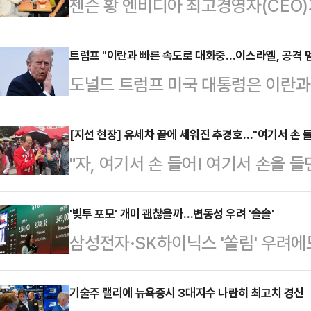
젠슨 황 엔비디아 최고경영자(CEO)
룹 회장과 구광모 LG그룹 회장, 이
의 회동이 추진되는 가운데 장소는 
트럼프 "이란과 빠른 속도로 대화중…이스라엘, 공격 멈
도널드 트럼프 미국 대통령은 이란과
어지는 분위기다.1일 업계에 따르면 
스라엘이 곧 헤즈볼라(레바논 친이란
대차그룹 회장과의 '깐부회동'에 이어
고 밝혔다.트럼프 대통령은 1일(현
[지선 현장] 유세차 끝에 세워진 추경호…"여기서 손 
모일지 업계의 관심이 쏠리고 있다.
"자, 여기서 손 들어! 여기서 손을 
통해 “이란과 대화는 빠른 속도로 이
례 AI 콘퍼런스 'GTC 타이베이' 일
30분 해가 질 무렵 대구 달서구 죽
되지 않도록 이스라엘과 헤즈볼라의 
할…
국민의힘 대구시장 후보의 손목을 잡
'빚투 포모' 개미 괜찮을까…변동성 우려 '솔솔'
앞서 이란은 이스라엘의 헤즈볼라 공
삼성전자·SK하이닉스 '쏠림' 우려
향한 유 의원의 절박함과 동료에 대한 
국과의 대화를 중단한다. 이스라엘의
'뒤처지면 안 된다'는 개미들의 '포모(FOM
의 적극적인 모습에, 추 후보도 이내
수도 있다”고 경고했다.이…
뚜렷해지고 있다.빚을 내 투자하는 '
기술주 랠리에 뉴욕증시 3대지수 나란히 최고치 경신
다.6·3 지방선거 본투표를 이틀 앞