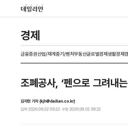
경제
금융
증권
산업/재계
중기/벤처
부동산
글로벌경제
생활경제
조폐공사, ‘펜으로 그려내는
김지현 기자 (kjh@dailian.co.kr)
입력 2026.06.02 09:22 수정 2026.06.02 09:22