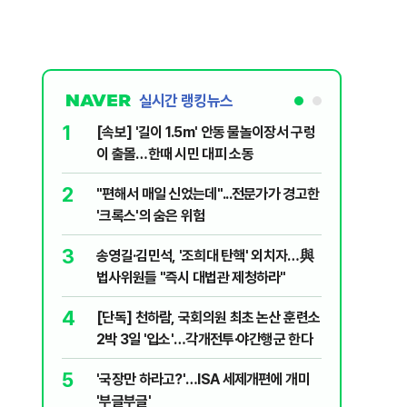
실시간 랭킹뉴스
1
6
[속보] '길이 1.5m' 안동 물놀이장서 구렁
'7번째 
이 출몰…한때 시민 대피 소동
한투·한화 
2
7
"편해서 매일 신었는데"...전문가가 경고한
李대통령,
'크록스'의 숨은 위험
의…"과감
3
8
송영길·김민석, '조희대 탄핵' 외치자…與
박지원이 
법사위원들 "즉시 대법관 제청하라"
함께한 김
4
9
[단독] 천하람, 국회의원 최초 논산 훈련소
정청래 "
2박 3일 '입소'…각개전투·야간행군 한다
민석 "자
5
10
'국장만 하라고?'…ISA 세제개편에 개미
[데일리 
'부글부글'
민...홈