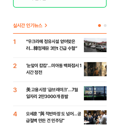
실시간 인기뉴스
1
6
“우크라에 정유시설 얻어맞은
코스
러…韓정제유 3만t 긴급 수혈”
선 
2
7
'눈앞이 캄캄'…미아동 백화점서 1
[단
시간 정전
산 
전투
3
8
美 고용시장 '급브레이크'…7월
'국
일자리 2만3000개 증발
에 
4
9
오세훈 "與 적반하장 도 넘어…공
[내
급절벽 만든 건 민주당"
나기