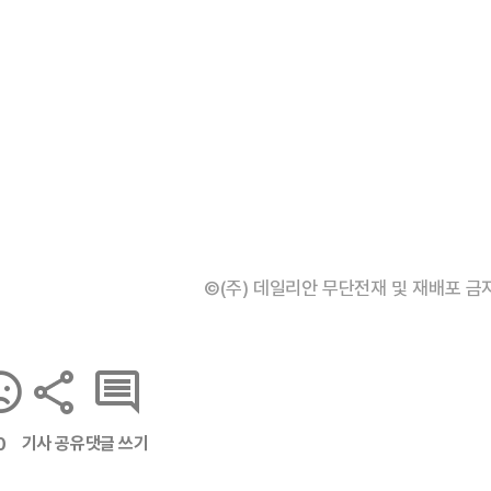
©(주) 데일리안 무단전재 및 재배포 금
기사 공유
댓글 쓰기
0