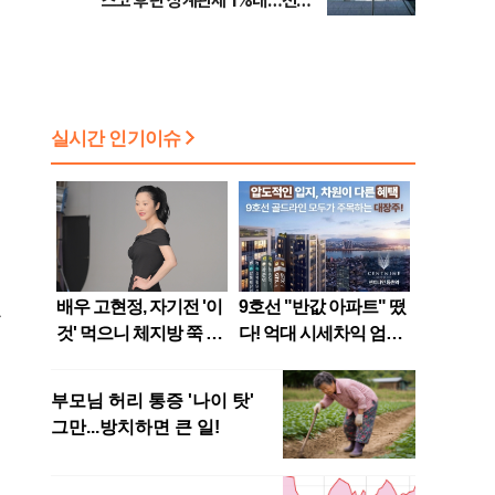
스코 후판 상계관세 1%대…천하
람, 의원 최초 논산훈련소 2박3일
'입소'
가