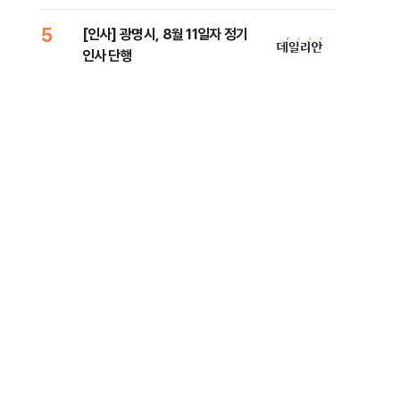
5
10
[인사] 광명시, 8월 11일자 정기
'7
인사 단행
나…