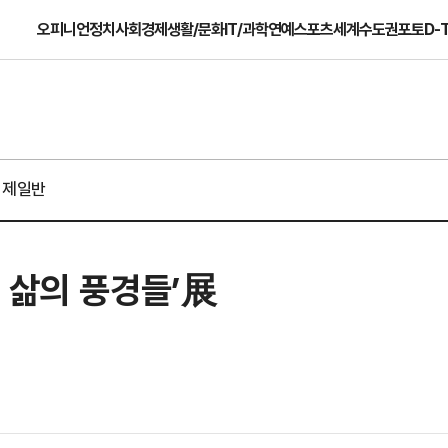
오피니언
정치
사회
경제
생활/문화
IT/과학
연예
스포츠
세계
수도권
포토
D-
경제일반
 삶의 풍경들’展