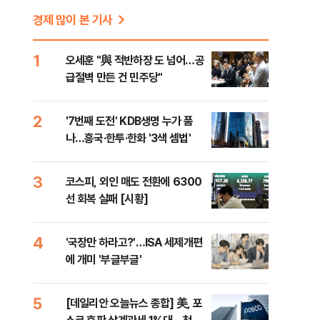
경제 많이 본 기사
1
오세훈 "與 적반하장 도 넘어…공
급절벽 만든 건 민주당"
2
'7번째 도전' KDB생명 누가 품
나…흥국·한투·한화 '3색 셈법'
3
코스피, 외인 매도 전환에 6300
선 회복 실패 [시황]
4
'국장만 하라고?'…ISA 세제개편
에 개미 '부글부글'
5
[데일리안 오늘뉴스 종합] 美, 포