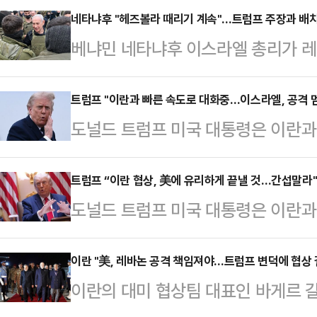
네타냐후 "헤즈볼라 때리기 계속"…트럼프 주장과 배
베냐민 네타냐후 이스라엘 총리가 
밝혔다.로이터통신에 따르면 네타냐후
미국 대통령과의 통화 후 공개한 성
트럼프 "이란과 빠른 속도로 대화중…이스라엘, 공격 멈
도널드 트럼프 미국 대통령은 이란과
스라엘군은 레바논 남부에서 계획대로
스라엘이 곧 헤즈볼라(레바논 친이란
시와 시민에 대한 공격을 멈추지 않
고 밝혔다.트럼프 대통령은 1일(현
트럼프 “이란 협상, 美에 유리하게 끝낼 것…간섭말라
계속 공격할 것”이라고 전했다.앞서 
도널드 트럼프 미국 대통령은 이란과
통해 “이란과 대화는 빠른 속도로 이
루스소셜을 통해 이란과 휴전 협상을
될 것이라고 밝혔다.로이터통신에 따
되지 않도록 이스라엘과 헤즈볼라의 
헤즈볼라(레바논 친이란 무장정…
벽 소셜미디어(SNS) 트루스소셜을
이란 "美, 레바논 공격 책임져야…트럼프 변덕에 협상 
앞서 이란은 이스라엘의 헤즈볼라 공
이란의 대미 협상팀 대표인 바게르 
있다. 반드시 미국에 이로운 합의가 
국과의 대화를 중단한다. 이스라엘의