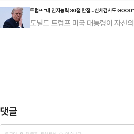
봉쇄와 레바논 공격에 책임을 져야한
기다리고 있어라. 항상 그랬듯이 우리
수도 있다”고 경고했다.이…
프 의장은 1일(현지시간) 소셜미디어(
트럼프 "내 인지능력 30점 만점...신체검사도 GOOD
다.그러면서 그는 의회가 협상에 지
도널드 트럼프 미국 대통령이 자신의
봉쇄와 학살을 일삼는 이스라엘 정
고 비판했다. 그는 “의회의 정치꾼들
령은 지난달 31일(현지시간) 자신의
있지 않다는 명백한 증거”라며 “모든
간섭하고 있다”고 …
리드 군사 의료센터에서 진행한 신체
시 치러야 한다”고 밝혔다.미국은 2
고난도 인지 능력검사에서도 "30점 
호르무즈 해협을 봉쇄하자 이에 대한
"민주당원들이 놀랐을 것"이라며 "
하고 있다.…
람은 고난도의 인지력 테스트를 받아
지난달 26일 메릴랜드주에 있는 월
검진과 종합 건강검진을 받…
댓글