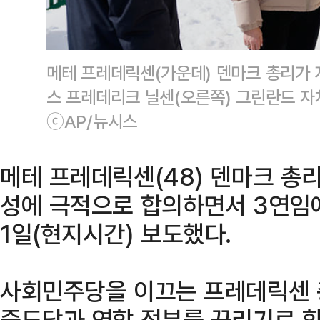
메테 프레데릭센(가운데) 덴마크 총리가 
스 프레데리크 닐센(오른쪽) 그린란드 자
ⓒAP/뉴시스
메테 프레데릭센(48) 덴마크 총리
성에 극적으로 합의하면서 3연임
1일(현지시간) 보도했다.
사회민주당을 이끄는 프레데릭센 
중도당과 연합 정부를 꾸리기로 합