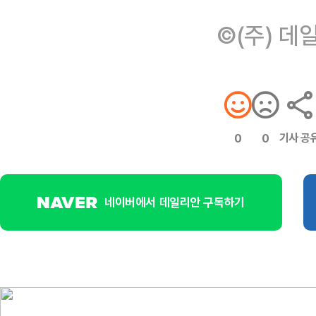
©(주) 데
기사 공
0
0
네이버에서 데일리안 구독하기