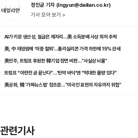
정인균 기자 (Ingyun@dailian.co.kr)
기사 모아 보기 >
AI가 키운 생산성, 월급은 제자리…美 소득분배 사상 최저 추락
美, 中 태양광에 ‘이중 철퇴’…폴리실리콘 가격 하한에 15% 관세
美민주, 트럼프 후원한 韓기업 정면 비판…"사실상 뇌물"
트럼프 “이란전 곧 끝난다”…‘탄약 바닥’엔 “막대한 물량 있다”
美공화, 韓 '가짜뉴스법' 정조준…"미국인 표현의 자유까지 위협"
관련기사