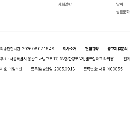
사회일반
날씨
생활문화
최종편집시간: 2026.08.07 16:48
회사소개
편집규약
광고제휴문의
주소 : 서울특별시 용산구 서빙고로 17, 18층(한강로3가,센트럴파크 타워동)
전화 
제호: 데일리안
등록일/발행일: 2005.09.13
등록번호: 서울 아00055