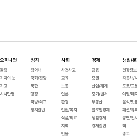
오피니언
정치
사회
경제
생활/문
칼럼
청와대
사건사고
금융
건강정보
기자의 눈
국회/정당
교육
증권
자동차/
기고
북한
노동
산업/재계
도로/교
시사만평
행정
언론
중기/벤처
여행/레
국방/외교
환경
부동산
음식/맛
정치일반
인권/복지
글로벌경제
패션/뷰
식품/의료
생활경제
공연/전
지역
경제일반
책
인물
종교