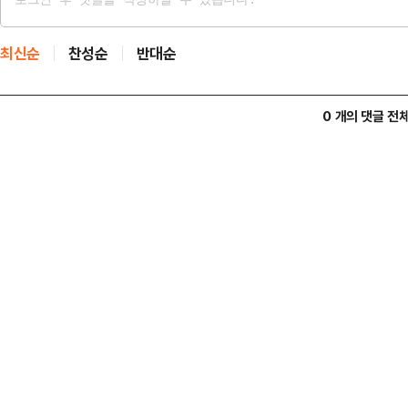
최신순
찬성순
반대순
0 개의 댓글 전