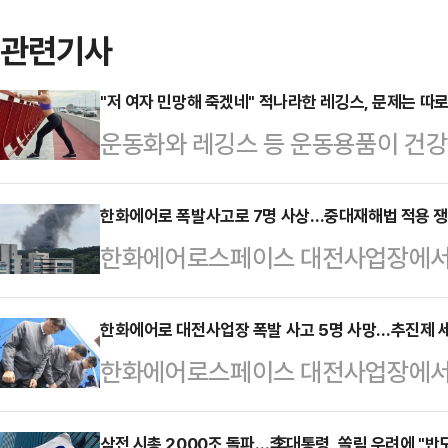
관련기사
"저 여자 민망해 죽겠네" 적나라한 레깅스, 문제는 따
운동화와 레깅스 등 운동용품이 건강
다.16일 관련업계에 따르면 영국 스
전문가인 니콜 딘은 최근 데일리메일
한화에어로 폭발사고로 7명 사상…중대재해법 적용 쟁
한화에어로스페이스 대전사업장에서 폭
만 운동할 때 착용하는 옷과 신발이 
년과 2019년에 이어 또다시 같은 
어 "운동용품을 만들 때 흔히 사용되
에어로스페이스의 안전관리 체계가 도
한화에어로 대전사업장 폭발 사고 5명 사망…추진제 세
소재의 옷을 세탁하고 입을 때마다 
한화에어로스페이스 대전사업장에서 
따르면 이날 오전 10시 59분께 
말했다.입자가 매우 작은 미세플라스
척 공정 중 발생한 것으로 파악됐다.
전사업장에서 폭발 사고가 발생했다.
통해 여러 장기에 …
삼전 시총 2000조 돌파…李대통령, 쏠림 우려에 "반