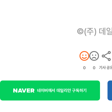
©(주) 데
기사 공
0
0
네이버에서 데일리안 구독하기