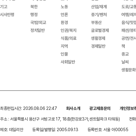
기고
북한
노동
산업/재계
도로/교
시사만평
행정
언론
중기/벤처
여행/레
국방/외교
환경
부동산
음식/맛
정치일반
인권/복지
글로벌경제
패션/뷰
식품/의료
생활경제
공연/전
지역
경제일반
책
인물
종교
사회일반
날씨
생활문화
최종편집시간: 2026.08.06 22:47
회사소개
광고제휴문의
개인정보
주소 : 서울특별시 용산구 서빙고로 17, 18층(한강로3가,센트럴파크 타워동)
전화 
제호: 데일리안
등록일/발행일: 2005.09.13
등록번호: 서울 아00055