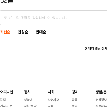
최신순
찬성순
반대순
0 개의 댓글 전
오피니언
정치
사회
경제
생활/문
칼럼
청와대
사건사고
금융
건강정보
기자의 눈
국회/정당
교육
증권
자동차/