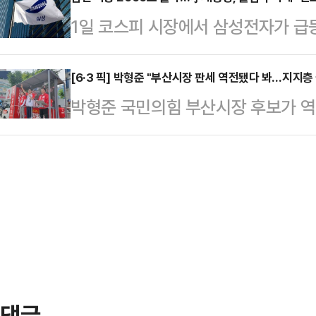
다.1일 업계와 소방당국 등에 따르면
중상, 1명이 경상을 입은 것으로 파
1일 코스피 시장에서 삼성전자가 급
삼동 한화에어로스페이스 대전사업장
고 장비 44대와 소방대원 100여 명
2000조원을 넘어선 것으로 파악됐다
신고를 접수한 소방당국은 대응 1단
방당국은 화재 진압…
함 시총 2000조원 돌파에 이어, 단
[6·3 픽] 박형준 "부산시장 판세 역전됐다 봐…지지층
100여명을 투입해 진화에 나섰다.
박형준 국민의힘 부산시장 후보가 역
탑'까지 쌓게 됐다.한국거래소에 따르
업장 소속 직원 5명이 숨진 것으로 
이 가장 높게 나온 것과 관련해 예상
거래일 대비 10.09% 오른 34만9
원으로 이송됐다. 사망자 중에…
결과에 대해선 "제 개인적으로는 지
3512억원으로 집계됐다.반도체 수
지지층을 투표장으로 모시고 나오면 
황에서 일각에선 우려 섞인 목소리도
다"고 말했다.박형준 후보는 1일 
거인의…
기자들과 만나 사전투표율과 관련한 
예상했던 것보다는 사전 투표율이 오히
표율 비교를 지난(202…
댓글