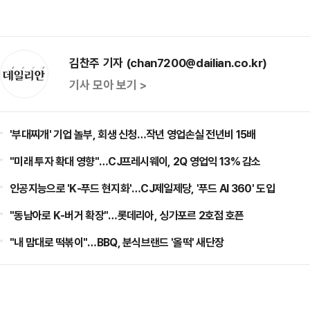
김찬주 기자 (chan7200@dailian.co.kr)
기사 모아 보기 >
'부대찌개' 기업 놀부, 회생 신청…작년 영업손실 전년비 15배
"미래 투자 확대 영향"…CJ프레시웨이, 2Q 영업익 13% 감소
인공지능으로 'K-푸드 현지화'…CJ제일제당, '푸드 AI 360' 도입
"동남아로 K-버거 확장"…롯데리아, 싱가포르 2호점 호픈
"내 맘대로 떡볶이"…BBQ, 분식브랜드 '올떡' 새단장