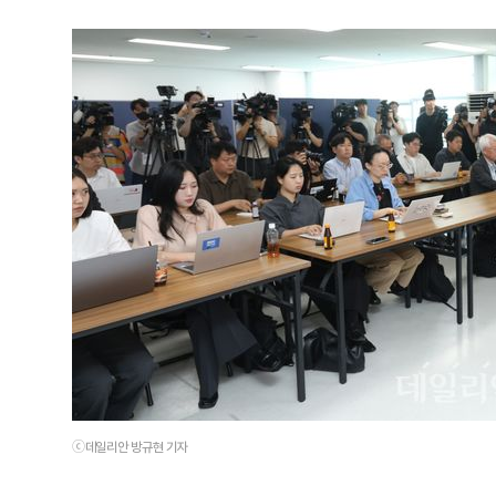
ⓒ데일리안 방규현 기자