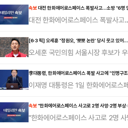
전문가인 니콜 딘은 최근 데일리메일
속보
대전 한화에어로스페이스 폭발사고…소방 "6명 
대전 한화에어로스페이스 폭발사고…소
만 운동할 때 착용하는 옷과 신발이 
어 "운동용품을 만들 때 흔히 사용되
[6·3 픽] 오세훈 "정원오, '뽀뽀 논란' 당시 웃고 
소재의 옷을 세탁하고 입을 때마다 
오세훈 국민의힘 서울시장 후보가 
말했다.입자가 매우 작은 미세플라스
이른바 '아기 뽀뽀 강요' 논란에 대해
통해 여러 장기에 …
보는 그냥 웃고 있었다"고 지적했다.
李대통령, 한화에어로스페이스 폭발 사고에 "인명구조
이재명 대통령은 1일 한화에어로스
기자들과 만나 "문제의식이 있었다면
관련해 "인명 구조와 사고 수습에 
황이었음에도 불구하고 전혀 제재하지
했다.이 대통령은 이날 사고 상황을
속보
"한화에어로스페이스 사고로 2명 사망·2명 부상·
기간이 굉장히 짧은 것 같지만 후보
"한화에어로스페이스 사고로 2명 사망
와대 수석대변인이 전했다.이 대통령
간"이라면서 "이번에 불거진 '뽀뽀 강