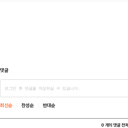
후 재발 방지 대책도 마련하라"고 주
이 드러난 것"이…
에어로스페이스 대전공장에서 폭발 사
소방 당국이 진화 작업을 벌이고 있
폭발 사고로 4명이 사망…
댓글
최신순
찬성순
반대순
0 개의 댓글 전