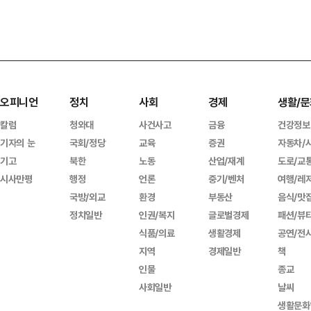
오피니언
정치
사회
경제
생활/문
칼럼
청와대
사건사고
금융
건강정보
기자의 눈
국회/정당
교육
증권
자동차/
기고
북한
노동
산업/재계
도로/교
시사만평
행정
언론
중기/벤처
여행/레
국방/외교
환경
부동산
음식/맛
정치일반
인권/복지
글로벌경제
패션/뷰
식품/의료
생활경제
공연/전
지역
경제일반
책
인물
종교
사회일반
날씨
생활문화