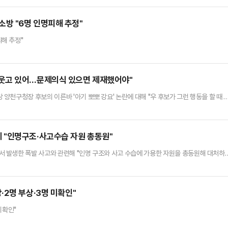
는 폴리에스터, 나일론, 엘라스타인 등의 소재의 옷을 세탁하고 입을 때마다 수천 개의 미
세플라스틱은 체내에 유입될 경우 혈관과 신경을 통해 여러 장기에 …
방 "6명 인명피해 추정"
해 추정"
 당시 웃고 있어…문제의식 있으면 제재했어야"
천구청장 후보의 이른바 '아기 뽀뽀 강요' 논란에 대해 "우 후보가 그런 행동을 할 때 
1일 성북구 월곡역 인근에서 기자들과 만나 "문제의식이 있었다면, 그 자리에서 점잖게 제
았다"며 이같이 말했다.이어 "선거 기간이 굉장히 짧은 것 같지만 후보의 모든 자질을 드
 강요 논란' 역시 평소 민주당 후보의 생각이 드러난 것"이…
 "인명구조·사고수습 자원 총동원"
 발생한 폭발 사고와 관련해 "인명 구조와 사고 수습에 가용한 자원을 총동원해 대처하
고 이같이 지시했다고 강유정 청와대 수석대변인이 전했다.이 대통령은 또 "사고 원인을 
문했다.앞서 이날 오전 10시 59분 한화에어로스페이스 대전공장에서 폭발 사고가 발생했
이고 있다.경찰과 소방 당국에 따르면 현재까지 폭발 사고로 4명이 사망…
2명 부상·3명 미확인"
미확인"