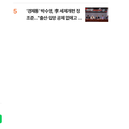
대통령 20대 지지율 하락 의식했
나, 삼전닉스 올인은 금물, SK하
5
10
'경제통' 박수영, 李 세제개편 정
"솟
이닉스 프리마켓 시초가 논란 재
조준…"출산·입양 공제 없애고 세
양주
점화, 김민석 "과반 승리 가능성
금폭탄"
99%" 등