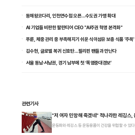
동해왕코다리, 인천연수점 오픈…수도권 가맹 확대
AI 기업들 비판한 팔란티어 CEO "AI주권 혁명 본격화"
푸룬, 체중 관리 중 부족해지기 쉬운 식이섬유 보충 식품 '주목'
김수현, 글로벌 복귀 신호탄…필리핀 팬들과 만난다
서울 동남·서남권, 경기 남부에 첫 ‘폭염중대경보’
관련기사
"저 여자 민망해 죽겠네" 적나라한 레깅스,
운동화와 레깅스 등 운동용품이 건강을 위협할 수 있다
체역학 전문가인 니콜 딘은 최근 데일리메일과의 인터뷰