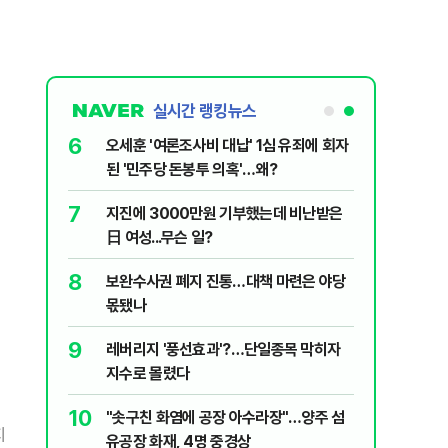
실시간 랭킹뉴스
6
플, 中창신
오세훈 '여론조사비 대납' 1심 유죄에 회자
된 '민주당 돈봉투 의혹'…왜?
7
구협회 외국
지진에 3000만원 기부했는데 비난받은
령 20대 지
日 여성...무슨 일?
 올인은 금
8
 의식했
보완수사권 폐지 진통…대책 마련은 야당
가 논란 재
낮춰야"
몫됐나
 99%" 등
9
리째 흔들리는
레버리지 '풍선효과'?…단일종목 막히자
지수로 몰렸다
10
' 막는 의사
"솟구친 화염에 공장 아수라장"…양주 섬
지
유공장 화재, 4명 중경상