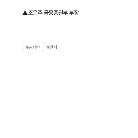
▲조은주 금융증권부 부장
#뉴시안
#인사