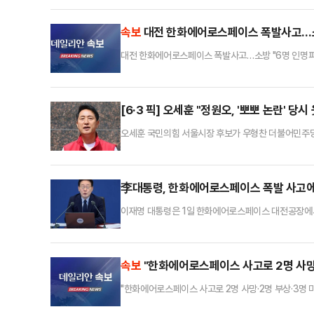
있다"고 밝혔다.이어 "운동용품을 만들 때 흔히 사용되
세플라스틱을 배출한다"고 말했다.입자가 매우 작은 미
속보
대전 한화에어로스페이스 폭발사고…소
대전 한화에어로스페이스 폭발사고…소방 "6명 인명피
[6·3 픽] 오세훈 "정원오, '뽀뽀 논란'
오세훈 국민의힘 서울시장 후보가 우형찬 더불어민주당 양
원오 후보는 그냥 웃고 있었다"고 지적했다.오 후보는 
재해야 하는 상황이었음에도 불구하고 전혀 제재하지 않
러내기에는 충분한 기간"이라면서 "이번에 불거진 '뽀뽀
李대통령, 한화에어로스페이스 폭발 사고에
이재명 대통령은 1일 한화에어로스페이스 대전공장에서
라"고 지시했다.이 대통령은 이날 사고 상황을 보고 받
저히 조사하고 추후 재발 방지 대책도 마련하라"고 주
다는 119 신고가 접수돼 소방 당국이 진화 작업을 벌
속보
"한화에어로스페이스 사고로 2명 사망·
"한화에어로스페이스 사고로 2명 사망·2명 부상·3명 