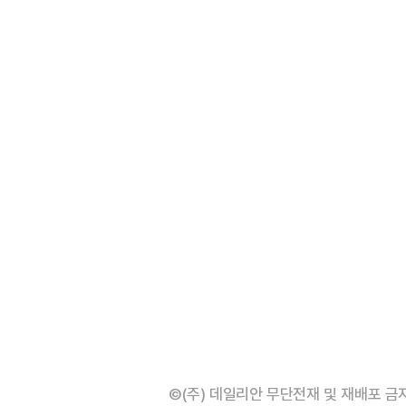
1
"삼성·SK보다 싸게 달라"…애
에 '더 비싸다' 퇴짜
2
[데일리안 오늘뉴스 종합] 축
인 심판에 성접대 의혹, 李대통
지율 하락 의식했나, 삼전닉스
3
李대통령, 20대 지지율 하락
물, SK하이닉스 프리마켓 시초
나…"청년 보편적 지원 문턱 
점화, 김민석 "과반 승리 가능성
4
'압수수색·성접대 의혹' 송두
대한민국 축구판
5
"약만으론 한계"…당뇨병 '시작
©(주) 데일리안 무단전재 및 재배포 금
과학자의 도전 [내일의 닥터]