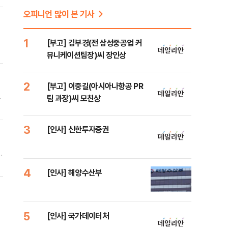
오피니언 많이 본 기사
1
[부고] 김부경(전 삼성중공업 커
뮤니케이션팀장)씨 장인상
2
[부고] 이중길(아시아나항공 PR
정
팀 과장)씨 모친상
3
[인사] 신한투자증권
철
4
[인사] 해양수산부
5
[인사] 국가데이터처