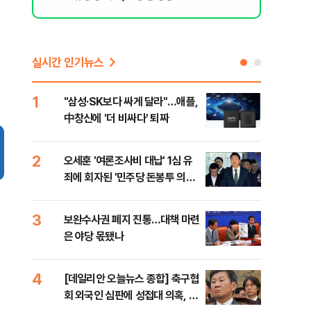
실시간 인기뉴스
1
6
"삼성·SK보다 싸게 달라"…애플,
"캐
中창신에 '더 비싸다' 퇴짜
성 
행적
2
7
오세훈 '여론조사비 대납' 1심 유
"약
죄에 회자된 '민주당 돈봉투 의
막는
혹'…왜?
닥터
3
8
보완수사권 폐지 진통…대책 마련
李대
은 야당 몫됐나
식했
낮춰
4
9
[데일리안 오늘뉴스 종합] 축구협
美,
회 외국인 심판에 성접대 의혹, 李
협에