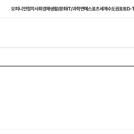
오피니언
정치
사회
경제
생활/문화
IT/과학
연예
스포츠
세계
수도권
포토
D-