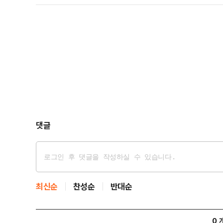
댓글
최신순
찬성순
반대순
0 