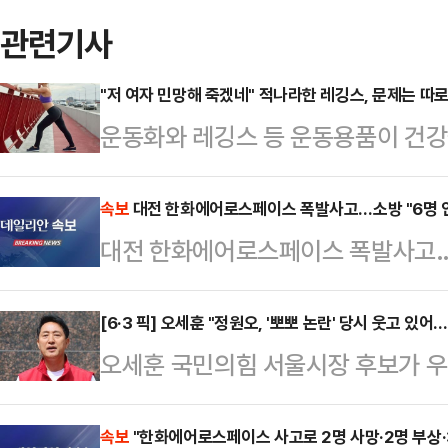
관련기사
"저 여자 민망해 죽겠네" 적나라한 레깅스, 문제는 따
운동화와 레깅스 등 운동용품이 건강
다.16일 관련업계에 따르면 영국 스
전문가인 니콜 딘은 최근 데일리메일
속보
대전 한화에어로스페이스 폭발사고…소방 "6명 
대전 한화에어로스페이스 폭발사고…소
만 운동할 때 착용하는 옷과 신발이 
어 "운동용품을 만들 때 흔히 사용되
[6·3 픽] 오세훈 "정원오, '뽀뽀 논란' 당시 웃고 
소재의 옷을 세탁하고 입을 때마다 
오세훈 국민의힘 서울시장 후보가 
말했다.입자가 매우 작은 미세플라스
이른바 '아기 뽀뽀 강요' 논란에 대해
통해 여러 장기에 …
보는 그냥 웃고 있었다"고 지적했다.
속보
"한화에어로스페이스 사고로 2명 사망·2명 부상·