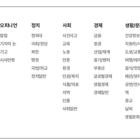
오피니언
정치
사회
경제
생활/문
칼럼
청와대
사건사고
금융
건강정보
기자의 눈
국회/정당
교육
증권
자동차/
기고
북한
노동
산업/재계
도로/교
시사만평
행정
언론
중기/벤처
여행/레
국방/외교
환경
부동산
음식/맛
정치일반
인권/복지
글로벌경제
패션/뷰
식품/의료
생활경제
공연/전
지역
경제일반
책
인물
종교
사회일반
날씨
생활문화