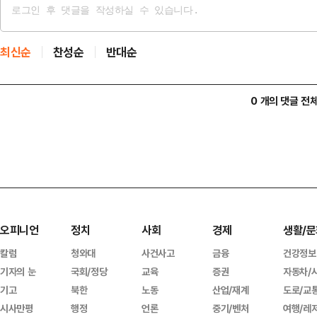
최신순
찬성순
반대순
0 개의 댓글 전
오피니언
정치
사회
경제
생활/문
칼럼
청와대
사건사고
금융
건강정보
기자의 눈
국회/정당
교육
증권
자동차/
기고
북한
노동
산업/재계
도로/교
시사만평
행정
언론
중기/벤처
여행/레