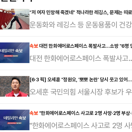
"저 여자 민망해 죽겠네" 적나라한 레깅스, 문제는 따
운동화와 레깅스 등 운동용품이 건강
다.16일 관련업계에 따르면 영국 스
전문가인 니콜 딘은 최근 데일리메일
속보
대전 한화에어로스페이스 폭발사고…소방 "6명 
대전 한화에어로스페이스 폭발사고…소
만 운동할 때 착용하는 옷과 신발이 
어 "운동용품을 만들 때 흔히 사용되
[6·3 픽] 오세훈 "정원오, '뽀뽀 논란' 당시 웃고 
소재의 옷을 세탁하고 입을 때마다 
오세훈 국민의힘 서울시장 후보가 
말했다.입자가 매우 작은 미세플라스
이른바 '아기 뽀뽀 강요' 논란에 대해
통해 여러 장기에 …
보는 그냥 웃고 있었다"고 지적했다.
속보
"한화에어로스페이스 사고로 2명 사망·2명 부상·
"한화에어로스페이스 사고로 2명 사망
기자들과 만나 "문제의식이 있었다면