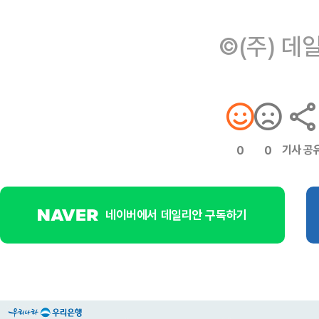
©(주) 데
기사 공
0
0
네이버에서 데일리안 구독하기