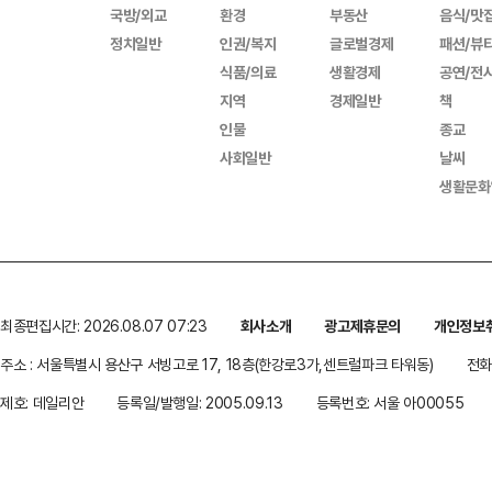
국방/외교
환경
부동산
음식/맛
정치일반
인권/복지
글로벌경제
패션/뷰
식품/의료
생활경제
공연/전
지역
경제일반
책
인물
종교
사회일반
날씨
생활문화
최종편집시간: 2026.08.07 07:23
회사소개
광고제휴문의
개인정보
주소 : 서울특별시 용산구 서빙고로 17, 18층(한강로3가,센트럴파크 타워동)
전화 
제호: 데일리안
등록일/발행일: 2005.09.13
등록번호: 서울 아00055