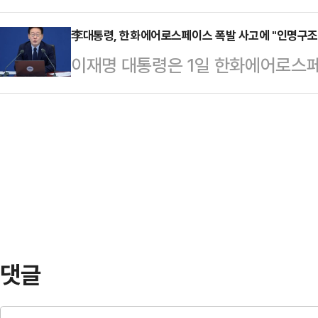
황이었음에도 불구하고 전혀 제재하지
李대통령, 한화에어로스페이스 폭발 사고에 "인명구조
기간이 굉장히 짧은 것 같지만 후보
이재명 대통령은 1일 한화에어로스
간"이라면서 "이번에 불거진 '뽀뽀 강
관련해 "인명 구조와 사고 수습에 
이 드러난 것"이…
했다.이 대통령은 이날 사고 상황을
와대 수석대변인이 전했다.이 대통령
후 재발 방지 대책도 마련하라"고 주
에어로스페이스 대전공장에서 폭발 사
소방 당국이 진화 작업을 벌이고 있
폭발 사고로 4명이 사망…
댓글