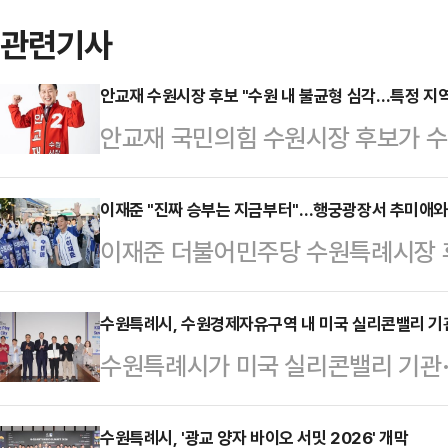
관련기사
안교재 수원시장 후보 "수원 내 불균형 심각…특정 지역
안교재 국민의힘 수원시장 후보가 수
정조준하며 표심 잡기에 나섰다.안 후
화가 심각하다고 말하지만, 그 문제
이재준 "진짜 승부는 지금부터"…행궁광장서 추미애와
이재준 더불어민주당 수원특례시장 
"바로 수원"이라고 밝혔다.그는 수원
미애 더불어민주당 경기도지사 후보
"어떤 곳은 GTX와 신도시 개발의 
위한 경기도 차원의 전폭적인 지원을
수원특례시, 수원경제자유구역 내 미국 실리콘밸리 기
부족한 교육시설 속에 놓여 있다"고 
수원특례시가 미국 실리콘밸리 기관
추 후보에게 수원 발전 정책이 담긴 
가를 걸어서 가지만, 어떤 아이는 중
유치 등을 위해 협력하기로 했다.수원
달했다. 제안서에는 수원 경제자유구
육 격…
연계해 29일 수원컨벤션센터에서
수원특례시, '광교 양자 바이오 서밋 2026' 개막
로드 글로벌 축제화, 수도권정비계획