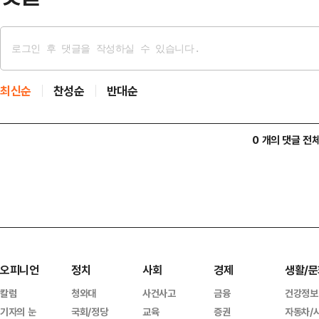
최신순
찬성순
반대순
0 개의 댓글 전
오피니언
정치
사회
경제
생활/문
칼럼
청와대
사건사고
금융
건강정보
기자의 눈
국회/정당
교육
증권
자동차/