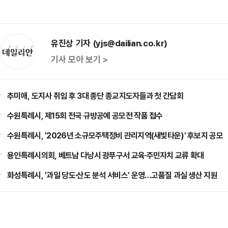
유진상 기자 (yjs@dailian.co.kr)
기사 모아 보기 >
추미애, 도지사 취임 후 3대 종단 종교지도자들과 첫 간담회
수원특례시, 제15회 전국 규방공예 공모전 작품 접수
수원특례시, '2026년 소규모주택정비 관리지역(새빛타운)' 후보지 공모
용인특례시의회, 베트남 다낭시 광푸구서 교육·주민자치 교류 확대
화성특례시, '과일 당도·산도 분석 서비스' 운영…고품질 과실 생산 지원