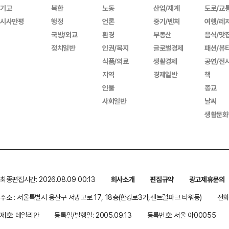
기고
북한
노동
산업/재계
도로/교
시사만평
행정
언론
중기/벤처
여행/레
국방/외교
환경
부동산
음식/맛
정치일반
인권/복지
글로벌경제
패션/뷰
식품/의료
생활경제
공연/전
지역
경제일반
책
인물
종교
사회일반
날씨
생활문화
최종편집시간: 2026.08.09 00:13
회사소개
편집규약
광고제휴문의
주소 : 서울특별시 용산구 서빙고로 17, 18층(한강로3가,센트럴파크 타워동)
전화 
제호: 데일리안
등록일/발행일: 2005.09.13
등록번호: 서울 아00055