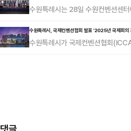
수원특례시는 28일 수원컨벤션센터에서
(KSEA SVC)와 '수원 경제자유구
심 과제로 담겼다.이 후보는 "세계문
Quantum Bio Summit 2026
위한 업무협약'을, 실리콘밸리 기반
계인이 평생 꼭 한 번 오…
리는 광교 양자 바이오 서밋 2026
수원특례시, 국제컨벤션협회 발표 '2025년 국제회의 
이(Plug and Play)' 본사와 '첨
수원특례시가 국제컨벤션협회(ICCA)
통한 미래산업 방향과 글로벌 협력 
체결하고, 실리콘밸리 혁신 네트워크
위'에서 전년보다 161계단 상승한 세
·병원·연구 기관·기업·투자기관 관
는 김현수…
된 2025년 국제회의 개최 순위에 따
수원시장 권한대행은 환영사에서 "지
제회의를 개최해 아시아권 75위, 
중심으로 새로운 기술혁신의 시대로 
제회의 순위는 순환형 국제회의(참가
오 클…
적인 국제회의 분야 대표 지표로, 글
하는 핵심 기준 중 하나로 활용되고 
17…
댓글