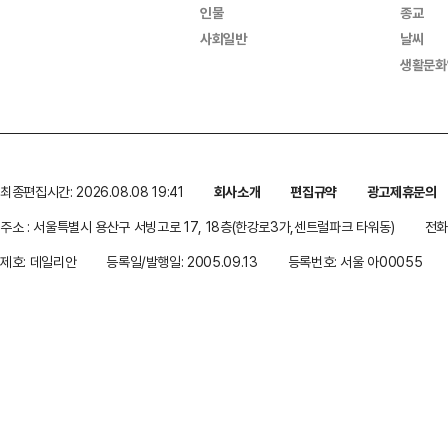
인물
종교
사회일반
날씨
생활문화
최종편집시간: 2026.08.08 19:41
회사소개
편집규약
광고제휴문의
주소 : 서울특별시 용산구 서빙고로 17, 18층(한강로3가,센트럴파크 타워동)
전화 
제호: 데일리안
등록일/발행일: 2005.09.13
등록번호: 서울 아00055