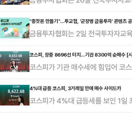
입 장벽을 낮춘다는 취지다.19일 
모가 동반 참여하는 '온 가족이 함
위해 투자 입문 과정을 단계별로 쉽게
다.이번 경제캠프는 겨울방학을 맞
"종잣돈 만들기"…투교협, '군장병 금융투자' 콘텐츠 
멀티미디어 콘텐츠를 제작·공개한다.
금융투자협회는 2일 전국투자자교육
됐으며, 경제금융교육연구회 소속 초
시작해야 하나요?"라는 초보 투자자
돕는 '군장병 금융투자 아카데미' 
여름방학부터 시작된 경제캠프는 방
다.▲왜 투자를 해야 …
혔다.투교협은 금투협을 포함해 금융
코스피, 장중 8696선 터치…기관 8300억 순매수 [
행사에는 초등학생과 학부모 등 24
코스피가 기관 매수세에 힘입어 코스
설립한 투자자 교육 전문 기관이다.
자녀가 별도 프로그램에 참여하는 
소에 따르면, 코스피지수는 오전 9시3
이번에 공개되는 군장병 관련 콘텐츠는 
LS투자증권 이사의 '금융시장의 뉴
트(2.03%) 오른 8648.42를 가리
4%대 급등 코스피, 3거래일 만에 매수 사이드카
성됐다. 투교협 홈페이지(www.kcie
코스피가 4%대 급등세를 보인 1
보다 9.52포인트(0.11%) 오른 84
블로그, 다음콘텐츠뷰 등에 이날부터 매
카)가 발동됐다.한국거래소에 따르면,
오르며 52주 최고치를 새로 썼다.
간 순…
200선물 지수 변동 영향으로 5분
8363억원, 4863억원을 순매수하