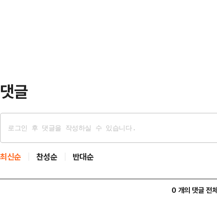
코스피 사이드카는 코스피200선물 
로 1조3181억원을 순매도하며 지수
1분간 지속되는 경우 발동된다. 발
정지된다.사이드카 발동 당시 코스피2
포인트(5.02%) 오른 1417.90
동은 지난달 …
댓글
최신순
찬성순
반대순
0 개의 댓글 전