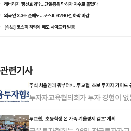
레버리지 '풍선효과'?…단일종목 막히자 지수로 몰렸다
외국인 3.3조 순매도…코스피 6290선 하락 마감
[속보] 코스피 하락에 매도 사이드카 발동
관련기사
주식 처음인데 뭐부터?…투교협, 초보 투자자 가이드 
투자자교육협의회가 투자 경험이 없
콘텐츠를 선보인다.증권사 계좌 개설
용법, 상장지수펀드(ETF) 이해까지
투교협, '초등학생 온 가족 겨울경제 캠프' 개최
금융투자협회는 26일 전국투자자교