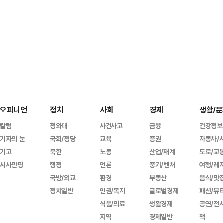
오피니언
정치
사회
경제
생활/문
칼럼
청와대
사건사고
금융
건강정보
기자의 눈
국회/정당
교육
증권
자동차/
기고
북한
노동
산업/재계
도로/교
시사만평
행정
언론
중기/벤처
여행/레
국방/외교
환경
부동산
음식/맛
정치일반
인권/복지
글로벌경제
패션/뷰
식품/의료
생활경제
공연/전
지역
경제일반
책