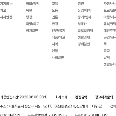
기자의 눈
국회/정당
교육
증권
자동차/
기고
북한
노동
산업/재계
도로/교
시사만평
행정
언론
중기/벤처
여행/레
국방/외교
환경
부동산
음식/맛
정치일반
인권/복지
글로벌경제
패션/뷰
식품/의료
생활경제
공연/전
지역
경제일반
책
인물
종교
사회일반
날씨
생활문화
최종편집시간: 2026.08.08 08:11
회사소개
편집규약
광고제휴문의
주소 : 서울특별시 용산구 서빙고로 17, 18층(한강로3가,센트럴파크 타워동)
전화 
제호: 데일리안
등록일/발행일: 2005.09.13
등록번호: 서울 아00055