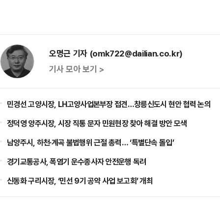
오명근 기자 (omk722@dailian.co.kr)
기사 모아 보기 >
민경선 고양시장, LH고양사업본부장 접견…창릉신도시 현안 협력 논의
정덕영 양주시장, 시장 직통 문자 민원현장 찾아 해결 방안 모색
남양주시, 하천·계곡 불법행위 근절 총력… ‘특별단속 돌입’
경기교통공사, 폭염기 운수종사자 안전운행 독려
신동화 구리시장, ‘민선 9기 공약 사업 보고회’ 개최