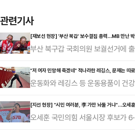
관련기사
[재보선 현장] '부산 북갑' 보수결집 총력…MB 만난 
부산 북구갑 국회의원 보궐선거에 출
속 후보가 선거 전 마지막 주말을 맞
결집'에 방점을 찍은 가운데 박민식 
"저 여자 민망해 죽겠네" 적나라한 레깅스, 문제는 따
운동화와 레깅스 등 운동용품이 건강
합류했고, 한동훈 후보는 아내 진은정
다.16일 관련업계에 따르면 영국 스
더불어민주당 후보의 공세를 정면 
전문가인 니콜 딘은 최근 데일리메일
[지선 현장] "시민 여러분, 李 가만 놔둘 거냐"…오세훈
31일 오전 부산을 찾은 이 전 대통
오세훈 국민의힘 서울시장 후보가 6·
만 운동할 때 착용하는 옷과 신발이 
함께 점심식사를 했다. 이 일정에는
부 심판론을 부각하는 데 집중했다.
어 "운동용품을 만들 때 흔히 사용되
다.박 후보…