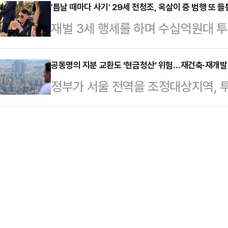
'허수아비'라고 규정했는데, 정 후보
'틈날 때마다 사기' 29세 전청조, 옥살이 중 범행 또 들
소재의 옷을 세탁하고 입을 때마다 
재벌 3세 행세를 하며 수십억원대 투
책'을 부각해야 한다고 판단한 것으로
말했다.입자가 매우 작은 미세플라스
청조(29)가 과거 저질렀던 범행이
지막 주말인 31일 거리 민심을 잡기
통해 여러 장기에 …
주지법 형사2단독 임진수 부장판사는
공동명의 지분 교환도 ‘현금청산’ 위험…재건축·재개발 
종로, 영등포, 서초 등 서울 전역을 
정부가 서울 전역을 조정대상지역,
년 12월 19일 이전 범행에 대해 징역
전역을 과감하게 가로지르며 도심 심
정한 지 7개월이 지났지만 현장에서
일 이후 범행에 대해 징역 10개월을
모의 '…
도를 두고 의견이 분분하자 국토부가 
중간의 별건 범죄로 인한 확정 판결이
한 법적 효력이 없는 만큼 관련 분쟁
수 없고 각각 형을 선고해야 한다.전
업계에 따르면 국토교통부는 지분을
지위양도 제한 대상에 해당된다고 판
있으면 이들 모두 조합원 지위를 가지
다.이번 국토부 해석은…