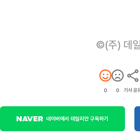
©(주) 데
기사 공
0
0
네이버에서 데일리안 구독하기