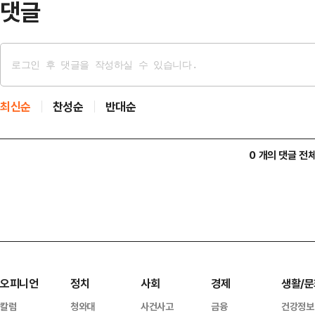
댓글
최신순
찬성순
반대순
0 개의 댓글 전
오피니언
정치
사회
경제
생활/문
칼럼
청와대
사건사고
금융
건강정보