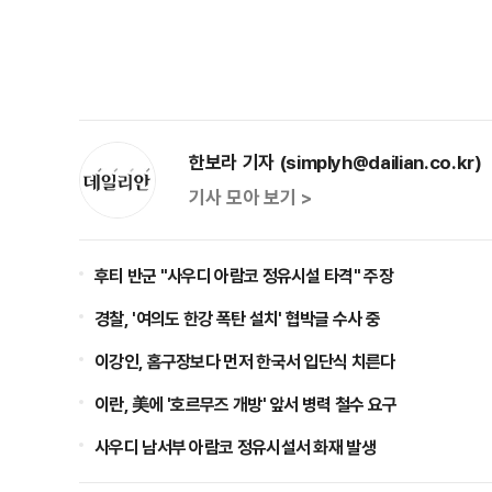
한보라 기자 (simplyh@dailian.co.kr)
기사 모아 보기 >
후티 반군 "사우디 아람코 정유시설 타격" 주장
경찰, '여의도 한강 폭탄 설치' 협박글 수사 중
이강인, 홈구장보다 먼저 한국서 입단식 치른다
이란, 美에 '호르무즈 개방' 앞서 병력 철수 요구
사우디 남서부 아람코 정유시설서 화재 발생