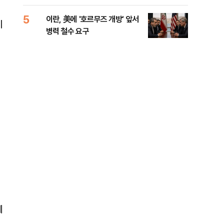
들께 송구"
길 
5
10
이란, 美에 '호르무즈 개방' 앞서
전한
이
병력 철수 요구
소…
계