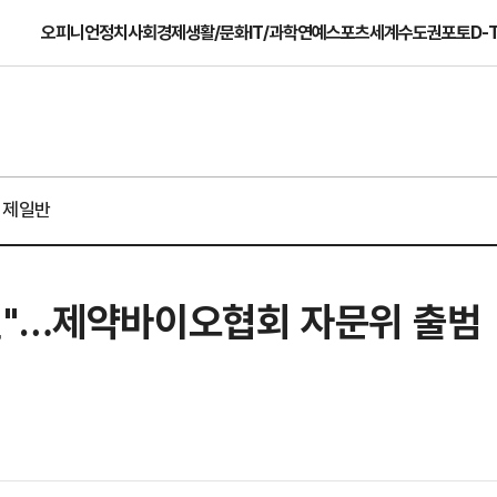
오피니언
정치
사회
경제
생활/문화
IT/과학
연예
스포츠
세계
수도권
포토
D-
경제일반
원"…제약바이오협회 자문위 출범