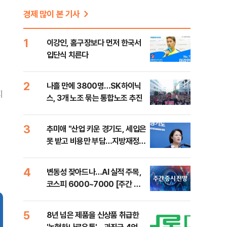
경제 많이 본 기사
1
이강인, 홈구장보다 먼저 한국서
입단식 치른다
2
나흘 만에 3800명…SK하이닉
지
스, 3개 노조 묶는 통합노조 추진
3
추미애 "산업 키운 경기도, 세입은
못 받고 비용만 부담…지방재정
틀 바꿔야"
4
변동성 잦아드나…AI 실적 주목,
코스피 6000~7000 [주간 증
시 전망]
5
8년 넘은 제품을 신상품 취급한