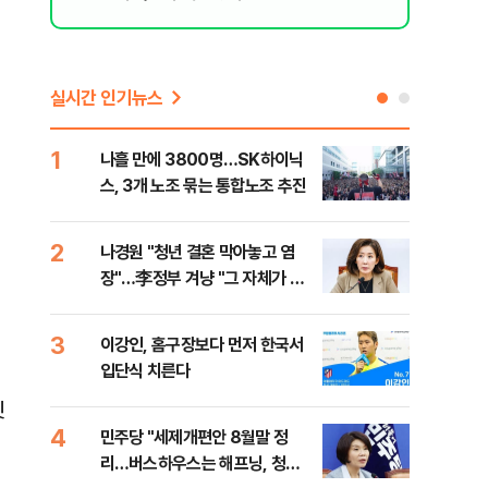
실시간 인기뉴스
1
6
나흘 만에 3800명…SK하이닉
사우
스, 3개 노조 묶는 통합노조 추진
화재
2
7
나경원 "청년 결혼 막아놓고 염
장동
장"…李정부 겨냥 "그 자체가 결
이 
혼 페널티"
3
8
이강인, 홈구장보다 먼저 한국서
바이
입단식 치른다
"고
셋
4
9
민주당 "세제개편안 8월말 정
장동
리…버스하우스는 해프닝, 청년
표…