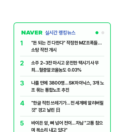
실시간 랭킹뉴스
1
6
"돈 되는 건 다한다" 작정한 MZ조폭들…
인천서 엄
소탕 작전 개시
지 않냐"
2
7
소주 2~3잔 마시고 운전한 택시기사 무
변동성 잦
죄…혈중알코올농도 0.03%
6000~
3
8
나흘 만에 3800명…SK하이닉스, 3개 노
평산책방 
조 묶는 통합노조 추진
63만명 
4
9
"한글 적힌 쓰레기가…전 세계에 알려버릴
이력서에
것" 경고 날린 日
前직원 
5
10
바이든 암, 뼈 넘어 전이…차남 "고통 참으
"X돌았네
며 목소리 내고 있다"
기'…인천