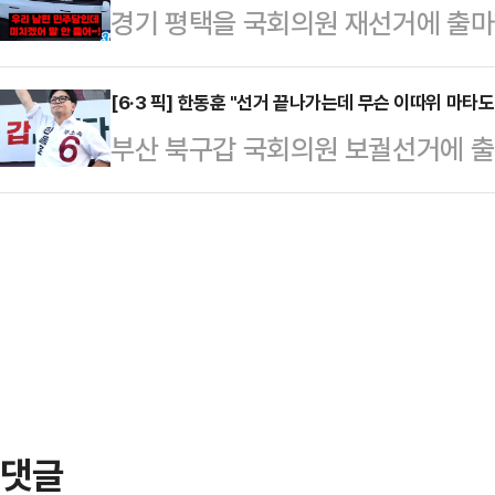
경기 평택을 국회의원 재선거에 출마
만 운동할 때 착용하는 옷과 신발이 
반발하고 있다.오 후보는 "적어도 
세 중 "나는 조국혁신당인데 남편이
어 "운동용품을 만들 때 흔히 사용되
도 모두 보듬어…
호소에 "조국을 선택해 달라"고 요청
[6·3 픽] 한동훈 "선거 끝나가는데 무슨 이따위 마
소재의 옷을 세탁하고 입을 때마다 
부산 북구갑 국회의원 보궐선거에 출
관계망서비스(SNS)에 '조국 유세 
말했다.입자가 매우 작은 미세플라스
각종 공세를 펼치는 더불어민주당 하
숏폼 영상을 올렸다.영상에서 조 후
통해 여러 장기에 …
쌍팔년도, 1950년대 있을 만한 
타고 이동하던 중 옆에 선 차량 보조
일갈했다.한동훈 후보는 31일 부산 
여성은 "우리 남편 민주당인데 미치겠
박민식에게 경고하겠다"며 "그것 통
며 "아니 어떻…
하든가 먹히지도 않는다. 선거 다 
냐"고 질타했다.최근 하 후보는 한
폭력을 행사했다는 의혹을 …
댓글