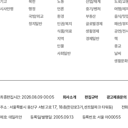
기고
북한
노동
산업/재계
도로/교
시사만평
행정
언론
중기/벤처
여행/레
국방/외교
환경
부동산
음식/맛
정치일반
인권/복지
글로벌경제
패션/뷰
식품/의료
생활경제
공연/전
지역
경제일반
책
인물
종교
사회일반
날씨
생활문화
최종편집시간: 2026.08.09 00:05
회사소개
편집규약
광고제휴문의
주소 : 서울특별시 용산구 서빙고로 17, 18층(한강로3가,센트럴파크 타워동)
전화 
제호: 데일리안
등록일/발행일: 2005.09.13
등록번호: 서울 아00055