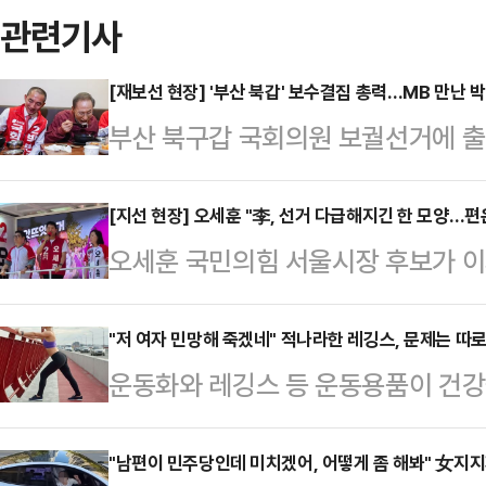
관련기사
[재보선 현장] '부산 북갑' 보수결집 총력…MB 만난 
부산 북구갑 국회의원 보궐선거에 출
속 후보가 선거 전 마지막 주말을 맞
결집'에 방점을 찍은 가운데 박민식 
[지선 현장] 오세훈 "李, 선거 다급해지긴 한 모양…
오세훈 국민의힘 서울시장 후보가 이
합류했고, 한동훈 후보는 아내 진은정
"선거가 다급해지긴 한 모양"이라고 
더불어민주당 후보의 공세를 정면 
사역 인근에서 진행한 유세에서 "아
"저 여자 민망해 죽겠네" 적나라한 레깅스, 문제는 따
31일 오전 부산을 찾은 이 전 대통
운동화와 레깅스 등 운동용품이 건강
않나"며 이같이 말했다.앞서 이 대통
함께 점심식사를 했다. 이 일정에는
다.16일 관련업계에 따르면 영국 스
전투표 독려를 하면서도 "투표 포기
다.박 후보…
전문가인 니콜 딘은 최근 데일리메일
"남편이 민주당인데 미치겠어, 어떻게 좀 해봐" 女지
는 그들을 편드는 것"이라고 주장한 