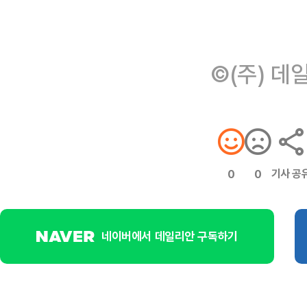
©(주) 데
기사 공
0
0
네이버에서 데일리안 구독하기