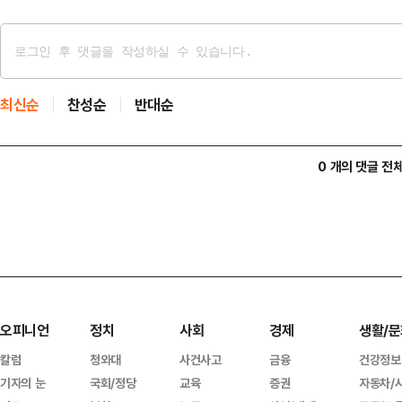
최신순
찬성순
반대순
0 개의 댓글 전
오피니언
정치
사회
경제
생활/문
칼럼
청와대
사건사고
금융
건강정보
기자의 눈
국회/정당
교육
증권
자동차/