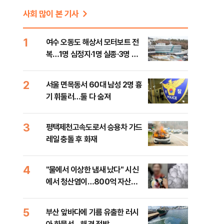
사회 많이 본 기사
1
여수 오동도 해상서 모터보트 전
복…1명 심정지·1명 실종·3명 경
상
2
서울 면목동서 60대 남성 2명 흉
기 휘둘러…둘 다 숨져
3
평택제천고속도로서 승용차 가드
,
레일 충돌 후 화재
4
"물에서 이상한 냄새 났다" 시신
에서 청산염이…800억 자산가
사망 사건의 실체는?
5
부산 앞바다에 기름 유출한 러시