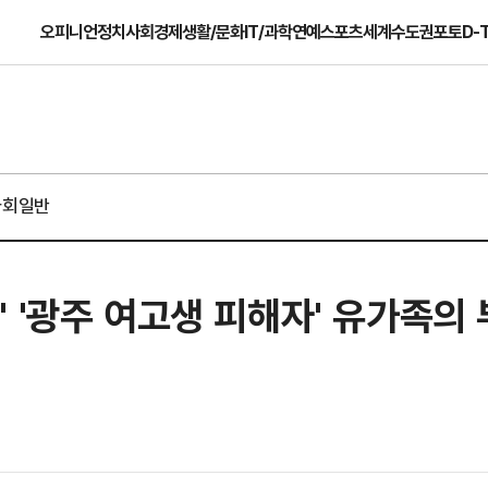
오피니언
정치
사회
경제
생활/문화
IT/과학
연예
스포츠
세계
수도권
포토
D-
사회일반
 '광주 여고생 피해자' 유가족의