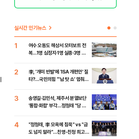
격돌
실시간 인기뉴스
1
6
여수 오동도 해상서 모터보트 전
손현
복…1명 심정지·1명 실종·3명 경
통령
상
2
7
李, '개미 반발'에 'ISA 개편안' 질
UA
이
타?…국민의힘 "'남 탓 쇼' 멈춰
줄이
라"
3
8
송영길·김민석, 제주서 분열보단
평택
'통합·화합' 부각…정청래 "당 공
레일
격해 놓고 뻔뻔해"
4
9
"정청래, 李 모욕에 침묵" vs "금
부산
도 넘지 말라"…친명-친청 최고위
아 