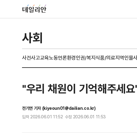
사회
사건사고
교육
노동
언론
환경
인권/복지
식품/의료
지역
인물
"우리 채원이 기억해주세요"
전기연 기자 (kiyeoun01@dailian.co.kr)
입력 2026.06.01 11:52 수정 2026.06.01 11:53