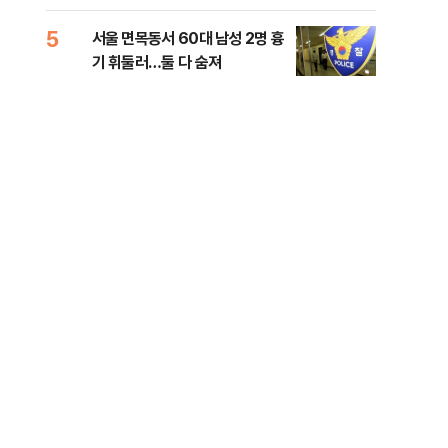
원 후보, 제주서 격돌
5
10
서울 면목동서 60대 남성 2명 흉
호르
기 휘둘러…둘 다 숨져
파…