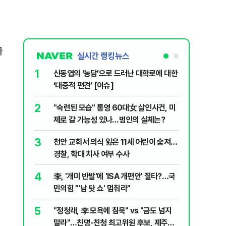
굴
실시간 랭킹뉴스
1
6
신동엽의 ‘농담’으로 드러난 대학로에 대한
입추 하루
‘대중적 편견’ [이슈]
37도'…
있는 치료
2
7
"숙련된 모습" 통영 60대女 살인사건, 미
‘탄약 고
제로 갈 가능성 있나…범인의 실체는?
색출하라
3
8
천안 교회서 의식 잃은 11세 어린이 숨져…
송영길·김
경찰, 학대 치사 여부 수사
합' 부각
4
9
李, '개미 반발'에 'ISA 개편안' 질타?…국
호르무즈
민의힘 "'남 탓 쇼' 멈춰라"
도 또 뒤
5
10
"정청래, 李 모욕에 침묵" vs "금도 넘지
여수 오동
말라"…친명-친청 최고위원 후보, 제주서
심정지·1