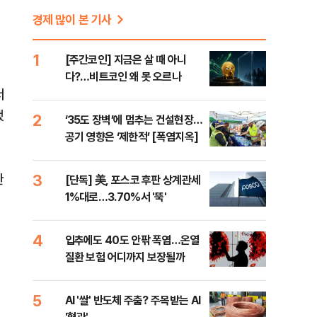
경제 많이 본 기사
1
[주간코인] 지금은 살 때 아니
다?…비트코인 왜 못 오르나
서
했
2
‘35도 장벽’에 멈추는 건설현장…
공기 영향은 ‘제한적’ [폭염지옥]
3
관
[단독] 美, 포스코 후판 상계관세
1%대로…3.70%서 '뚝'
4
입추에도 40도 안팎 폭염…온열
질환 보험 어디까지 보장될까
5
AI '쌀' 반도체 주춤? 주목받는 AI