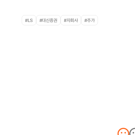
#LS
#대신증권
#자회사
#주가