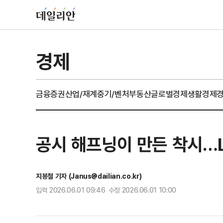
경제
금융
증권
산업/재계
중기/벤처
부동산
글로벌경제
생활경제
공시 해프닝이 만든 착시…L
지봉철 기자 (Janus@dailian.co.kr)
입력 2026.06.01 09:46 수정 2026.06.01 10:00