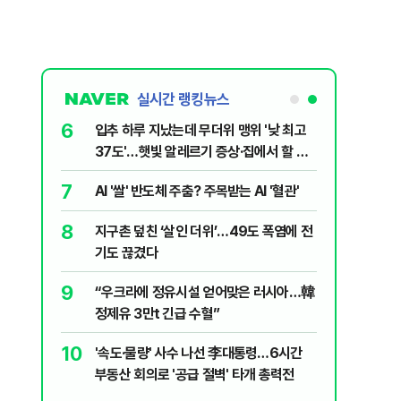
실시간 랭킹뉴스
6
파…“합의해
입추 하루 지났는데 무더위 맹위 '낮 최고
37도'…햇빛 알레르기 증상·집에서 할 수
있는 치료법 [오늘 날씨]
7
 외치자…與
AI '쌀' 반도체 주춤? 주목받는 AI '혈관'
하라"
8
지구촌 덮친 ‘살인 더위’…49도 폭염에 전
럼프 “유출자
기도 끊겼다
9
“우크라에 정유시설 얻어맞은 러시아…韓
니다?…비트코
정제유 3만t 긴급 수혈”
10
'속도·물량' 사수 나선 李대통령…6시간
줄줄이 피
부동산 회의로 '공급 절벽' 타개 총력전