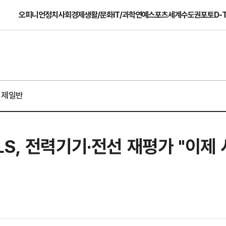
오피니언
정치
사회
경제
생활/문화
IT/과학
연예
스포츠
세계
수도권
포토
D-
경제일반
S, 전력기기·전선 재평가 "이제 