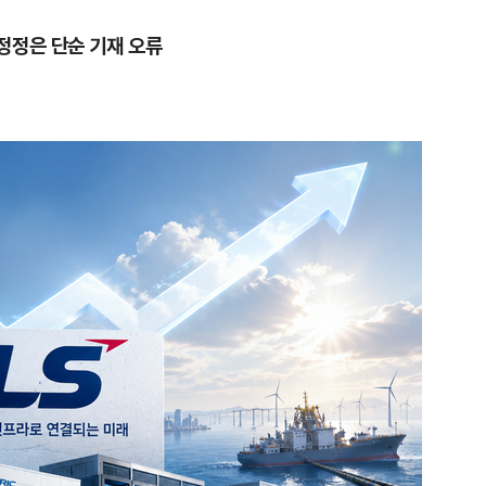
정정은 단순 기재 오류
1
호르무즈 뒤흔드는 이란 강경
도 또 뒤집힌다”
2
송영길·김민석, '조희대 탄핵'
법사위원들 "즉시 대법관 제청
3
‘탄약 고갈 보도’에 격노한 트
색출하라”
4
[주간코인] 지금은 살 때 아
인 왜 못 오르나
5
UAE “호르무즈서 선박 15척 
격…1명 사망·20명 부상”