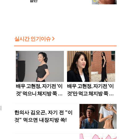
'혈관'
지