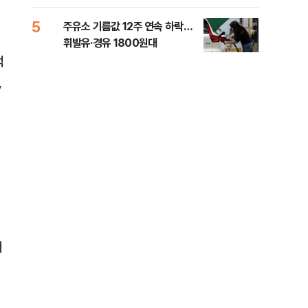
5
10
주유소 기름값 12주 연속 하락…
'속
휘발유·경유 1800원대
6시
타개
적
,
터