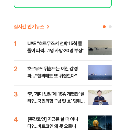
실시간 인기뉴스
1
6
UAE “호르무즈서 선박 15척 줄
이란
줄이 피격…1명 사망·20명 부상”
의…
다"
2
7
호르무즈 뒤흔드는 이란 강경
‘3
파…“합의해도 또 뒤집힌다”
공기
3
8
李, '개미 반발'에 'ISA 개편안' 질
이란
타?…국민의힘 "'남 탓 쇼' 멈춰
호르
라"
4
9
[주간코인] 지금은 살 때 아니
‘탄
다?…비트코인 왜 못 오르나
“유