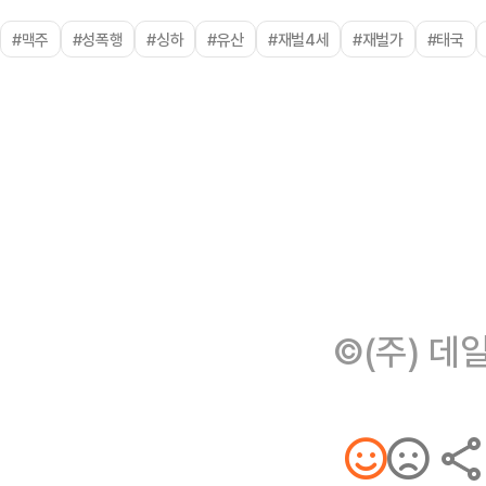
#맥주
#성폭행
#싱하
#유산
#재벌4세
#재벌가
#태국
©(주) 데