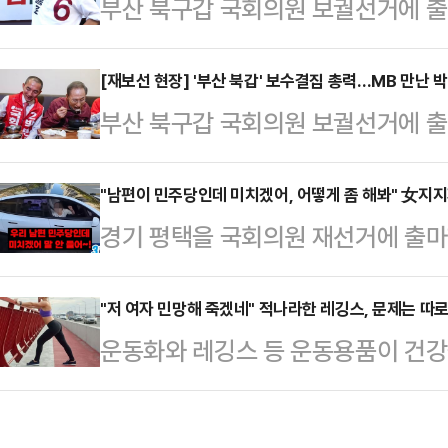
부산 북구갑 국회의원 보궐선거에 출
않나"며 이같이 말했다.앞서 이 대통
각종 공세를 펼치는 더불어민주당 하
전투표 독려를 하면서도 "투표 포기
쌍팔년도, 1950년대 있을 만한 
[재보선 현장] '부산 북갑' 보수결집 총력…MB 만난 
는 그들을 편드는 것"이라고 주장한 
부산 북구갑 국회의원 보궐선거에 출
일갈했다.한동훈 후보는 31일 부산 
반발하고 있다.오 후보는 "적어도 
속 후보가 선거 전 마지막 주말을 맞
박민식에게 경고하겠다"며 "그것 통
도 모두 보듬어…
결집'에 방점을 찍은 가운데 박민식 
"남편이 민주당인데 미치겠어, 어떻게 좀 해봐" 女지
하든가 먹히지도 않는다. 선거 다 
경기 평택을 국회의원 재선거에 출마
합류했고, 한동훈 후보는 아내 진은정
냐"고 질타했다.최근 하 후보는 한
세 중 "나는 조국혁신당인데 남편이
더불어민주당 후보의 공세를 정면 
폭력을 행사했다는 의혹을 …
호소에 "조국을 선택해 달라"고 요청
"저 여자 민망해 죽겠네" 적나라한 레깅스, 문제는 따
31일 오전 부산을 찾은 이 전 대통
운동화와 레깅스 등 운동용품이 건강
관계망서비스(SNS)에 '조국 유세 
함께 점심식사를 했다. 이 일정에는
다.16일 관련업계에 따르면 영국 스
숏폼 영상을 올렸다.영상에서 조 후
다.박 후보…
전문가인 니콜 딘은 최근 데일리메일
타고 이동하던 중 옆에 선 차량 보조