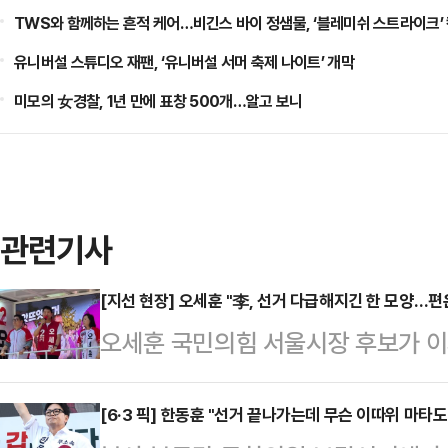
TWS와 함께하는 흔적 케어…비긴스 바이 정샘물, ‘블레미쉬 스트라이크’
유니버설 스튜디오 재팬, ‘유니버설 서머 축제 나이트’ 개막
미모의 女경찰, 1년 만에 표창 500개…알고 보니
관련기사
[지선 현장] 오세훈 "李, 선거 다급해지긴 한 모양…
오세훈 국민의힘 서울시장 후보가 이
"선거가 다급해지긴 한 모양"이라고 
사역 인근에서 진행한 유세에서 "아
[6·3 픽] 한동훈 "선거 끝나가는데 무슨 이따위 마