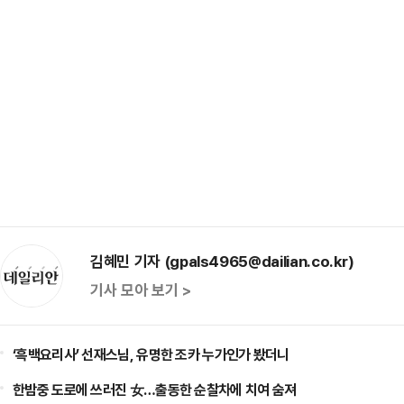
김혜민 기자 (gpals4965@dailian.co.kr)
기사 모아 보기 >
‘흑백요리사’ 선재스님, 유명한 조카 누가인가 봤더니
한밤중 도로에 쓰러진 女…출동한 순찰차에 치여 숨져