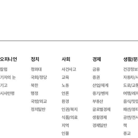
오피니언
정치
사회
경제
생활/문
칼럼
청와대
사건사고
금융
건강정보
기자의 눈
국회/정당
교육
증권
자동차/
기고
북한
노동
산업/재계
도로/교
시사만평
행정
언론
중기/벤처
여행/레
국방/외교
환경
부동산
음식/맛
정치일반
인권/복지
글로벌경제
패션/뷰
식품/의료
생활경제
공연/전
지역
경제일반
책
인물
종교