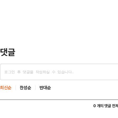
만 운동할 때 착용하는 옷과 신발이 
여성은 "우리 남편 민주당인데 미치겠
어 "운동용품을 만들 때 흔히 사용되
며 "아니 어떻…
소재의 옷을 세탁하고 입을 때마다 
말했다.입자가 매우 작은 미세플라스
통해 여러 장기에 …
댓글
최신순
찬성순
반대순
0 개의 댓글 전