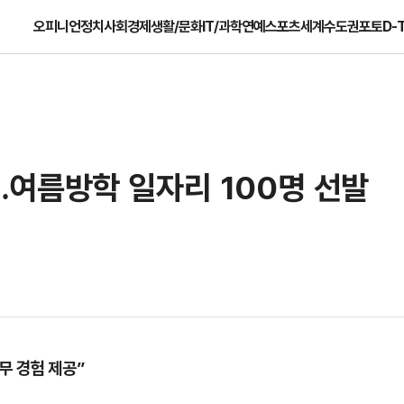
오피니언
정치
사회
경제
생활/문화
IT/과학
연예
스포츠
세계
수도권
포토
D-
여름방학 일자리 100명 선발
무 경험 제공”