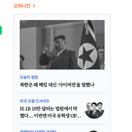
오피니언
오늘의 칼럼
북한은 왜 해킹 대신 '사이버전'을 말했나
미국 진출 인사이트
H-1B 10만 달러는 법원에서 막
혔다… 이번엔 미국 유학생 OPT
인가?
정명섭의 실패한 쿠데타