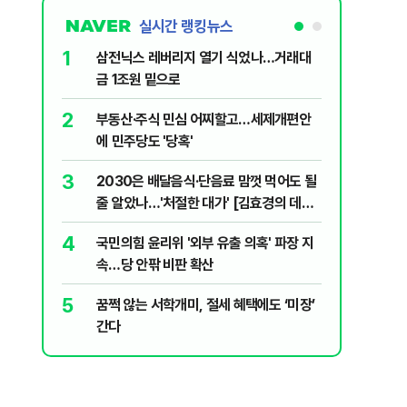
실시간 랭킹뉴스
1
6
삼전닉스 레버리지 열기 식었나…거래대
이란, 호
금 1조원 밑으로
협 유지비
2
7
부동산·주식 민심 어찌할고…세제개편안
美증시 혼
에 민주당도 '당혹'
닥 하락
3
8
2030은 배달음식·단음료 맘껏 먹어도 될
中, 드론
줄 알았나…'처절한 대가' [김효경의 데일
면 추가 
리 헬스]
4
9
국민의힘 윤리위 '외부 유출 의혹' 파장 지
李대통령 
속…당 안팎 비판 확산
음날 이어
5
10
꿈쩍 않는 서학개미, 절세 혜택에도 ‘미장’
'대체불가
간다
육성 속