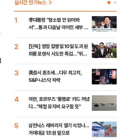
실시간 인기뉴스
1
6
李대통령 "형소법 안 읽어봐
부동
서"…통과 다음날 이어진 세부 확
개편
도
인 작업(종합)
2
7
[단독] 영장 집행일 10일 도과 원
폭염
희룡 포렌식 시도한 특검…"위법
난으
업
증거 수집" 지적
것"
3
8
美증시 혼조세…다우 최고치,
국민
S&P·나스닥 하락
파장
4
9
이란, 호르무즈 '통행료' 카드 꺼냈
[오
다…"해협 유지비 요구할 듯"
동산
5
10
삼전닉스 레버리지 열기 식었나…
이란
거래대금 1조원 밑으로
쉽지