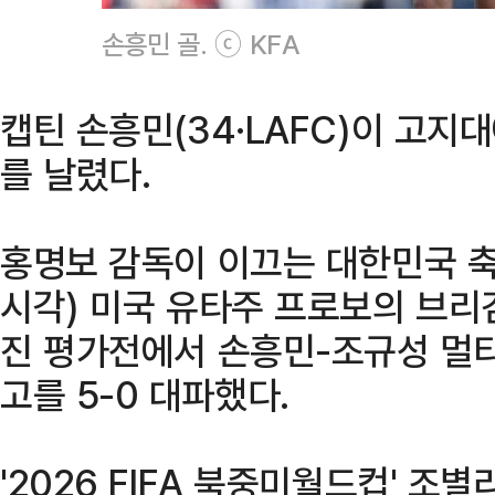
손흥민 골. ⓒ KFA
캡틴 손흥민(34·LAFC)이 고
를 날렸다.
홍명보 감독이 이끄는 대한민국 축
시각) 미국 유타주 프로보의 브
진 평가전에서 손흥민-조규성 멀
고를 5-0 대파했다.
'2026 FIFA 북중미월드컵' 조