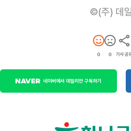
©(주) 데
기사 공
0
0
네이버에서 데일리안 구독하기