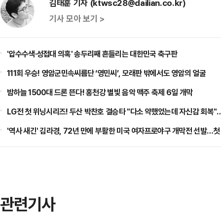
김태훈 기자 (ktwsc28@dailian.co.kr)
기사 모아 보기 >
'압수수색·성접대 의혹' 송두리째 흔들리는 대한민국 축구판
111회 우승! 영암군민속씨름단 ‘영민씨’, 모래판 밖에서도 영암의 얼굴
밤하늘 1500대 드론 뜬다! 홍천강 별빛 음악 맥주 축제 6일 개막
LG전 첫 위닝시리즈! 두산 박찬호 결승타 "다소 약했었는데 자신감 회복"
'역사 새긴' 김라경, 72년 만에 부활한 미국 여자프로야구 개막전 선발…첫
관련기사