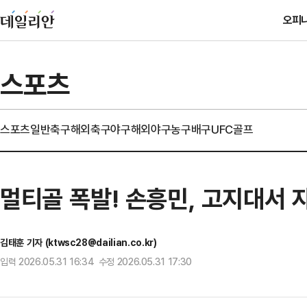
오피
스포츠
스포츠일반
축구
해외축구
야구
해외야구
농구
배구
UFC
골프
멀티골 폭발! 손흥민, 고지대서 자
김태훈 기자 (ktwsc28@dailian.co.kr)
입력 2026.05.31 16:34 수정 2026.05.31 17:30