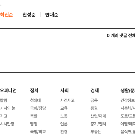
최신순
찬성순
반대순
0 개의 댓글 전
오피니언
정치
사회
경제
생활/문
칼럼
청와대
사건사고
금융
건강정보
기자의 눈
국회/정당
교육
증권
자동차/
기고
북한
노동
산업/재계
도로/교
시사만평
행정
언론
중기/벤처
여행/레
국방/외교
환경
부동산
음식/맛