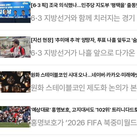
[6·3 픽] 조국 의식했나…민주당 지도부 '평택을' 
6·3 지방선거와 함께 치러지는 경
든 가운데, 더불어민주당 지도부가 
정작 김용남 후보 후원회장이자 당 
[지선 현장] '추미애 추격' 양향자, 투표 나흘 앞두고 '
6·3 지방선거가 나흘 앞으로 다가
서 일각에서는 그 배경을 둘러싼 해
사 후보를 추격 중인 양향자 국민의힘
본선거를 나흘 앞둔 30일, 민주당 
를 이어갔다.30일 추미애 후보는 5
원화 스테이블코인 시대 오나…네이버·카카오·미래에셋 
본부장단회의를 열었다. 이날 회의
원화 스테이블코인 제도화 논의가 
을 찾았지만 양향자 후보는 7곳에서
득구·황명선 최고위원, 한정애 정책
상자산 업계의 주도권 경쟁이 한층 
보는 이날 오전 유세 일정 이동 과
들이 대거 참석했다. …
면 미국과 유럽이 스테이블코인과 실
'예상대로' 홍명보호, 고지대서도 '102위' 트리니다
시민들과 접촉면을 넓혔다. 수원역 
홍명보호가 ‘2026 FIFA 북중미월
게 추진하는 가운데 국내 역시 올해
중앙공원 유세 장소까지 전철로 이
트리니다드토바고전에서 예상대로 대
개될 것으로 전망된다.이준호 하나증권
후보는 지하철 안에서 시민…