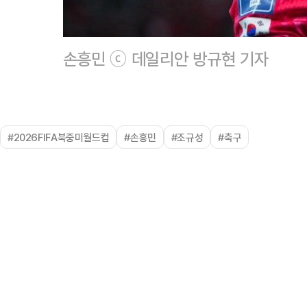
손흥민 ⓒ 데일리안 방규현 기자
#2026FIFA북중미월드컵
#손흥민
#조규성
#축구