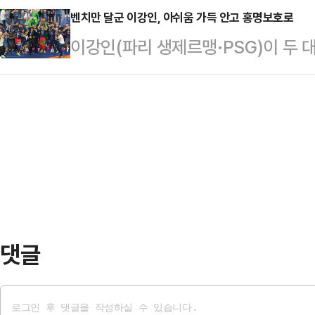
대한민국 축구 국가대표팀은 31일(
벤치만 달군 이강인, 아쉬움 가득 안고 홍명보호로
로 스테이블코인과 RWA 시장이 열
이강인(파리 생제르맹·PSG)이 두 
영대 사우스필드에서 펼쳐진 평가전
리티 액트 제도화를 추진하고 있다"며
리그(UCL) 우승의 기쁨을 누렸지만
성의 멀티골 등으로 5-0 대파했다
본법 논의가 재개되면서 원화 스…
는 31일(한국시간) 헝가리 부다페스
대 멕시코 과달라하라서 치르는 홍명보
26시즌 UCL 결승전에서 아스날(잉
트레이크시티에 사전캠프를 차리고 담
리지 못했고, 이어진 승부차기서 4
을 치렀다.홍명보 감독은 최전방에…
다.이로써 ‘디펜딩 챔피언’ PSG는 
발은 다소 불안했다. PSG는 전반 
다. …
댓글