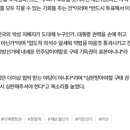
 모두 지울 수 있는 기회를 주는 것"이라며 "반드시 투표해서 이
민국의 악성 지배자가 도대체 누구인가. 대통령 권력을 손에 쥐고
 아닌가"라며 "압도적 의석수 앞세워 악법을 마음껏 통과시키고 
몽땅 지방선거에 내세운 민주당이야말로 구태 기득권의 표본아니냐"라
당은 더이상 핍박 받는 야당이 아니다"라며 "심판받아야할 구태 권
시 심판해주셔야 한다"고 목소리를 높였다.
#이재명정권
#장동혁
#재보궐선거
#지방선거
#지선