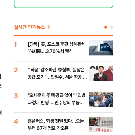
실시간 인기뉴스
1
6
[단독] 美, 포스코 후판 상계관세
[코
1%대로…3.70%서 '뚝'
더 
2
7
"'닥공' 강조하던 李정부, 실상은
[컨
지
공급 포기"…안철수, 서울 착공 실
각…
적 미달 비판
오
3
8
"오세훈이 주택 공급 않아" "입법
형소
과정에 반영"…민주당의 부동산
다…
세제개편 해법은
영
4
9
홈플러스, 회생 첫발 뗐다…오늘
대우
부터 67개 점포 가오픈
1단