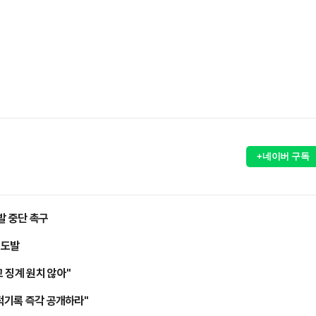
+네이버 구독
발 중단 촉구
 도발
 징계 원치 않아"
병적기록 즉각 공개하라"