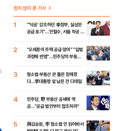
정치 많이 본 기사
1
"'닥공' 강조하던 李정부, 실상은
공급 포기"…안철수, 서울 착공 실
적 미달 비판
2
"오세훈이 주택 공급 않아" "입법
과정에 반영"…민주당의 부동산
세제개편 해법은
지
3
형소법·부동산 큰 틀은 정해졌
다…李대통령 앞 남은 건 디테일
4
민주당, 野 부동산 공세에 역
공…"공급 법안부터 협조하라"
5
與김승원, 李 형소법 안 읽어봐서