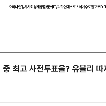
오피니언
정치
사회
경제
생활/문화
IT/과학
연예
스포츠
세계
수도권
포토
D-
지선 중 최고 사전투표율? 유불리 