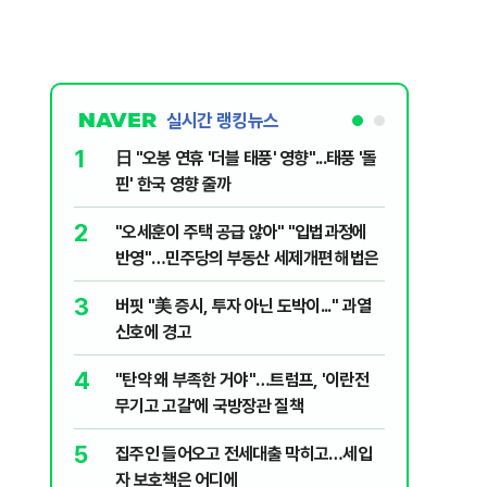
실시간 랭킹뉴스
1
6
日 "오봉 연휴 '더블 태풍' 영향"...태풍 '돌
[단독] 
핀' 한국 영향 줄까
로…3.70
2
7
"오세훈이 주택 공급 않아" "입법과정에
[코인뉴스
반영"…민주당의 부동산 세제개편 해법은
다…큰 변
3
8
버핏 "美 증시, 투자 아닌 도박이..." 과열
與김승원,
신호에 경고
"내용 다
4
9
"탄약 왜 부족한 거야"…트럼프, '이란전
“월급만으
무기고 고갈'에 국방장관 질책
탄 청년들 
5
10
집주인 들어오고 전세대출 막히고…세입
근거는 '
자 보호책은 어디에
부수, 공