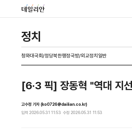
정치
청와대
국회/정당
북한
행정
국방/외교
정치일반
[6·3 픽] 장동혁 "역대 
고수정 기자 (ko0726@dailian.co.kr)
입력 2026.05.31 11:53 수정 2026.05.31 11:53