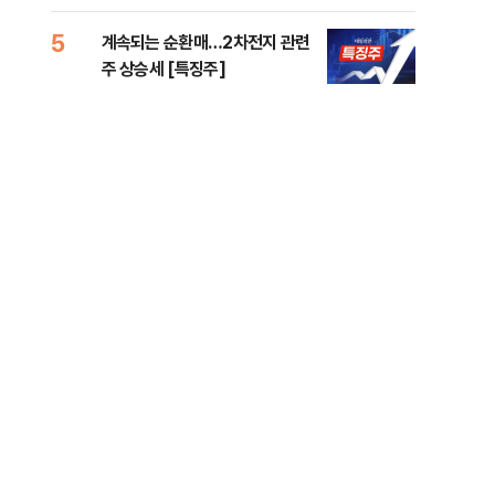
5
10
계속되는 순환매…2차전지 관련
민주
주 상승세 [특징주]
공…