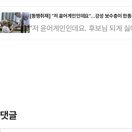
든 가운데, 더불어민주당 지도부가 
보는 이날 오전 유세 일정 이동 과
정작 김용남 후보 후원회장이자 당 
[동행취재] "저 윤어게인인데요"…강성 보수층이 한
시민들과 접촉면을 넓혔다. 수원역 
"저 윤어게인인데요. 후보님 되게 싫
서 일각에서는 그 배경을 둘러싼 해
중앙공원 유세 장소까지 전철로 이
어요."사전투표 마지막 날인 30일,
본선거를 나흘 앞둔 30일, 민주당 
후보는 지하철 안에서 시민…
해 인사하던 한동훈 무소속 부산 북
본부장단회의를 열었다. 이날 회의
온 한 시민이 이렇게 말했다.이 시
득구·황명선 최고위원, 한정애 정책
석열 전 대통령의 12·3 비상계엄에
들이 대거 참석했다. …
았던 배경도 함께 털어놨다. 이에 한
그럼 국민의힘은 없었을 것이다. 철
그러면서 지방선…
댓글