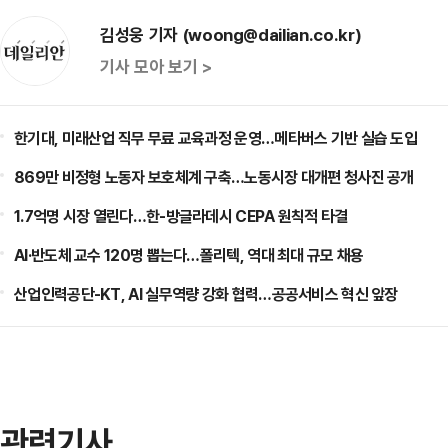
김성웅 기자 (woong@dailian.co.kr)
기사 모아 보기 >
한기대, 미래산업 직무 무료 교육과정 운영…메타버스 기반 실습 도입
869만 비정형 노동자 보호체계 구축…노동시장 대개편 청사진 공개
1.7억명 시장 열린다…한-방글라데시 CEPA 원칙적 타결
AI·반도체 교수 120명 뽑는다…폴리텍, 역대 최대 규모 채용
산업인력공단-KT, AI 실무역량 강화 협력…공공서비스 혁신 앞장
관련기사