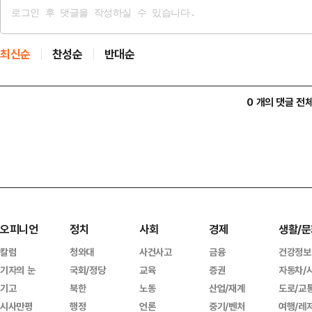
최신순
찬성순
반대순
0 개의 댓글 전
오피니언
정치
사회
경제
생활/문
칼럼
청와대
사건사고
금융
건강정보
기자의 눈
국회/정당
교육
증권
자동차/
기고
북한
노동
산업/재계
도로/교
시사만평
행정
언론
중기/벤처
여행/레