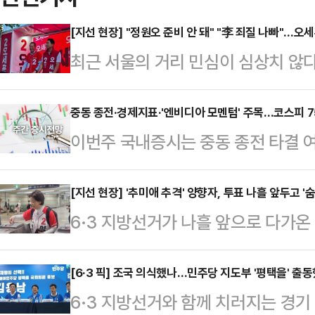
[지선 현장] "정원오 준비 안 돼" "李 죄질 나빠"…오
최근 서울의 거리 민심이 심상치 않
세장이라는 것을 감안하더라도, 이재명
오 더불어민주당 후보의 TV 토론회 
중동 종전·경제지표·'엔비디아 모멘텀' 주목…코스피 75
이번주 국내증시는 중동 종전 타결 여
문이다. 판세를 뒤집을 요소라고 판
등에 영향을 받을 전망이다. 증권업계
맞췄다.오 후보는 30일 용산구 후
제시했다.지난주(5월 26~29일) 코스
[지선 현장] '추미애 추격' 양향자, 투표 나흘 앞두고 '
장 후보 TV 토론회를 먼저 언급했다.
6·3 지방선거가 나흘 앞으로 다가
사이에서 움직였다.지난 26일 종가 
TV 토론회를 봤는가"라고 물었다.'
사 후보를 추격 중인 양향자 국민의힘
이후, 27일에는 삼성전자·SK하이닉
에서 두각을 …
를 이어갔다.30일 추미애 후보는 5
[6·3 픽] 조국 의식했나…민주당 지도부 '평택을' 
향으로 장중 8400선까지 돌파했다.
6·3 지방선거와 함께 치러지는 경
을 찾았지만 양향자 후보는 7곳에서
가능성이 대두되며 숨고르기 장세를 