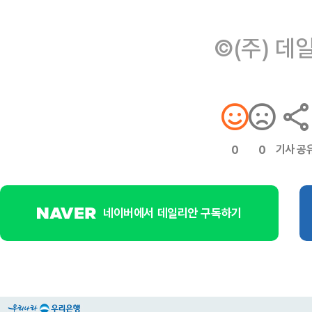
©(주) 데
기사 공
0
0
네이버에서 데일리안 구독하기