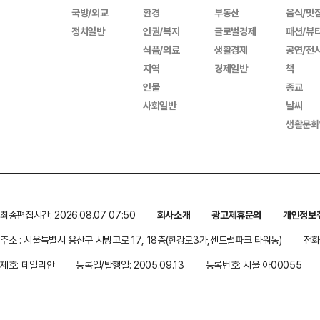
국방/외교
환경
부동산
음식/맛
정치일반
인권/복지
글로벌경제
패션/뷰
식품/의료
생활경제
공연/전
지역
경제일반
책
인물
종교
사회일반
날씨
생활문화
최종편집시간: 2026.08.07 07:50
회사소개
광고제휴문의
개인정보
주소 : 서울특별시 용산구 서빙고로 17, 18층(한강로3가,센트럴파크 타워동)
전화 
제호: 데일리안
등록일/발행일: 2005.09.13
등록번호: 서울 아00055