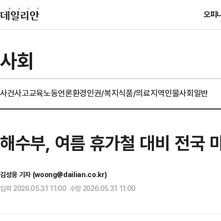
오피
사회
사건사고
교육
노동
언론
환경
인권/복지
식품/의료
지역
인물
사회일반
해수부, 여름 휴가철 대비 전국
김성웅 기자 (woong@dailian.co.kr)
입력 2026.05.31 11:00 수정 2026.05.31 11:00