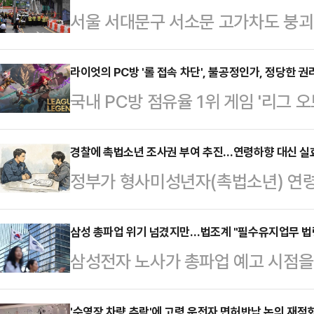
서울 서대문구 서소문 고가차도 붕괴
확산하고 있다. 더불어민주당 정원오
팅방에서 성명불상의 인물이 '참사'를
라이엇의 PC방 '롤 접속 차단', 불공정인가, 정당한 
국내 PC방 점유율 1위 게임 '리그 오
거세다.시민단체가 이 사건과 관련해
개발사인 라이엇게임즈가 유료 가맹 
제로 비화 조짐이다. 다만 법조계는
을 강제 차단 예고하면서 법적 공방
경찰에 촉법소년 조사권 부여 추진…연령하향 대신 실효
높지 않을 것으로 내다봤다.28일
정부가 형사미성년자(촉법소년) 연령
계에 따르면 한국인터넷PC카페협동
'정원오의 착착캠프 지지자'란 타이
악용 방지를 위해 경찰에 직접적인 
(라이엇게임즈)를 상대로 서울중앙지
불상의 인물과 정 후보, …
범죄에 대한 처벌 강화보다는 수사 
삼성 총파업 위기 넘겼지만…법조계 "필수유지업무 법령
앞서 라이엇게임즈는 국내 PC방 업주
삼성전자 노사가 총파업 예고 시점을 
취지다. 다만 법조계에선 이러한 정
비스' 계약을 맺고 가맹 PC방에서 리
이뤄냈다. 성과급 분배 방식을 두고
을 거둘지에 대한 회의적 시각도 나
사 게임에 접…
'수영장 차량 추락'에 고령 운전자 면허반납 논의 재점