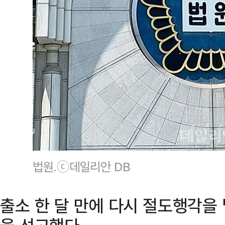
법원.ⓒ데일리안 DB
출소 한 달 만에 다시 절도행각을