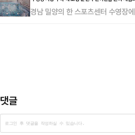
생산 차질 사태는 당장 피하게 됐다.
령 논의를 위한 사회적 대화협의체가
경남 밀양의 한 스포츠센터 수영장
'쟁의행위 금지 가처분 일부 인용' 
상 소년부 판사에게 일임된 촉법소년
고령 운전자 면허 관리 문제를 둘러싼
수유지업무 범위를 둘러싼 법리적 공
조정하는 내용이 포함됐다.…
계 일각에서는 고령 운전자 면허 강
온다.​21일 산업계 및 법조계에 따
침해와 생계 문제 등 현실적 부작용이
던 초과이익성과급(OPI)의 기존 상
갱신 심사 강화 등이 우선 검토돼야 
의 '특별…
르면 지난 16일 오전 10시20분쯤
70대 여성이 몰던 승용차가 건물 1
락하는 사고…
댓글