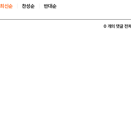
최신순
찬성순
반대순
0 개의 댓글 전