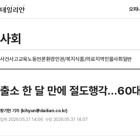
오피
사회
사건사고
교육
노동
언론
환경
인권/복지
식품/의료
지역
인물
사회일반
출소 한 달 만에 절도행각…60
황기현 기자 (kihyun@dailian.co.kr)
입력 2026.05.31 14:06 수정 2026.05.31 14:07