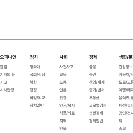
오피니언
정치
사회
경제
생활/문
칼럼
청와대
사건사고
금융
건강정보
기자의 눈
국회/정당
교육
증권
자동차/
기고
북한
노동
산업/재계
도로/교
시사만평
행정
언론
중기/벤처
여행/레
국방/외교
환경
부동산
음식/맛
정치일반
인권/복지
글로벌경제
패션/뷰
식품/의료
생활경제
공연/전
지역
경제일반
책
인물
종교