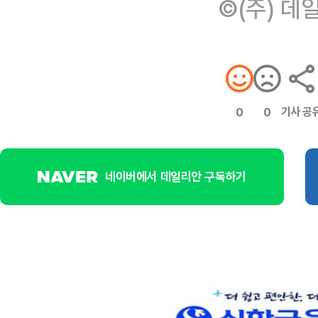
©(주) 데
기사 공
0
0
네이버에서 데일리안 구독하기