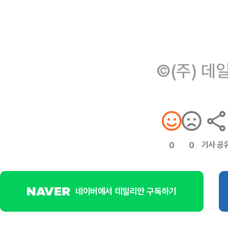
©(주) 데
기사 공
0
0
네이버에서 데일리안 구독하기