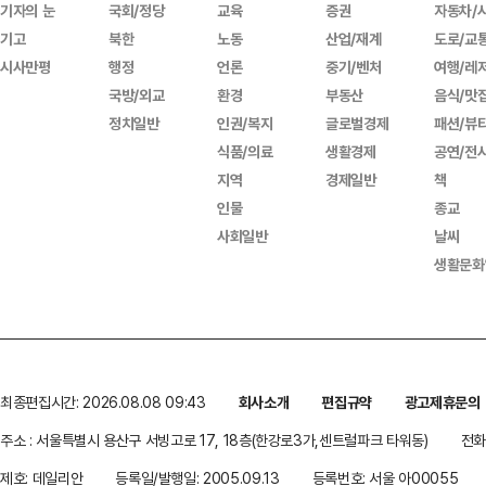
기자의 눈
국회/정당
교육
증권
자동차/
기고
북한
노동
산업/재계
도로/교
시사만평
행정
언론
중기/벤처
여행/레
국방/외교
환경
부동산
음식/맛
정치일반
인권/복지
글로벌경제
패션/뷰
식품/의료
생활경제
공연/전
지역
경제일반
책
인물
종교
사회일반
날씨
생활문화
최종편집시간: 2026.08.08 09:43
회사소개
편집규약
광고제휴문의
주소 : 서울특별시 용산구 서빙고로 17, 18층(한강로3가,센트럴파크 타워동)
전화 
제호: 데일리안
등록일/발행일: 2005.09.13
등록번호: 서울 아00055