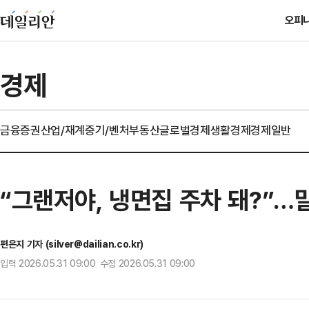
오피
경제
금융
증권
산업/재계
중기/벤처
부동산
글로벌경제
생활경제
경제일반
“그랜저야, 냉면집 주차 돼?”…
편은지 기자 (silver@dailian.co.kr)
입력 2026.05.31 09:00 수정 2026.05.31 09:00