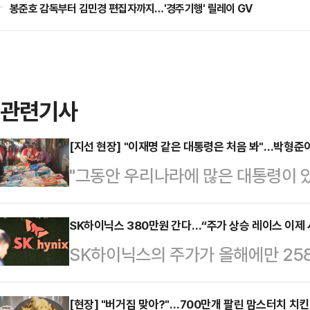
봉준호 감독부터 김민경 편집자까지…'경주기행' 릴레이 GV
관련기사
[지선 현장] "이재명 같은 대통령은 처음 봐"…박형준
"그동안 우리나라에 많은 대통령이 
리를 굴리고 또 정상적인 법질서를 
봤다."박형준 국민의힘 부산시장 후보
SK하이닉스 380만원 간다…“주가 상승 레이스 이제 
SK하이닉스의 주가가 올해에만 25
집중유세 이 대통령에 대한 비판을 
오를 것이라는 전망이 나왔다.30일
후보가 이렇듯 수위 높은 비판을 쏟
곳이 SK하이닉스에 제시한 목표주가의
[현장] "버거집 맞아?"…700만개 팔린 맘스터치 치킨