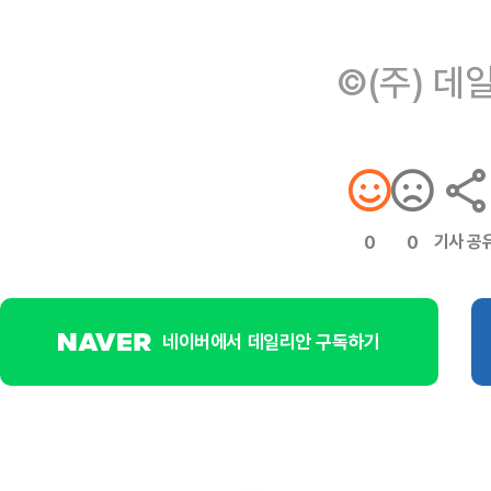
©(주) 데
기사 공
0
0
네이버에서 데일리안 구독하기