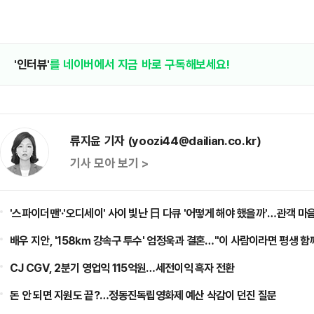
'인터뷰'
를 네이버에서 지금 바로 구독해보세요!
류지윤 기자 (yoozi44@dailian.co.kr)
기사 모아 보기 >
'스파이더맨'·'오디세이' 사이 빛난 日 다큐 '어떻게 해야 했을까'…관객 마
배우 지안, '158㎞ 강속구 투수' 엄정욱과 결혼…"이 사람이라면 평생 함
CJ CGV, 2분기 영업익 115억원…세전이익 흑자 전환
돈 안 되면 지원도 끝?…정동진독립영화제 예산 삭감이 던진 질문