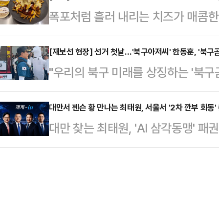
'사전투표 관련 논란'이 자리 잡고 
폭포처럼 흘러 내리는 치즈가 매콤한 
(233만3000원)보다 약 6만원% 
주민센터에 마련된 사전투표소를 찾아
폭탄 맞은 치킨'이라고 해도 과언이 
증권은 SK하이닉스의 목표주가를 기
관위 직원에게 "…
로 하면 된다.마음이 조급해졌다. 치
[재보선 현장] 선거 첫날…'북구아저씨' 한동훈, '북구
정했다.김동원 KB증권 리서치본부장
"우리의 북구 미래를 상징하는 '북구
리 먹는 게 관건이다. 매콤한 치킨에
충족률이 50%에 불과하고, D램·낸
오늘 생계로 참석을 못해서 오늘 제 '
가 어우러져 '맵짠느'(매콤·짭짤·느
라며 “메모리…
날인 29일 이제는 '북구아저씨'로 
대만서 젠슨 황 만나는 최태원, 서울서 '2차 깐부 회동' 
한 타이밍이다.국내 토종 햄버거 1위 
대만 찾는 최태원, 'AI 삼각동맹' 
변신한 아내 진은정 변호사와 함께 
맘스터치가 자사의 대표 치킨 라인업 
일부터 대만에서 열리는 엔비디아 'GT
더불어민주당 후보와 박민식 국민의
…
참관을 위해 대만을 방문. 최 회장은
자들을 둘러싼 공방이 선거 쟁점으로
함께 젠슨 황 엔비디아 CEO의 기조
어슈트를 입고 등장한 장면은 자원봉
방문에서 최 회장은 HBM(SK하이
시에 북구 주…