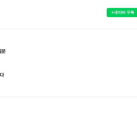
+네이버 구독
질문
았다