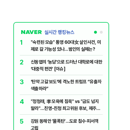
실시간 랭킹뉴스
1
6
"숙련된 모습" 통영 60대女 살인사건, 미
美 해상봉
제로 갈 가능성 있나…범인의 실체는?
그섬 1주
2
7
신동엽의 ‘농담’으로 드러난 대학로에 대한
"군사 옵
‘대중적 편견’ [이슈]
출구 전략
3
8
‘탄약 고갈 보도’에 격노한 트럼프 “유출자
"너무 더
색출하라”
기능시험
4
9
"정청래, 李 모욕에 침묵" vs "금도 넘지
지구촌 덮
말라"…친명-친청 최고위원 후보, 제주서
기도 끊
격돌
5
10
강원 동해안 '물폭탄'…도로 침수·피서객
"우리가 
고립
다" 허지