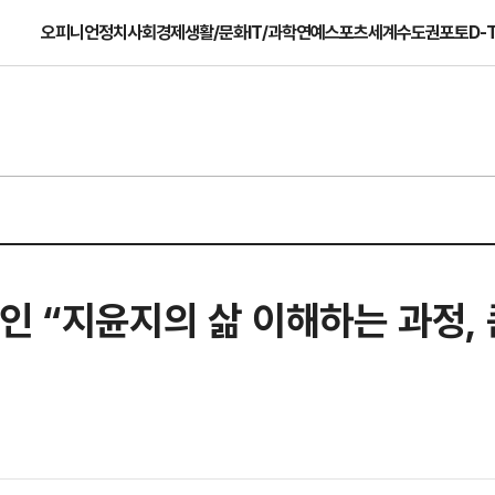
오피니언
정치
사회
경제
생활/문화
IT/과학
연예
스포츠
세계
수도권
포토
D-
인 “지윤지의 삶 이해하는 과정, 