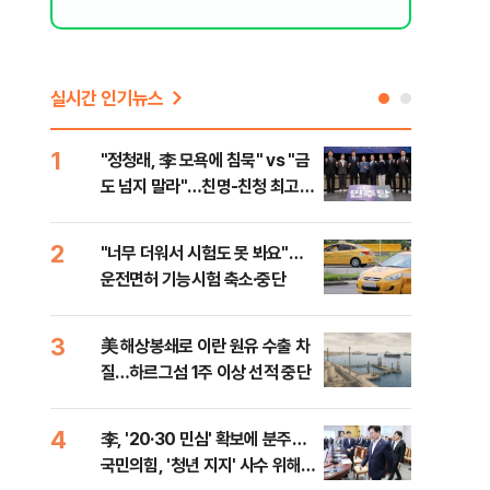
실시간 인기뉴스
1
6
"정청래, 李 모욕에 침묵" vs "금
"군
도 넘지 말라"…친명-친청 최고위
이란
원 후보, 제주서 격돌
2
7
"너무 더워서 시험도 못 봐요"…
"결
운전면허 기능시험 축소·중단
·청
3
8
美 해상봉쇄로 이란 원유 수출 차
농협
질…하르그섬 1주 이상 선적 중단
자금
4
9
李, '20·30 민심' 확보에 분주…
李, 
국민의힘, '청년 지지' 사수 위해
타?