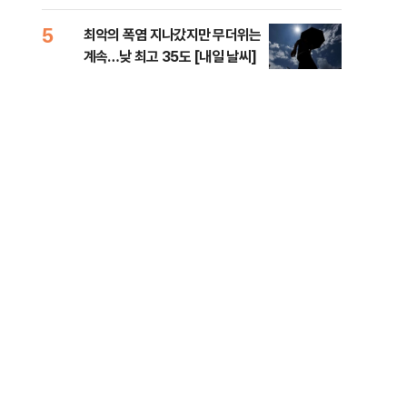
李 견제 사활
라"
5
10
최악의 폭염 지나갔지만 무더위는
폐기
계속…낮 최고 35도 [내일 날씨]
60