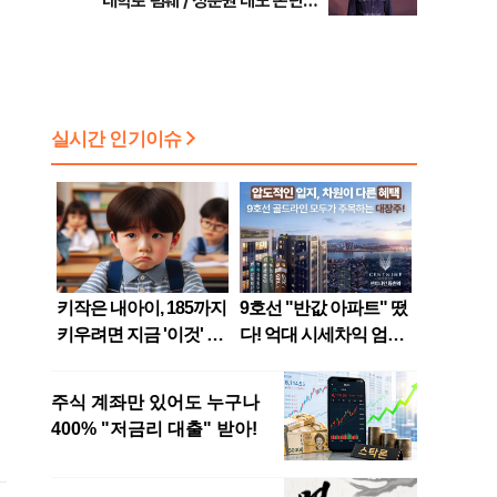
대학로 폄훼 / 정준원 태도 논란
등 [주간 대중문화 이슈]