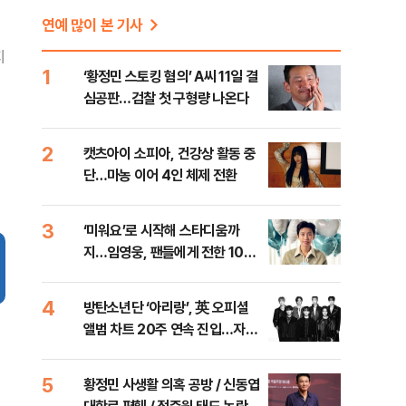
연예 많이 본 기사
지
1
‘황정민 스토킹 혐의’ A씨 11일 결
심공판…검찰 첫 구형량 나온다
2
캣츠아이 소피아, 건강상 활동 중
단…마농 이어 4인 체제 전환
3
‘미워요’로 시작해 스타디움까
지…임영웅, 팬들에게 전한 10주
년 진심
4
방탄소년단 ‘아리랑’, 英 오피셜
앨범 차트 20주 연속 진입…자체
최장 신기록
5
황정민 사생활 의혹 공방 / 신동엽