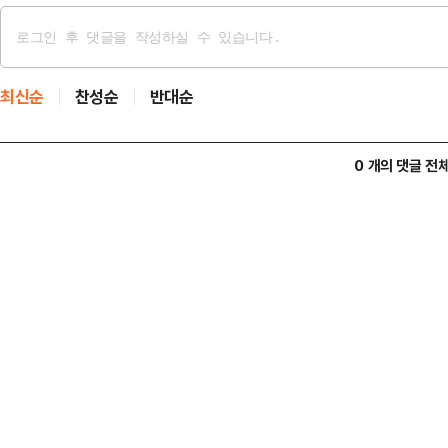
최신순
찬성순
반대순
0 개의 댓글 전