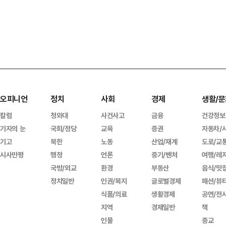
오피니언
정치
사회
경제
생활/문
칼럼
청와대
사건사고
금융
건강정보
기자의 눈
국회/정당
교육
증권
자동차/
기고
북한
노동
산업/재계
도로/교
시사만평
행정
언론
중기/벤처
여행/레
국방/외교
환경
부동산
음식/맛
정치일반
인권/복지
글로벌경제
패션/뷰
식품/의료
생활경제
공연/전
지역
경제일반
책
인물
종교