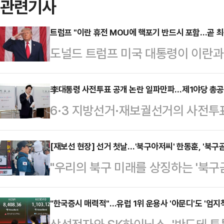
관련기사
트럼프 "이란 휴전 MOU에 핵포기 반드시 포함…곧 최
도널드 트럼프 미국 대통령이 이란과
즈 해협 개방 등을 논의하고 있다고
령은 29일(현지시간) 소셜미디어(S
李대통령 사전투표 공개 논란 일파만파…제1야당 총
6·3 지방선거·재보궐선거의 사전투표
를 절대 보유하지 않겠다는 데 동의해
투표에 나섰던 이재명 대통령의 기표
돼야 하며 통행료 없이 제한 없는 선
반 의혹이 선거전 막판 쟁점이 되면
[재보선 현장] 선거 첫날…'북구아저씨' 한동훈, '북구
기뢰가 있다면 이란은 즉시 제거하거
"우리의 북구 미래를 상징하는 '북구
"불법선거운동" "선거중립의무 위반
“이들이 우리의 조건을 받아들이면 
오늘 생계로 참석을 못해서 오늘 제 '
힘 대표는 29일 오후 이 대통령의 
쇄로 해협에 묶여있…
날인 29일 이제는 '북구아저씨'로 
"한국증시 매력적"…유럽 1위 운용사 '아문디'도 '엄지척
페이스북을 통해 "언론사 카메라가 