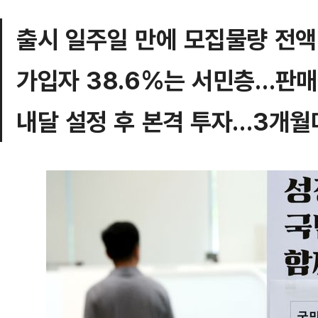
출시 일주일 만에 모집물량 전액
가입자 38.6%는 서민층…판매
내달 설정 후 본격 투자…3개월