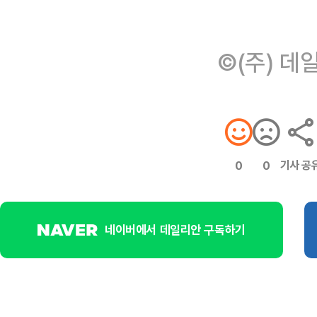
©(주) 데
기사 공
0
0
네이버에서 데일리안 구독하기