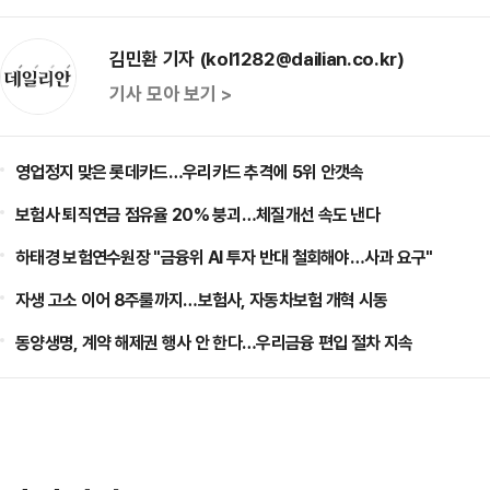
김민환 기자 (kol1282@dailian.co.kr)
기사 모아 보기 >
영업정지 맞은 롯데카드…우리카드 추격에 5위 안갯속
보험사 퇴직연금 점유율 20% 붕괴…체질개선 속도 낸다
하태경 보험연수원장 "금융위 AI 투자 반대 철회해야…사과 요구"
자생 고소 이어 8주룰까지…보험사, 자동차보험 개혁 시동
동양생명, 계약 해제권 행사 안 한다…우리금융 편입 절차 지속