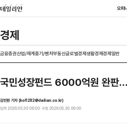
오피
경제
금융
증권
산업/재계
중기/벤처
부동산
글로벌경제
생활경제
경제일반
국민성장펀드 6000억원 완판…
김민환 기자 (kol1282@dailian.co.kr)
입력 2026.05.30 06:00 수정 2026.05.30 06:00