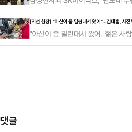
삼성전자와 SK하이닉스, '반도테 투
변신한 아내 진은정 변호사와 함께 
를 들고 나와서 보여주었다"라며 "선
승세가 이어지는 가운데 해외에서도 
더불어민주당 후보와 박민식 국민의
하는데도, 반복적…
고 있다.30일 금융투자업계에 따르면
[지선 현장] "아산이 좀 밀린대서 왔어"...김태흠, 사
자들을 둘러싼 공방이 선거 쟁점으로
"아산이 좀 밀린대서 왔어. 젊은 사람
산운용)의 2대 주주이자 유럽 1위 자
어슈트를 입고 등장한 장면은 자원봉
일 오후, 충남 아산 온양온천 풍물
흥국(EM) 주식투자 전망 보고서를
시에 북구 주…
후보가 가판대 앞 상인들의 손을 맞잡
란 전쟁이 지속되는 상황에도 지역별 
내 김 후보의 입에서는 현재 선거 구
어 신흥국 주식이 고점을 경신해 왔
절박함이 그대로 묻어났다.김태흠 후
해선 "가장 매…
작으로 천안 케이원전자 방문, 아산 
안 지역 문화복지·노인장기요양·여성
까지 하루 종일…
댓글